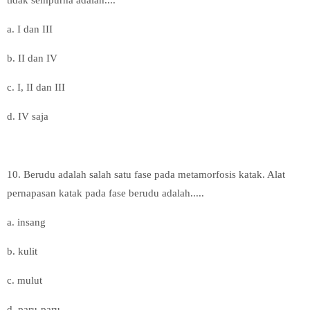
tidak sempurna adalah....
a. I dan III
b. II dan IV
c. I, II dan III
d. IV saja
10. Berudu adalah salah satu fase pada metamorfosis katak. Alat
pernapasan katak pada fase berudu adalah.....
a. insang
b. kulit
c. mulut
d. paru-paru