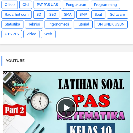
Office
Old
PAT PAS UAS
Pengukuran
Programming
Radarhot com
SD
SEO
SMA
SMP
Soal
Software
Statistika
Teknisi
Trigonometri
Tutorial
UN UNBK USBN
UTS PTS
video
Web
YOUTUBE