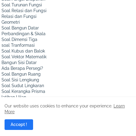
Soal Turunan Fungsi
Soal Relasi dan Fungsi
Relasi dan Fungsi
Geometri
Soal Bangun Datar
Perbandingan & Skala
Soal Dimensi Tiga
soal Tranformasi
Soal Kubus dan Balok
Soal Vektor Matematik
Bangun Sisi Datar
Ada Berapa Persegi?
Soal Bangun Ruang
Soal Sisi Lengkung
Soal Sudut Lingkaran
Soal Kerangka Prisma
latihan Ujian
Bahasa Panda UTBK
Our website uses cookies to enhance your experience.
Learn
US SD Matematika
More
Soal US IPA SMP
US SMP Matematika
Accept !
Soal Ujian IPA SD
Soal Tenses B.Inggris