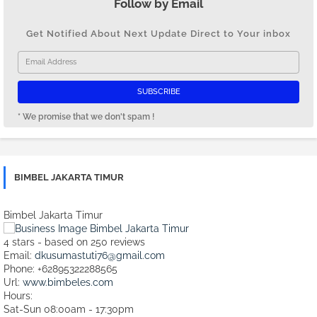
Follow by Email
Get Notified About Next Update Direct to Your inbox
* We promise that we don't spam !
BIMBEL JAKARTA TIMUR
Bimbel Jakarta Timur
4
stars - based on
250
reviews
Email:
dkusumastuti76@gmail.com
Phone:
+62895322288565
Url:
www.bimbeles.com
Hours:
Sat-Sun 08:00am - 17:30pm