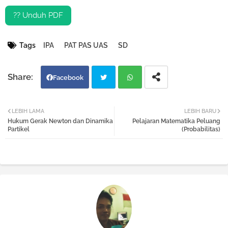
?? Unduh PDF
Tags
IPA
PAT PAS UAS
SD
Facebook
Twi
Wh
LEBIH LAMA
LEBIH BARU
Hukum Gerak Newton dan Dinamika
Pelajaran Matematika Peluang
tter
atsa
Partikel
(Probabilitas)
pp