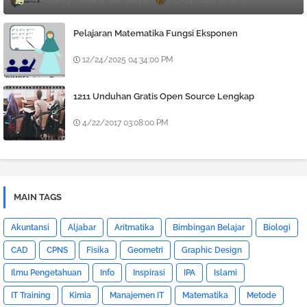
Denny Febiana Nurhidayat
12/24/2025 12:08:00 PM
Pelajaran Matematika Fungsi Eksponen
12/24/2025 04:34:00 PM
1211 Unduhan Gratis Open Source Lengkap
4/22/2017 03:08:00 PM
MAIN TAGS
Akuntansi
Aljabar
Aritmatika
Bimbingan Belajar
Biologi
CAD
CPNS
Fisika
Geometri
Graphic Design
Ilmu Pengetahuan
Info
Inspirasi
IPA
Islami
IT Training
Kimia
Manajemen IT
Matematika
Metode