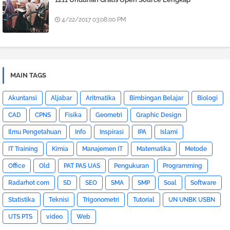
4/22/2017 03:08:00 PM
MAIN TAGS
Akuntansi
Aljabar
Aritmatika
Bimbingan Belajar
Biologi
CAD
CPNS
Fisika
Geometri
Graphic Design
Ilmu Pengetahuan
Info
Inspirasi
IPA
Islami
IT Training
Kimia
Manajemen IT
Matematika
Metode
Office
Old
PAT PAS UAS
Pengukuran
Programming
Radarhot com
SD
SEO
SMA
SMP
Soal
Software
Statistika
Teknisi
Trigonometri
Tutorial
UN UNBK USBN
UTS PTS
video
Web