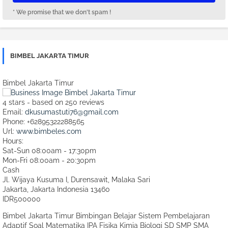
* We promise that we don't spam !
BIMBEL JAKARTA TIMUR
Bimbel Jakarta Timur
4
stars - based on
250
reviews
Email:
dkusumastuti76@gmail.com
Phone:
+62895322288565
Url:
www.bimbeles.com
Hours:
Sat-Sun 08:00am - 17:30pm
Mon-Fri 08:00am - 20:30pm
Cash
Jl. Wijaya Kusuma I, Durensawit, Malaka Sari
Jakarta
,
Jakarta Indonesia
13460
IDR500000
Bimbel Jakarta Timur Bimbingan Belajar Sistem Pembelajaran
Adaptif Soal Matematika IPA Fisika Kimia Biologi SD SMP SMA