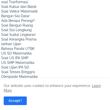
soal Tranformasi
Soal Kubus dan Balok
Soal Vektor Matematik
Bangun Sisi Datar
Ada Berapa Persegi?
Soal Bangun Ruang
Soal Sisi Lengkung
Soal Sudut Lingkaran
Soal Kerangka Prisma
latihan Ujian
Bahasa Panda UTBK
US SD Matematika
Soal US IPA SMP
US SMP Matematika
Soal Ujian IPA SD
Soal Tenses B.Inggris
Olimpiade Matematika
Asesmen Nasional
Our website uses cookies to enhance your experience.
Learn
UNBK Matematika SMP
More
USBN Matematika SD
UN Matematika SMP
USBN Matematika SD
Accept !
Penilaian Tgh. Smt.
Matematika Kelas 8/II