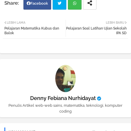
Facebook
Twi
Wh
LEBIH LAMA
LEBIH BARU
Pelajaran Matematika Kubus dan
Pelajaran Soal Latihan Ujian Sekolah
tter
atsa
Balok
IPA SD
pp
Denny Febiana Nurhidayat
Penulis Artikel web-web sains, matematika, teknologi, komputer
coding