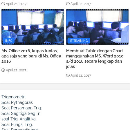
April 24, 2017
April 22, 2017
INFO
IT TRAINING
Ms. Office 2016, kupas tuntas,
Membuat Table dengan Chart
apa saja yang baru di Ms. Office
menggunakan MS. Word 2010
2016
s/d 2016 secara lengkap dan
jelas
April 22, 2017
April 22, 2017
Trigonometri
Soal Pythagoras
Soal Persamaan Trig.
Soal Segitiga Segi-n
soal Trig. Analitika
Soal Fungsi Trig.
Soal Perbandingan