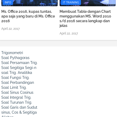
INFO
IT TRAINING
Ms. Office 2016, kupas tuntas,
Membuat Table dengan Chart
apa saja yang baru di Ms. Office
menggunakan MS. Word 2010
2016
s/d 2016 secara lengkap dan
jelas
April 22, 2017
April 22, 2017
Trigonometri
Soal Pythagoras
Soal Persamaan Trig.
Soal Segitiga Segi-n
soal Trig. Analitika
Soal Fungsi Trig.
Soal Perbandingan
Soal Limit Trig.
Soal Sinus Cosinus
Soal Integral Trig.
Soal Turunan Trig.
Soal Garis dan Sudut
sinus, Cos & Segitiga