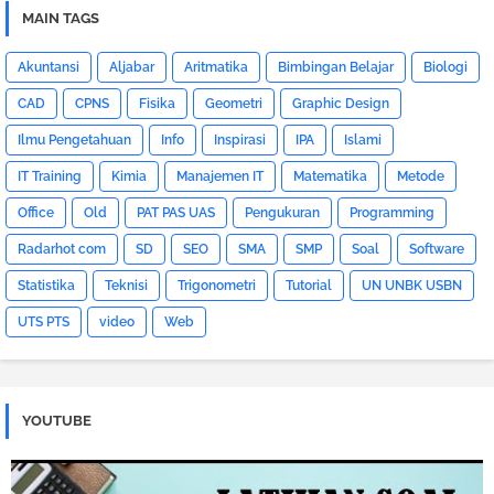
MAIN TAGS
Akuntansi
Aljabar
Aritmatika
Bimbingan Belajar
Biologi
CAD
CPNS
Fisika
Geometri
Graphic Design
Ilmu Pengetahuan
Info
Inspirasi
IPA
Islami
IT Training
Kimia
Manajemen IT
Matematika
Metode
Office
Old
PAT PAS UAS
Pengukuran
Programming
Radarhot com
SD
SEO
SMA
SMP
Soal
Software
Statistika
Teknisi
Trigonometri
Tutorial
UN UNBK USBN
UTS PTS
video
Web
YOUTUBE