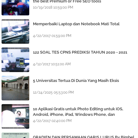
the best Premium or Free SEO tools
10/19/2018 10:59:00 PM
Memperbaiki Laptop dan Notebook Mati Total
4/22/2017 01:59:00 PM
122 SOAL TES CPNS PREDIKSI TAHUN 2020 - 2021
4/12/2017 10:51:00 AM
5 Universitas Tertua Di Dunia Yang Masih Eksis
12/24/2025 05:53:00 PM
10 Aplikasi Gratis untuk Photo Editing untuk iOS,
Android, iPhone, iPad, Windows Phone, dan
BlackBerry
4/22/2017 02:40:00 PM
GRADIEN DAN PERSAMAAN GARIS LURUS By Bimbel