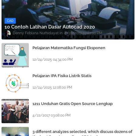
CAD
10 Contoh Latihan Dasar Autocad 2020
Denny Febiana Nurhidayat
4/15/2017 07:07:00 PM
Pelajaran Matematika Fungsi Eksponen
12/24/2025 04:34:00 PM
Pelajaran IPA Fisika Listrik Statis
12/24/2025 12:08:00 PM
1211 Unduhan Gratis Open Source Lengkap
4/22/2017 03:08:00 PM
3 different analyzes selected, which discuss dozens of