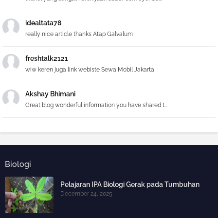
idealtata78
really nice article thanks Atap Galvalum
freshtalk2121
wiw keren juga link webiste Sewa Mobil Jakarta
Akshay Bhimani
Great blog wonderful information you have shared t...
Biologi
Pelajaran IPA Biologi Gerak pada Tumbuhan
December 24, 2025