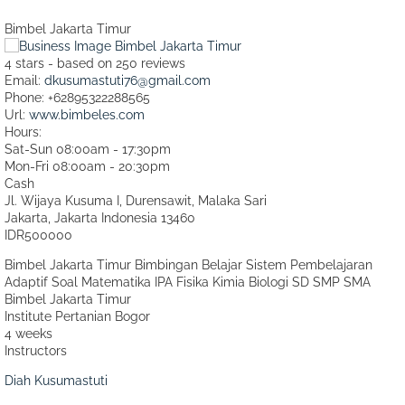
Bimbel Jakarta Timur
4
stars - based on
250
reviews
Email:
dkusumastuti76@gmail.com
Phone:
+62895322288565
Url:
www.bimbeles.com
Hours:
Sat-Sun 08:00am - 17:30pm
Mon-Fri 08:00am - 20:30pm
Cash
Jl. Wijaya Kusuma I, Durensawit, Malaka Sari
Jakarta
,
Jakarta Indonesia
13460
IDR500000
Bimbel Jakarta Timur Bimbingan Belajar Sistem Pembelajaran
Adaptif Soal Matematika IPA Fisika Kimia Biologi SD SMP SMA
Bimbel Jakarta Timur
Institute Pertanian Bogor
4 weeks
Instructors
Diah Kusumastuti