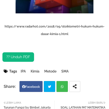
https://www.radarhot.com/2018/05/stoikiometri-hukum-hukum-
dasar-kimia-1.html
?? Unduh PDF
Tags
IPA
Kimia
Metode
SMA
Facebook
Twi
Wh
LEBIH LAMA
LEBIH BARU
Turunan Fungsi by Bimbel Jakarta
SOAL LATIHAN PAT MATEMATIKA
tter
atsa