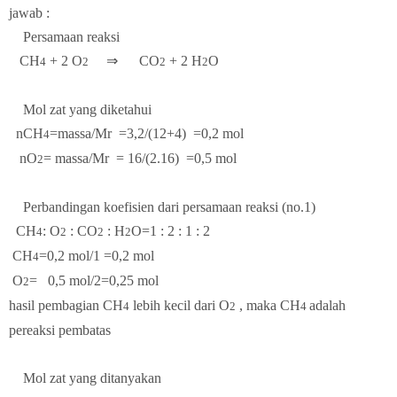
jawab :
Persamaan reaksi
CH
+ 2 O
⇒ CO
+ 2 H
O
4
2
2
2
Mol zat yang diketahui
nCH
=massa/Mr
=3,2/(12+4)
=0,2 mol
4
nO
=
massa/Mr =
16/(2.16) =0,5 mol
2
Perbandingan koefisien dari persamaan reaksi (no.1)
CH
: O
: CO
: H
O=1 : 2 : 1 : 2
4
2
2
2
CH
=0,2 mol/1
=0,2 mol
4
O
=
0,5 mol/2=0,25 mol
2
hasil pembagian CH
lebih kecil dari O
, maka CH
adalah
4
2
4
pereaksi pembatas
Mol zat yang ditanyakan