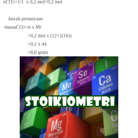
nCO
=1/1
x 0,2 mol=0,2 mol
2
Jawab pertanyaan
massaCO
=n x Mr
2
=0,2 mol x (12+2(16))
=0,2 x 44
=8,8 gram