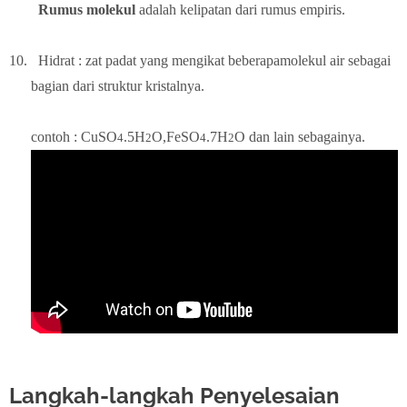
Rumus molekul
adalah kelipatan dari rumus empiris.
10.
Hidrat : zat padat yang mengikat beberapamolekul air sebagai
bagian dari struktur kristalnya.
contoh : CuSO
.5H
O,FeSO
.7H
O dan lain sebagainya.
4
2
4
2
Langkah-langkah Penyelesaian