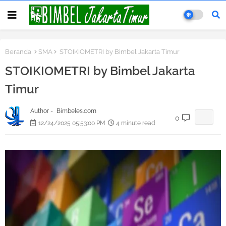
Beranda
SMA
STOIKIOMETRI by Bimbel Jakarta Timur
STOIKIOMETRI by Bimbel Jakarta
Timur
Author -
Bimbeles.com
0
12/24/2025 05:53:00 PM
4 minute read