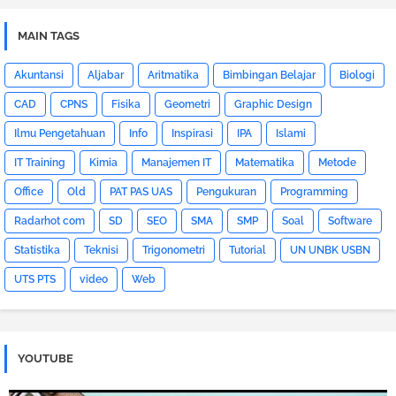
MAIN TAGS
Akuntansi
Aljabar
Aritmatika
Bimbingan Belajar
Biologi
CAD
CPNS
Fisika
Geometri
Graphic Design
Ilmu Pengetahuan
Info
Inspirasi
IPA
Islami
IT Training
Kimia
Manajemen IT
Matematika
Metode
Office
Old
PAT PAS UAS
Pengukuran
Programming
Radarhot com
SD
SEO
SMA
SMP
Soal
Software
Statistika
Teknisi
Trigonometri
Tutorial
UN UNBK USBN
UTS PTS
video
Web
YOUTUBE