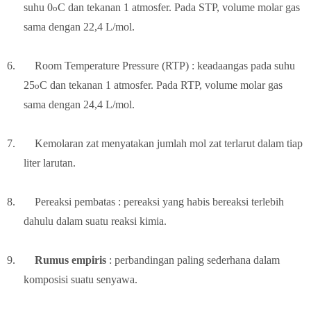
suhu 0
C dan tekanan 1 atmosfer. Pada STP, volume molar gas
o
sama dengan 22,4 L/mol.
6.
Room Temperature Pressure (RTP) : keadaangas pada suhu
25
C dan tekanan 1 atmosfer. Pada RTP, volume molar gas
o
sama dengan 24,4 L/mol.
7.
Kemolaran zat menyatakan jumlah mol zat terlarut dalam tiap
liter larutan.
8.
Pereaksi pembatas : pereaksi yang habis bereaksi terlebih
dahulu dalam suatu reaksi kimia.
9.
Rumus empiris
: perbandingan paling sederhana dalam
komposisi suatu senyawa.