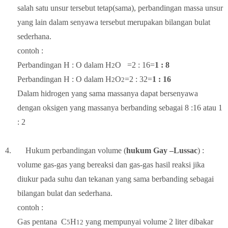
salah satu unsur tersebut tetap(sama), perbandingan massa unsur
yang lain dalam senyawa tersebut merupakan bilangan bulat
sederhana.
contoh :
Perbandingan H : O dalam H
O
=2 : 16=
1 : 8
2
Perbandingan H : O dalam H
O
=2 : 32=
1 : 16
2
2
Dalam hidrogen yang sama massanya dapat bersenyawa
dengan oksigen yang massanya berbanding sebagai 8 :16 atau 1
: 2
4.
Hukum perbandingan volume (
hukum Gay –Lussac
) :
volume gas-gas yang bereaksi dan gas-gas hasil reaksi jika
diukur pada suhu dan tekanan yang sama berbanding sebagai
bilangan bulat dan sederhana.
contoh :
Gas pentana
C
H
yang mempunyai volume 2 liter dibakar
5
12