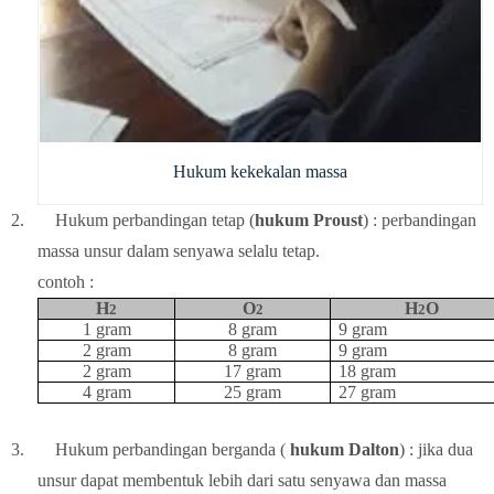
Hukum kekekalan massa
2.
Hukum perbandingan tetap (
hukum Proust
) : perbandingan
massa unsur dalam senyawa selalu tetap.
contoh :
H
O
H
O
2
2
2
1 gram
8 gram
9 gram
2 gram
8 gram
9 gram
2 gram
17 gram
18 gram
4 gram
25 gram
27 gram
3.
Hukum perbandingan berganda (
hukum Dalton
) : jika dua
unsur dapat membentuk lebih dari satu senyawa dan massa