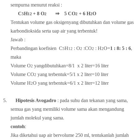
sempurna menurut reaksi :
C
H
+ 8 O
⇒
5 CO
+ 6 H
O
5
12
2
2
2
Tentukan volume gas oksigenyang dibutuhkan dan volume gas
karbondioksida serta uap air yang terbentuk!
Jawab :
Perbandingan koefisien
C
H
: O
:CO
: H
O=
1 : 8: 5 : 6
,
5
12
2
2
2
maka
Volume O
yangdibutuhkan=8/1
x 2 liter=16 liter
2
Volume CO
yang terbentuk=
5/1
x 2 liter=10 liter
2
Volume H
O yang terbentuk=
6/1
x 2 liter=12 liter
2
5.
Hipotesis Avogadro
: pada suhu dan tekanan yang sama,
semua gas yang memiliki volume sama akan mengandung
jumlah molekul yang sama.
contoh
:
Jika diketahui uap air bervolume 250 ml, tentukanlah jumlah