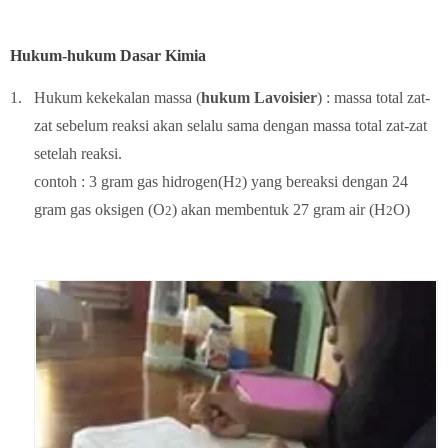
Hukum-hukum Dasar Kimia
1.
Hukum kekekalan massa (
hukum Lavoisier
) : massa total zat-
zat sebelum reaksi akan selalu sama dengan massa total zat-zat
setelah reaksi.
contoh : 3 gram gas hidrogen(H
) yang bereaksi dengan 24
2
gram gas oksigen (O
) akan membentuk 27 gram air (H
O)
2
2