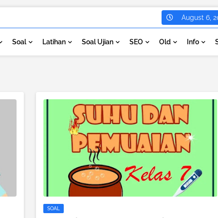
August 6, 2
Soal
Latihan
Soal Ujian
SEO
Old
Info
SOAL