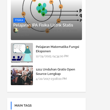
FISIKA
Pelajaran IPA Fisika Listrik Statis
Denny Febiana Nurhidayat
12/24/2025
12:08:00 PM
Pelajaran Matematika Fungsi
Eksponen
12/24/2025 04:34:00 PM
1211 Unduhan Gratis Open
Source Lengkap
4/22/2017 03:08:00 PM
MAIN TAGS