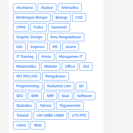
Akuntansi
Aljabar
Aritmatika
Bimbingan Belajar
Biologi
CAD
CPNS
Fisika
Geometri
Graphic Design
Ilmu Pengetahuan
Info
Inspirasi
IPA
Islami
IT Training
Kimia
Manajemen IT
Matematika
Metode
Office
Old
PAT PAS UAS
Pengukuran
Programming
Radarhot com
SD
SEO
SMA
SMP
Soal
Software
Statistika
Teknisi
Trigonometri
Tutorial
UN UNBK USBN
UTS PTS
video
Web