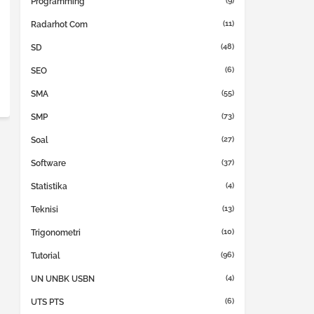
(9)
Programming
(11)
Radarhot Com
(48)
SD
(6)
SEO
(55)
SMA
(73)
SMP
(27)
Soal
(37)
Software
(4)
Statistika
(13)
Teknisi
(10)
Trigonometri
(96)
Tutorial
(4)
UN UNBK USBN
(6)
UTS PTS