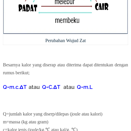
Perubahan Wujud Zat
Besarnya kalor yang diserap atau diterima dapat ditentukan dengan
rumus berikut;
Q=m.c.
ΔT
atau
Q=C.
ΔT
atau
Q=m.L
Q=jumlah kalor yang diserp/dilepas (joule atau kalori)
m=massa (kg atau gram)
c=kalor jenis (joule/kg.
℃ atau kal/g.
℃)