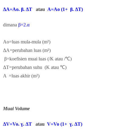
ΔA=Ao. β.
ΔT
atau
A=Ao (1+
β.
ΔT)
dimana
β=2.
α
Ao=luas mula-mula (m²)
ΔA=perubahan luas
(m²)
β=koefisien muai luas
(/K atau /℃)
ΔT=perubahan suhu
(
K atau ℃)
A =luas akhir
(m²)
Muai Volume
ΔV=Vo. ɣ.
ΔT
atau
V=Vo (1+
ɣ.
ΔT)