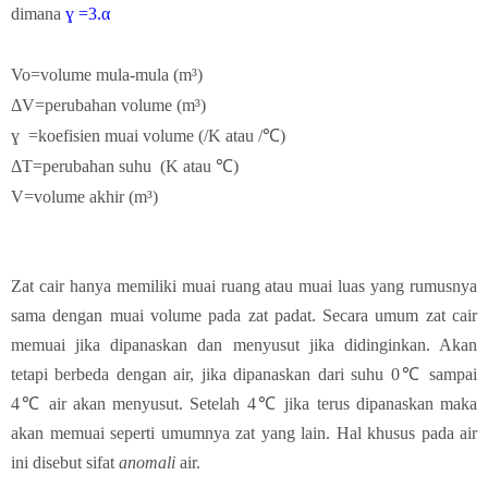
dimana
ɣ
=3.
α
Vo=volume mula-mula (m³)
ΔV=perubahan volume
(m
³)
ɣ =koefisien muai volume
(/K atau /℃)
ΔT=perubahan suhu
(
K atau ℃)
V=volume akhir
(m
³)
Zat cair hanya memiliki muai ruang atau muai luas yang rumusnya
sama dengan muai volume pada zat padat. Secara umum zat cair
memuai jika dipanaskan dan menyusut jika didinginkan. Akan
tetapi berbeda dengan air, jika dipanaskan dari suhu 0
℃ sampai
4
℃ air akan menyusut. Setelah 4
℃ jika terus dipanaskan maka
akan memuai seperti umumnya zat yang lain. Hal khusus pada air
ini disebut sifat
anomali
air.