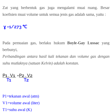
Zat yang berbentuk gas juga mengalami muai ruang. Besar
koefisien muai volume untuk semua jenis gas adalah sama, yaitu :
ɣ
=1/273
℃
Pada pemuaian gas, berlaku hukum
Boyle-Gay Lussac
yang
berbunyi,
Perbandingan antara hasil kali tekanan dan volume gas dengan
suhu mutlaknya (satuan Kelvin) adalah konstan.
P1 . V1
=
P2 . V2
T1 T2
P1=tekanan awal (atm)
V1=volume awal (liter)
T1=suhu awal (K)