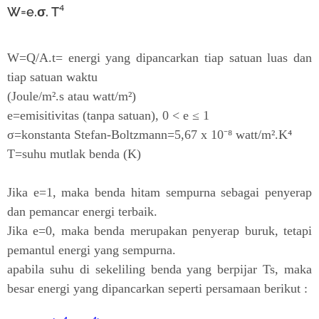
W=e.σ. T⁴
W=Q/A.t=
energi yang dipancarkan tiap satuan luas dan
tiap satuan waktu
(Joule/
m².s atau watt/
m²)
e=emisitivitas (tanpa satuan), 0 < e ≤ 1
σ=konstanta
Stefan-Boltzmann=5,67 x 10⁻⁸ watt/
m².K
⁴
T=suhu mutlak benda (K)
Jika e=1, maka benda hitam sempurna sebagai penyerap
dan pemancar energi terbaik.
Jika e=0, maka benda merupakan penyerap buruk, tetapi
pemantul energi yang sempurna.
apabila suhu di sekeliling benda yang berpijar Ts, maka
besar energi yang dipancarkan seperti persamaan berikut :