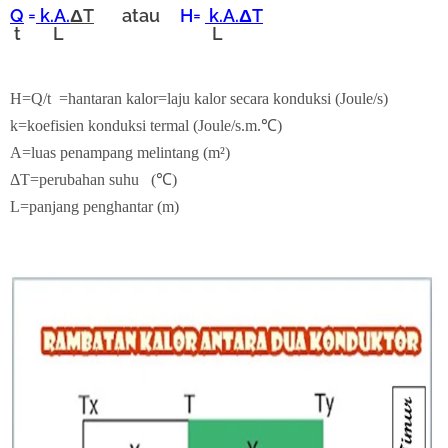
Q
=
k.A.
ΔT
atau
H=
k.A.
ΔT
t L L
H=Q/t =hantaran kalor=laju kalor secara konduksi (Joule/s)
k=koefisien konduksi termal (Joule/s.m.
℃
)
A=luas penampang melintang
(m²)
ΔT=perubahan suhu
(℃)
L=panjang penghantar (m)