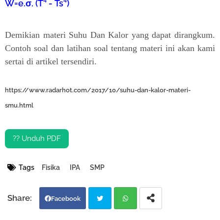
W=e.σ. (T⁴ -
Ts⁴)
Demikian materi Suhu Dan Kalor yang dapat dirangkum.
Contoh soal dan latihan soal tentang materi ini akan kami
sertai di artikel tersendiri.
https://www.radarhot.com/2017/10/suhu-dan-kalor-materi-
smu.html
?? Unduh PDF
Tags
Fisika
IPA
SMP
Facebook