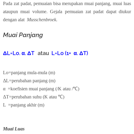
Pada zat padat, pemuaian bisa merupakan muai panjang, muai luas
ataupun muai volume. Gejala pemuaian zat padat dapat diukur
dengan alat
Musschenbroek.
Muai Panjang
ΔL=Lo. α.
ΔT
atau
L=Lo (1+
α.
ΔT)
Lo=panjang mula-mula (m)
ΔL=perubahan panjang (m)
α =koefisien muai panjang (/K atau /℃)
ΔT=perubahan suhu (
K atau ℃)
L =panjang akhir (m)
Muai Luas