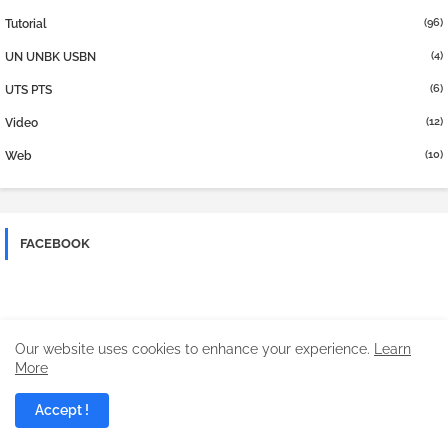
(96)
Tutorial
(4)
UN UNBK USBN
(6)
UTS PTS
(12)
Video
(10)
Web
FACEBOOK
Our website uses cookies to enhance your experience.
Learn
More
Accept !
POPULAR POSTS