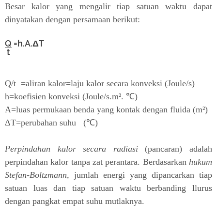
Besar kalor yang mengalir tiap satuan waktu dapat
dinyatakan dengan persamaan berikut:
Q
=h.A.
ΔT
t
Q/t =aliran kalor=laju kalor secara konveksi (Joule/s)
h=koefisien konveksi (Joule/s.
m².
℃)
A=luas permukaan benda yang kontak dengan fluida
(m²)
ΔT=perubahan suhu
(℃)
Perpindahan kalor secara radiasi
(pancaran) adalah
perpindahan kalor tanpa zat perantara. Berdasarkan
hukum
Stefan-Boltzmann,
jumlah energi yang dipancarkan tiap
satuan luas dan tiap satuan waktu berbanding llurus
dengan pangkat empat suhu mutlaknya.