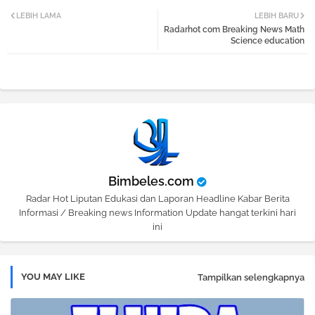
Twi
Wh
LEBIH LAMA
LEBIH BARU
Radarhot com Breaking News Math
tter
atsa
Science education
pp
Bimbeles.com
Radar Hot Liputan Edukasi dan Laporan Headline Kabar Berita
Informasi / Breaking news Information Update hangat terkini hari
ini
YOU MAY LIKE
Tampilkan selengkapnya