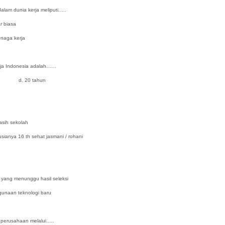
alam dunia kerja meliputi…..
 biasa
ga kerja
rja Indonesia adalah……
d. 20 tahun
 sekolah
ya 16 th sehat jasmani / rohani
ng menunggu hasil seleksi
naan teknologi baru
perusahaan melalui…..