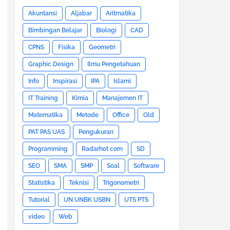
Akuntansi
Aljabar
Aritmatika
Bimbingan Belajar
Biologi
CAD
CPNS
Fisika
Geometri
Graphic Design
Ilmu Pengetahuan
Info
Inspirasi
IPA
Islami
IT Training
Kimia
Manajemen IT
Matematika
Metode
Office
Old
PAT PAS UAS
Pengukuran
Programming
Radarhot com
SD
SEO
SMA
SMP
Soal
Software
Statistika
Teknisi
Trigonometri
Tutorial
UN UNBK USBN
UTS PTS
video
Web