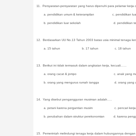
11.
Persyaratan-persyaratan yang harus dipenuhi para pelamar kerja d
a. pendidikan umum & keterampilan c. pendidikan luar
b. pendidikan luar sekolah d. pendidikan tena
12.
Berdasarkan UU No.13 Tahun 2003 batas usia minimal tenaga ke
a. 15 tahun b. 17 tahun c. 18 tahun 
13.
Berikut ini tidak termasuk dalam angkatan kerja, kecuali……
a. orang cacat & jompo c. anak yang masih
b. orang yang mengurus rumah tangga d. orang yang usian
14.
Yang disebut pengangguran musiman adalah…..
a. petani karena pergantian musim c. pencari kerja ya
b. perubahan dalam struktur perekonomian d. karena penggu
15.
Pemerintah melindungi tenaga kerja dalam hubungannya dengan 