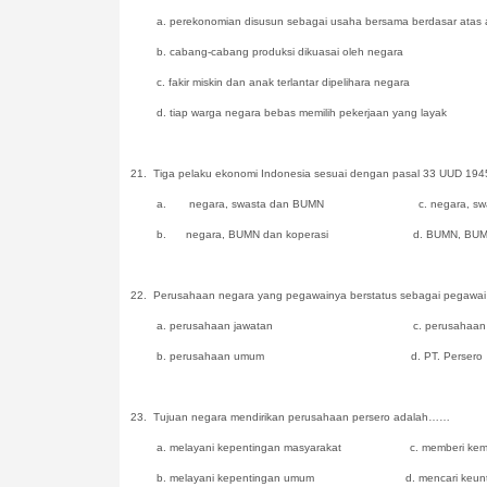
a.
perekonomian disusun sebagai usaha bersama berdasar atas 
b.
cabang-cabang produksi dikuasai oleh negara
c.
fakir miskin dan anak terlantar dipelihara negara
d.
tiap warga negara bebas memilih pekerjaan yang layak
21.
Tiga pelaku ekonomi Indonesia sesuai dengan pasal 33 UUD 194
a.
negara, swasta dan BUMN c. negara, swasta
b.
negara, BUMN dan koperasi d. BUMN, BUMD 
22.
Perusahaan negara yang pegawainya berstatus sebagai pegawai
a. perusahaan jawatan c. perusahaan pe
b. perusahaan umum d. PT. Persero
23.
Tujuan negara mendirikan perusahaan persero adalah……
a. melayani kepentingan masyarakat c. memberi kema
b. melayani kepentingan umum d. mencari keunt