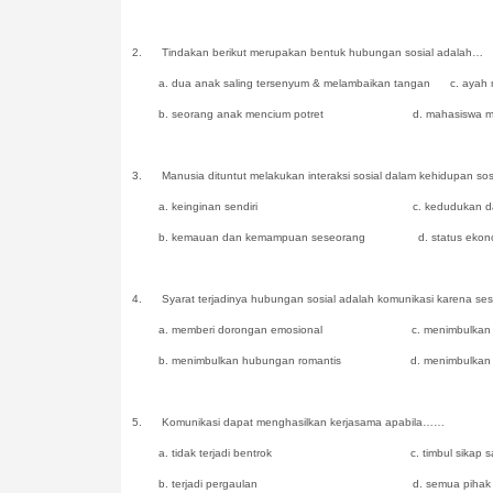
2.
Tindakan berikut merupakan bentuk hubungan sosial adalah…
a. dua anak saling tersenyum & melambaikan tangan c. ayah m
b. seorang anak mencium potret d. mahasiswa membac
3.
Manusia dituntut melakukan interaksi sosial dalam kehidupan so
a. keinginan sendiri c. kedudukan dan peran
b. kemauan dan kemampuan seseorang d. status ekon
4.
Syarat terjadinya hubungan sosial adalah komunikasi karena s
a. memberi dorongan emosional c. menimbulkan saling 
b. menimbulkan hubungan romantis d. menimbulkan p
5.
Komunikasi dapat menghasilkan kerjasama apabila……
a. tidak terjadi bentrok c. timbul sikap saling
b. terjadi pergaulan d. semua pihak sama-