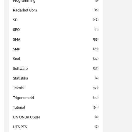
(9)
Programming
(11)
Radarhot Com
(48)
SD
(6)
SEO
(55)
SMA
(73)
SMP
(27)
Soal
(37)
Software
(4)
Statistika
(13)
Teknisi
(10)
Trigonometri
(96)
Tutorial
(4)
UN UNBK USBN
(6)
UTS PTS