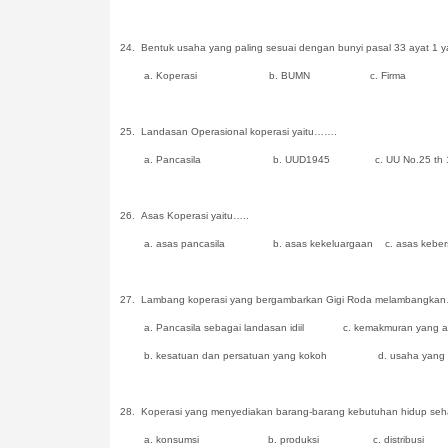
24.
Bentuk usaha yang paling sesuai dengan bunyi pasal 33 ayat 1 
a. Koperasi b. BUMN c. Firma d.
25.
Landasan Operasional koperasi yaitu…….
a. Pancasila b. UUD1945 c. UU No.25 th 1992 
26.
Asas Koperasi yaitu…..
a. asas pancasila b. asas kekeluargaan c. asas kebers
27.
Lambang koperasi yang bergambarkan Gigi Roda melambangka
a. Pancasila sebagai landasan idiil c. kemakmuran yang ak
b. kesatuan dan persatuan yang kokoh d. usaha yang t
28.
Koperasi yang menyediakan barang-barang kebutuhan hidup seha
a. konsumsi b. produksi c. distribusi