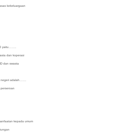
asas kekeluargaan
5 yaitu……..
 dan koperasi
dan swasta
 negeri adalah…….
rseroan
nfaatan kepada umum
ungan