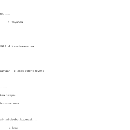
yaitu……
 Yayasan
d. Kesetiakawanan
amaan d. asas gotong-royong
n……..
an dicapai
erus menerus
ri-hari disebut koperasi……
 d. jasa