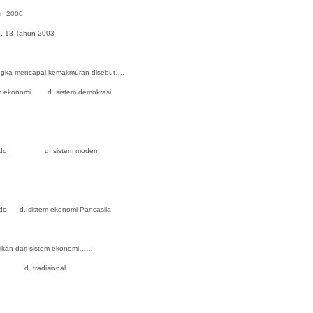
 2000
Tahun 2003
angka mencapai kemakmuran disebut….
 ekonomi d. sistem demokrasi
komando d. sistem modern
do d. sistem ekonomi Pancasila
aikan dari sistem ekonomi……
 tradisional