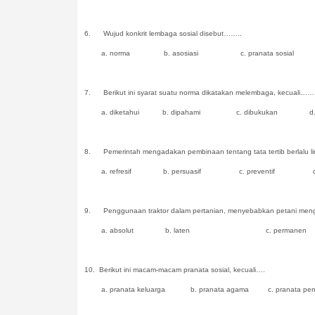
6.
Wujud konkrit lembaga sosial disebut……..
a. norma b. asosiasi c. pranata sosial d. org
7.
Berikut ini syarat suatu norma dikatakan melembaga, kecuali……
a. diketahui b. dipahami c. dibukukan d. di
8.
Pemerintah mengadakan pembinaan tentang tata tertib berlalu li
a. refresif b. persuasif c. preventif d. 
9.
Penggunaan traktor dalam pertanian, menyebabkan petani menga
a. absolut b. laten c. permanen 
10.
Berikut ini macam-macam pranata sosial, kecuali….
a. pranata keluarga b. pranata agama c. pranata pe