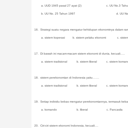
a. UUD 1945 pasal 27 ayat (2) c. UU No.3 Tahun
b. UU No. 25 Tahun 1997 d. UU No. 13 
16.
Strategi suatu negara mengatur kehidupan ekonominya dalam r
a. sistem koperasi b. sistem pelaku ekonomi c. sistem
17.
Di bawah ini macam-macam sistem ekonomi di dunia, kecuali…..
a. sistem tradisional b. sistem liberal c. sistem 
18.
sistem perekonomian di Indonesia yaitu…….
a. sistem tradisional b. sistem liberal c. sistem koman
19.
Setiap individu bebas mengatur perekonomiannya, termasuk keb
a. komando b. liberal c. Pancasila d.
20.
Ciri-ciri sistem ekonomi Indonesia, kecuali….