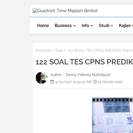
Home
Business
Info
Studi
Kajian
Beranda
Soal
122 SOAL TES CPNS PREDIKSI TAHUN
122 SOAL TES CPNS PREDIK
Author -
Denny Febiana Nurhidayat
4/12/2017 10:51:00 AM
21 minute read