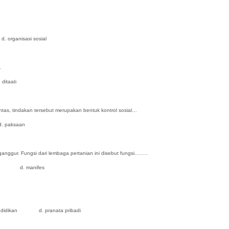
anisasi sosial
.
taati
ntas, tindakan tersebut merupakan bentuk kontrol sosial…
paksaan
nggur. Fungsi dari lembaga pertanian ini disebut fungsi……..
d. manifes
ndidikan d. pranata pribadi