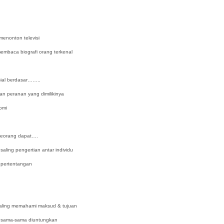
enonton televisi
a biografi orang terkenal
sial berdasar……..
an yang dimilikinya
omi
eseorang dapat….
pengertian antar individu
ertentangan
 memahami maksud & tujuan
sama diuntungkan