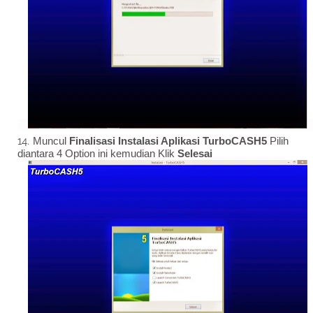
Muncul
Finalisasi Instalasi Aplikasi TurboCASH5
Pilih
diantara 4 Option ini kemudian Klik
Selesai