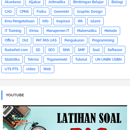
Akuntansi
Aljabar
Aritmatika
Bimbingan Belajar
Biologi
CAD
CPNS
Fisika
Geometri
Graphic Design
Ilmu Pengetahuan
Info
Inspirasi
IPA
Islami
IT Training
Kimia
Manajemen IT
Matematika
Metode
Office
Old
PAT PAS UAS
Pengukuran
Programming
Radarhot com
SD
SEO
SMA
SMP
Soal
Software
Statistika
Teknisi
Trigonometri
Tutorial
UN UNBK USBN
UTS PTS
video
Web
YOUTUBE