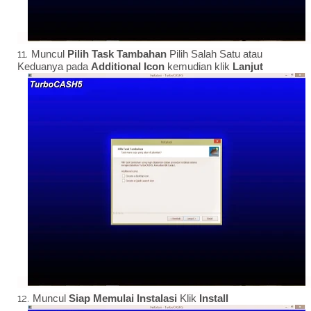
Muncul
Pilih Task Tambahan
Pilih Salah Satu atau
Keduanya pada
Additional Icon
kemudian klik
Lanjut
Muncul
Siap Memulai Instalasi
Klik
Install