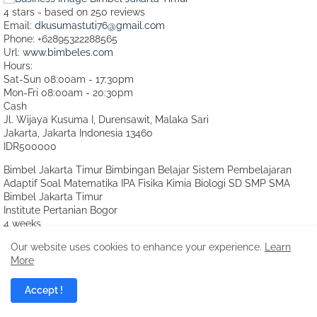
4
stars - based on
250
reviews
Email:
dkusumastuti76@gmail.com
Phone:
+62895322288565
Url:
www.bimbeles.com
Hours:
Sat-Sun 08:00am - 17:30pm
Mon-Fri 08:00am - 20:30pm
Cash
Jl. Wijaya Kusuma I, Durensawit, Malaka Sari
Jakarta
,
Jakarta Indonesia
13460
IDR500000
Bimbel Jakarta Timur Bimbingan Belajar Sistem Pembelajaran
Adaptif Soal Matematika IPA Fisika Kimia Biologi SD SMP SMA
Bimbel Jakarta Timur
Institute Pertanian Bogor
4 weeks
Instructors
Our website uses cookies to enhance your experience.
Learn
Diah Kusumastuti
More
Owner and Tutor
Accept !
Bimbel Jakarta Timur