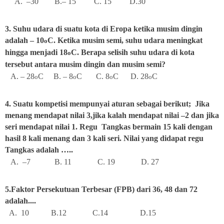
A. –30 B.– 15 C. 15 D.30
3. Suhu udara di suatu kota di Eropa ketika musim dingin
adalah – 10
C. Ketika musim semi, suhu udara meningkat
o
hingga menjadi 18
C. Berapa selisih suhu udara di kota
o
tersebut antara musim dingin dan musim semi?
A. – 28
C B. – 8
C C. 8
C D. 28
C
o
o
o
o
4. Suatu kompetisi mempunyai aturan sebagai berikut; Jika
menang mendapat nilai 3,jika kalah mendapat nilai –2 dan jika
seri mendapat nilai 1. Regu Tangkas bermain 15 kali dengan
hasil 8 kali menang dan 3 kali seri. Nilai yang didapat regu
Tangkas adalah …..
A. –7 B. 11 C. 19 D. 27
5.Faktor Persekutuan Terbesar (FPB) dari 36, 48 dan 72
adalah....
A. 10 B.12 C.14 D.15