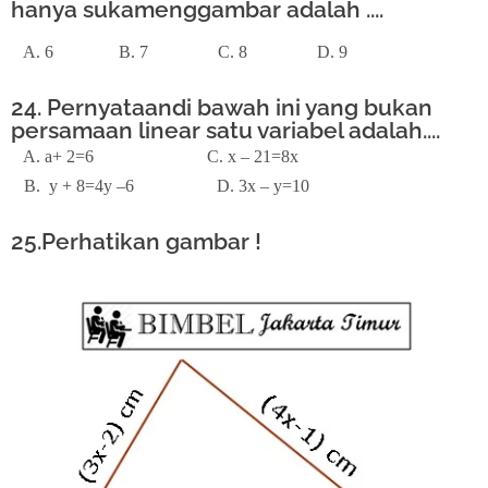
hanya sukamenggambar adalah ....
A. 6 B. 7 C. 8 D. 9
24. Pernyataandi bawah ini yang bukan
persamaan linear satu variabel adalah....
A. a+ 2=6 C. x – 21=8x
B. y + 8=4y –6
D. 3x – y=10
25.Perhatikan gambar !