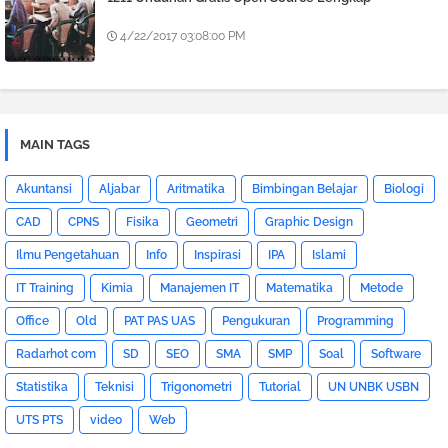
4/22/2017 03:08:00 PM
MAIN TAGS
Akuntansi
Aljabar
Aritmatika
Bimbingan Belajar
Biologi
CAD
CPNS
Fisika
Geometri
Graphic Design
Ilmu Pengetahuan
Info
Inspirasi
IPA
Islami
IT Training
Kimia
Manajemen IT
Matematika
Metode
Office
Old
PAT PAS UAS
Pengukuran
Programming
Radarhot com
SD
SEO
SMA
SMP
Soal
Software
Statistika
Teknisi
Trigonometri
Tutorial
UN UNBK USBN
UTS PTS
video
Web