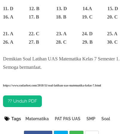
11. D 12. B 13. D 14.A 15. D
16. A 17. B 18. B 19. C 20. C
21. A 22. C 23. A 24. D 25. A
26. A 27. B 28. C 29. B 30. C
Demikian
Soal Latihan UAS Matematika Kelas 7 Semester 1.
Semoga bermanfaat.
https://www.radarhot.com/2018/11/soal-latihan-uas-matematika-kelas-7.html
?? Unduh PDF
Tags
Matematika
PAT PAS UAS
SMP
Soal