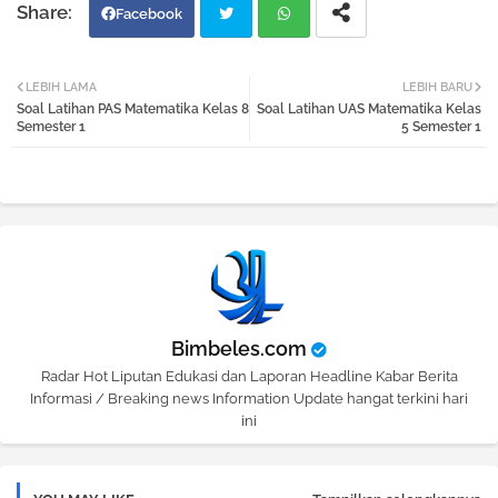
Facebook
Twi
Wh
LEBIH LAMA
LEBIH BARU
Soal Latihan PAS Matematika Kelas 8
Soal Latihan UAS Matematika Kelas
tter
atsa
Semester 1
5 Semester 1
pp
Bimbeles.com
Radar Hot Liputan Edukasi dan Laporan Headline Kabar Berita
Informasi / Breaking news Information Update hangat terkini hari
ini