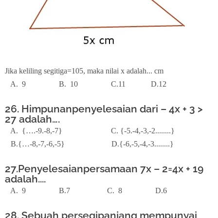
Jika keliling segitiga=105, maka nilai x adalah... cm
A. 9 B. 10 C.11 D.12
26. Himpunanpenyelesaian dari – 4x + 3 >
27 adalah….
A. {….-9.-8,-7} C. {-5.-4,-3,-2........}
B.{…-8,-7,-6,-5} D.{-6,-5,-4,-3........}
27.Penyelesaianpersamaan 7x – 2=4x + 19
adalah....
A. 9 B.7 C. 8 D.6
28. Sebuah persegipanjang mempunyai