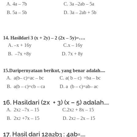
A. 4a – 7b
C. 3a –2ab – 5a
B. 5a – 5b
D. 3a – 2ab + 5b
14. Hasildari 3 (x + 2y) – 2 (2x – 5y)=….
A. –x + 16y C.x – 16y
B. –7x +8y D. 7x + 8y
15.Daripernyataan berikut, yang benar adalah....
A. a(b– c)=ac – bc C. a( b – c)
=ba – bc
B. a(b – c)=cb – ca D. a (b – c)=ab– ac
16. Hasildari (2x
+ 3) (x – 5) adalah....
A. 2x
–7x – 15 C.2x
+ 8x – 15
2
2
B. 2x
+7x – 15 D. 2x
– 2x – 15
2
2
17. Hasil dari 12a
b
: 4ab=....
2
3