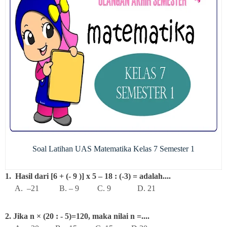
Soal Latihan UAS Matematika Kelas 7 Semester 1
1. Hasil dari [6 + (- 9 )] x 5 – 18 : (-3) = adalah....
A. –21 B. – 9 C. 9 D. 21
2. Jika n × (20 : - 5)=120, maka nilai n =....