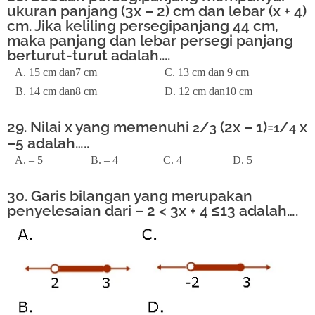
ukuran panjang (3x – 2) cm dan lebar (x + 4)
cm. Jika keliling persegipanjang 44 cm,
maka panjang dan lebar persegi panjang
berturut-turut adalah....
A. 15 cm dan7 cm
C. 13 cm dan 9 cm
B. 14 cm dan8 cm
D. 12 cm dan10 cm
29. Nilai x yang memenuhi
/
(2x – 1)=
/
x
2
3
1
4
–5 adalah…..
A. – 5 B. – 4 C. 4 D. 5
30. Garis bilangan yang merupakan
penyelesaian dari – 2 < 3x + 4 ≤13 adalah….