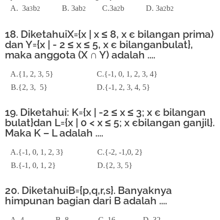
A. 3a
b
B. 3ab
C.3a
b D. 3a
b
3
2
2
2
2
2
18. DiketahuiX={x | x ≤ 8, x є bilangan prima)
dan Y={x | - 2 ≤ x ≤ 5, x є bilanganbulat},
maka anggota (X ∩ Y) adalah ....
A.{1, 2, 3, 5} C.{-1, 0, 1, 2, 3, 4}
B.{2, 3, 5} D.{-1, 2, 3, 4, 5}
19. Diketahui: K={x | -2 ≤ x ≤ 3; x є bilangan
bulat}dan L={x | 0 < x ≤ 5; x єbilangan ganjil}.
Maka K – L adalah ....
A.{-1, 0, 1, 2, 3} C.{-2, -1,0, 2}
B.{-1, 0, 1, 2} D.{2, 3, 5}
20. DiketahuiB={p,q,r,s}. Banyaknya
himpunan bagian dari B adalah ....
A. 4 B. 8 C. 16 D. 32