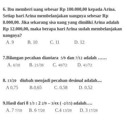
6. Ibu memberi uang sebesar Rp 100.000,00 kepada Arina.
Setiap hari Arina membelanjakan uangnya sebesar Rp
8.000,00. Jika sekarang sisa uang yang dimiliki Arina adalah
Rp 12.000,00, maka berapa hari Arina sudah membelanjakan
uangnya?
A. 9 B. 10 C. 11 D. 12
7.Bilangan pecahan diantara
/
dan
/
adalah ……
5
9
7
12
A.
/
B.
/
C.
/
D.
/
6
10
21
36
40
72
41
72
8.
/
diubah menjadi pecahan desimal adalah....
13
20
A 0,75 B.0,65 C. 0,58 D. 0,52
9.Hasil dari 8
/
: 2
/
–
/
x ( -
/
) adalah….
1
3
2
9
3
4
2
15
A. 7
/
B. 6
/
C.4
/
D. 3
/
7
10
7
20
13
20
17
20