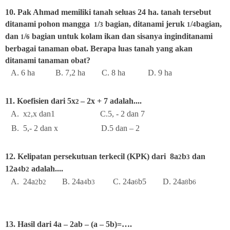
10. Pak Ahmad memiliki tanah seluas 24 ha. tanah tersebut
ditanami pohon mangga
/
bagian, ditanami jeruk
/
bagian,
1
3
1
4
dan
/
bagian untuk kolam ikan dan sisanya inginditanami
1
6
berbagai tanaman obat. Berapa luas tanah yang akan
ditanami tanaman obat?
A. 6 ha B. 7,2 ha C. 8 ha D. 9 ha
11. Koefisien dari 5x
– 2x + 7 adalah....
2
A. x
,x dan1 C.5, - 2 dan 7
2
B. 5,- 2 dan x D.5 dan – 2
12. Kelipatan persekutuan terkecil (KPK) dari 8a
b
dan
2
3
12a
b
adalah....
4
2
A. 24a
b
B. 24a
b
C. 24a
b5
D. 24a
b
2
2
4
3
6
8
6
13. Hasil dari 4a – 2ab – (a – 5b)=….