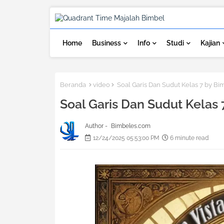
Home
Business
Info
Studi
Kajian
Beranda
video
Soal Garis Dan Sudut Kelas 7 by Bi
Soal Garis Dan Sudut Kelas 
Author -
Bimbeles.com
12/24/2025 05:53:00 PM
6 minute read