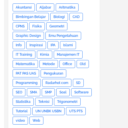
Akuntansi
Aljabar
Aritmatika
Bimbingan Belajar
Biologi
CAD
CPNS
Fisika
Geometri
Graphic Design
Ilmu Pengetahuan
Info
Inspirasi
IPA
Islami
IT Training
Kimia
Manajemen IT
Matematika
Metode
Office
Old
PAT PAS UAS
Pengukuran
Programming
Radarhot com
SD
SEO
SMA
SMP
Soal
Software
Statistika
Teknisi
Trigonometri
Tutorial
UN UNBK USBN
UTS PTS
video
Web