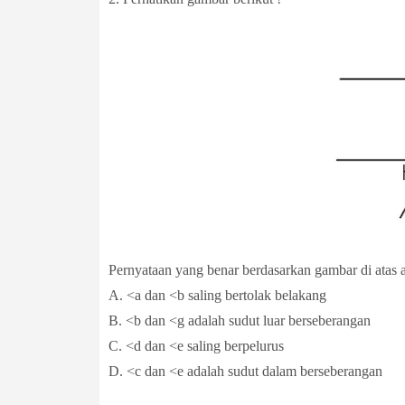
Pernyataan yang benar berdasarkan gambar di atas a
A. <a dan <b saling bertolak belakang
B. <b dan <g adalah sudut luar berseberangan
C. <d dan <e saling berpelurus
D. <c dan <e adalah sudut dalam berseberangan