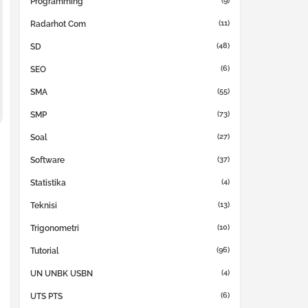
(9)
Programming
(11)
Radarhot Com
(48)
SD
(6)
SEO
(55)
SMA
(73)
SMP
(27)
Soal
(37)
Software
(4)
Statistika
(13)
Teknisi
(10)
Trigonometri
(96)
Tutorial
(4)
UN UNBK USBN
(6)
UTS PTS