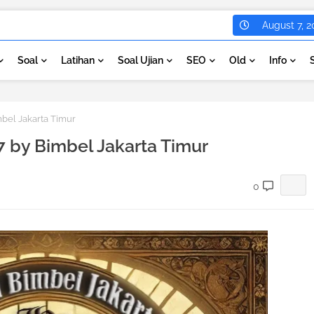
August 7, 2
Soal
Latihan
Soal Ujian
SEO
Old
Info
mbel Jakarta Timur
7 by Bimbel Jakarta Timur
0