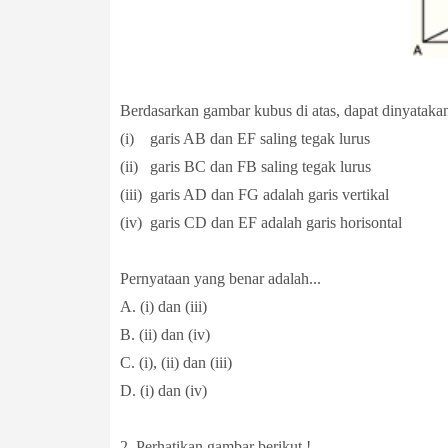
Berdasarkan gambar kubus di atas, dapat dinyatakan 
(i) garis AB dan EF saling tegak lurus
(ii) garis BC dan FB saling tegak lurus
(iii) garis AD dan FG adalah garis vertikal
(iv) garis CD dan EF adalah garis horisontal
Pernyataan yang benar adalah...
A. (i) dan (iii)
B. (ii) dan (iv)
C. (i), (ii) dan (iii)
D. (i) dan (iv)
2. Perhatikan gambar berikut !