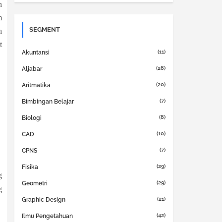
n
m
SEGMENT
h
t
(11)
Akuntansi
(28)
Aljabar
(20)
Aritmatika
(7)
Bimbingan Belajar
(8)
Biologi
(10)
CAD
(7)
CPNS
(29)
Fisika
g
(29)
Geometri
g
(21)
Graphic Design
(42)
Ilmu Pengetahuan