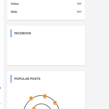
(12)
Video
(10)
Web
FACEBOOK
POPULAR POSTS
a
.