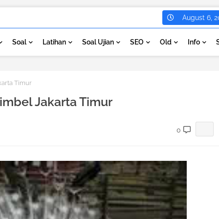
August 6, 2
Soal
Latihan
Soal Ujian
SEO
Old
Info
arta Timur
imbel Jakarta Timur
0