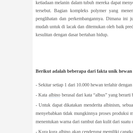
ketiadaan melanin dalam tubuh mereka dapat meny
tersebut. Bagian kompleks polymer yang menen
penglihatan dan perkembangannya. Dimana ini ju
mudah untuk di lacak dan ditemukan oleh baik pred
kesulitan dengan dasar bertahan hidup.
Berikut adalah beberapa dari fakta unik hewan
- Sekitar setiap 1 dari 10.000 hewan terlahir dengan
- Kata
albino
berasal dari kata “albus” yang berarti
- Untuk dapat di
katakan menderita albinism, sebua
menyebabkan tidak mungkinnya proses produksi me
menentukan warna dari rambut dan kulit dari suatu 
- Kura kura
albino
akan cenderung memiliki cangka