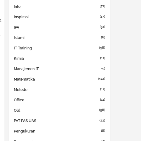
(71)
Info
(17)
Inspirasi
m
(51)
IPA
(6)
Islami
(98)
IT Training
(11)
Kimia
(9)
Manajemen IT
(141)
Matematika
(11)
Metode
(11)
Office
(98)
Old
(22)
PAT PAS UAS
(8)
Pengukuran