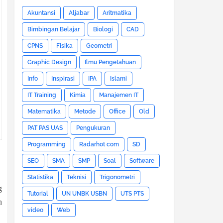
Akuntansi
Aljabar
Aritmatika
Bimbingan Belajar
Biologi
CAD
CPNS
Fisika
Geometri
Graphic Design
Ilmu Pengetahuan
Info
Inspirasi
IPA
Islami
IT Training
Kimia
Manajemen IT
Matematika
Metode
Office
Old
PAT PAS UAS
Pengukuran
Programming
Radarhot com
SD
SEO
SMA
SMP
Soal
Software
Statistika
Teknisi
Trigonometri
g
Tutorial
UN UNBK USBN
UTS PTS
n
video
Web