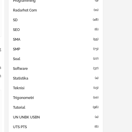
(9)
Programming
(11)
Radarhot Com
(48)
SD
(6)
SEO
(55)
SMA
g
(73)
SMP
(27)
Soal
a
(37)
Software
n
(4)
Statistika
(13)
Teknisi
(10)
Trigonometri
(96)
Tutorial
(4)
UN UNBK USBN
(6)
UTS PTS