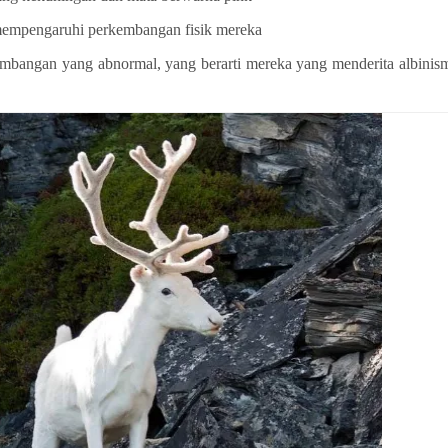
a mempengaruhi perkembangan fisik mereka
mbangan yang abnormal, yang berarti mereka yang menderita albinis