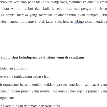
ebabkan kesulitan pada makhluk hidup yang memiliki kelainan pigme
tukan warna rambut dan kulit tersebut bisa mempengaruhi siste
ga berarti mereka yang memiliki kelainan
albino
akan menjadi lebi
ator
maupun buruannya, oleh karena itu, hewan
albino
ak
an mendapa
albino
dan kehidupannya di alam yang di rangkum
 kelainan albinism
 berwarna putih dalam bahasa latin
h organisme harus memiliki setidaknya satu atau lebih gen cacat yan
lanin dalam jumah yang normal, melanin adalah sejenis pigmen yan
organisme.
ng kekuningan dan mata berwarna pink