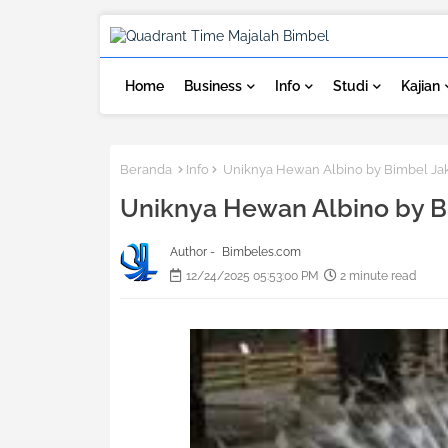
Home
Business
Info
Studi
Kajian
Beranda
Info
Uniknya Hewan Albino by Bimbel Jak
Uniknya Hewan Albino by B
Author -
Bimbeles.com
12/24/2025 05:53:00 PM
2 minute read