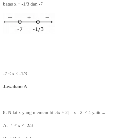
batas x = -1/3 dan -7
-7 < x < -1/3
Jawaban: A
8. Nilai x yang memenuhi |3x + 2| - |x - 2| < 4 yaitu
....
A.
-4 < x < -2/3