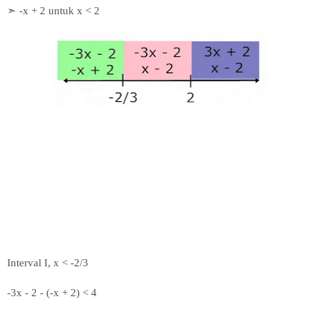
➣ -x + 2 untuk x < 2
Interval I, x < -2/3
-3x - 2 - (-x + 2) < 4