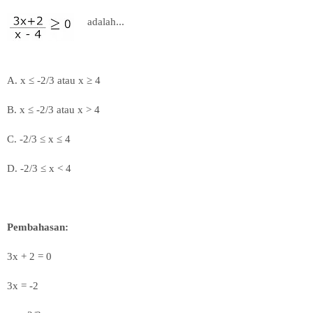
adalah...
A. x ≤ -2/3 atau x ≥ 4
B.
x ≤ -2/3 atau x > 4
C. -2/3
≤ x
≤ 4
D.
-2/3
≤ x <
4
Pembahasan:
3x + 2 = 0
3x = -2