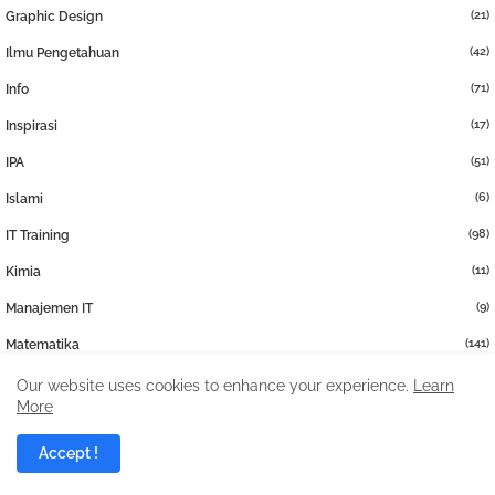
(42)
Ilmu Pengetahuan
(71)
Info
(17)
Inspirasi
(51)
IPA
(6)
Islami
(98)
IT Training
(11)
Kimia
(9)
Manajemen IT
(141)
Matematika
(11)
Metode
(11)
Our website uses cookies to enhance your experience.
Learn
Office
More
(98)
Old
Accept !
(22)
PAT PAS UAS
(8)
Pengukuran