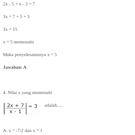
2x - 5 + x - 3 = 7
3x = 7 + 5 + 3
3x = 15
x = 5 memenuhi
Maka penyelesaiannya x = 5
Jawaban: A
4. Nilai x yang memenuhi
adalah.....
A. x = -7/2 dan x = 1