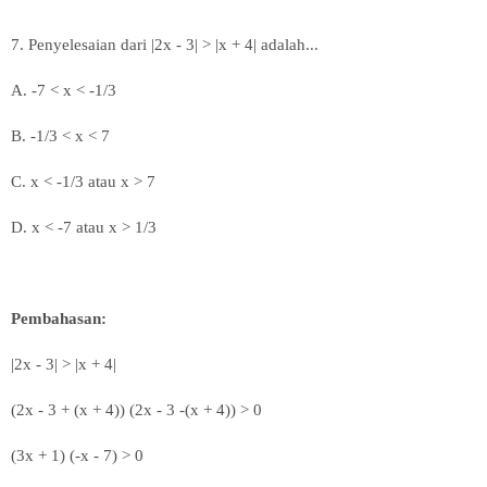
7. Penyelesaian dari |2x - 3| > |x + 4| adalah...
A.
-7 < x < -1/3
B.
-1/3 < x < 7
C.
x < -1/3 atau x > 7
D.
x < -7
atau x > 1/3
Pembahasan:
|2x - 3| > |x + 4|
(2x - 3 + (x + 4)) (2x - 3 -(x + 4)) > 0
(3x + 1) (-x - 7) > 0