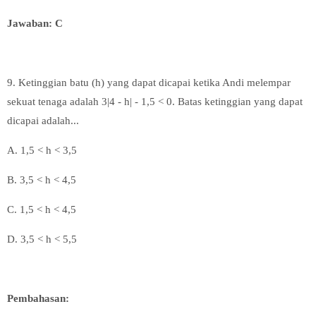
Jawaban: C
9. Ketinggian batu (h) yang dapat dicapai ketika Andi melempar
sekuat tenaga adalah 3|4 - h| - 1,5 < 0. Batas ketinggian yang dapat
dicapai adalah...
A. 1
,5 < h < 3,5
B.
3,5 < h < 4,5
C. 1
,5 < h < 4,5
D.
3,5 < h < 5,5
Pembahasan: