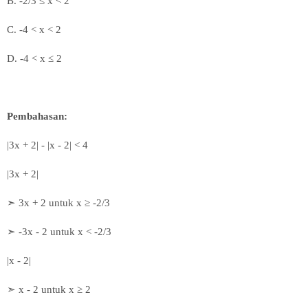
B.
-2/3
≤
x < 2
C. -4 < x < 2
D.
-4 < x ≤ 2
Pembahasan:
|3x + 2| - |x - 2| < 4
|3x + 2|
➣ 3x + 2 untuk x
≥ -2/3
➣ -3x - 2 untuk x < -2/3
|x - 2|
➣ x - 2 untuk x
≥ 2