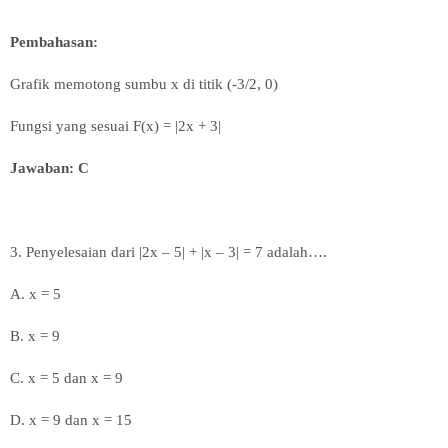
Pembahasan:
Grafik memotong sumbu x di titik (-3/2, 0)
Fungsi yang sesuai
F(x) = |2x + 3|
Jawaban: C
3.
Penyelesaian dari |2x – 5| + |x – 3| = 7 adalah….
A. x = 5
B. x = 9
C. x = 5 dan x = 9
D. x = 9 dan x = 15