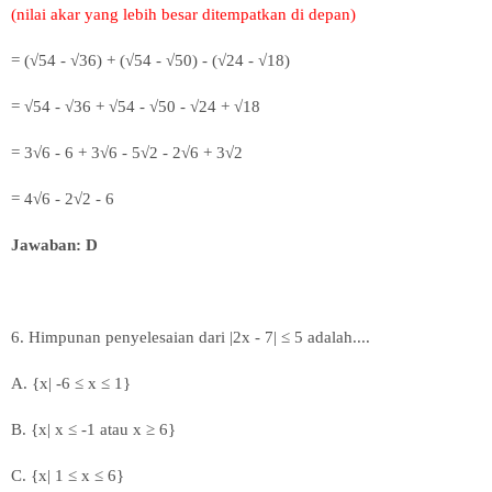
(nilai akar yang lebih besar ditempatkan di depan)
= (√54 - √36) + (√54 - √50) - (√24 - √18)
=
√54 - √36 + √54 - √50 - √24 + √18
=
3
√6 - 6 +
3
√6 -
5
√2 - 2
√6 + 3
√2
= 4
√6 - 2
√2 - 6
Jawaban: D
6. Himpunan penyelesaian dari |2x - 7| ≤ 5 adalah....
A.
{x| -6
≤ x
≤ 1}
B.
{x|
x
≤ -1 atau
x ≥
6}
C.
{x|
1
≤ x
≤ 6}