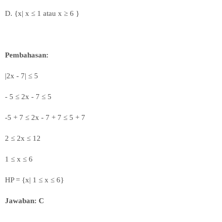
D.
{x|
x
≤ 1 atau x ≥ 6 }
Pembahasan:
|2x - 7| ≤ 5
- 5
≤
2x - 7 ≤ 5
-5 + 7
≤ 2x - 7 + 7
≤ 5 + 7
2
≤ 2x
≤ 12
1
≤ x
≤ 6
HP = {x|
1
≤ x
≤ 6}
Jawaban: C