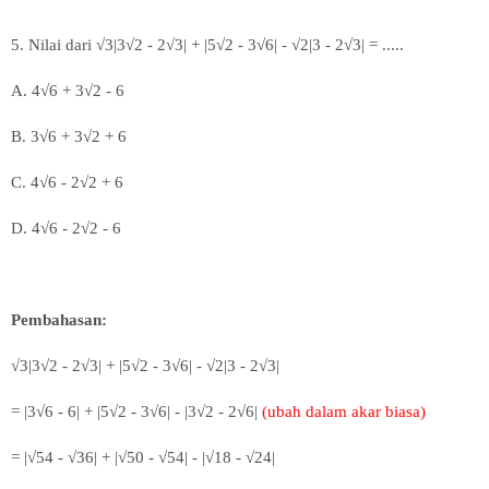
5. Nilai dari √3|3
√2 - 2
√3| + |5
√2 - 3
√6| -
√2|3 - 2
√3| = .....
A.
4
√6 + 3
√2 - 6
B. 3
√6 + 3
√2 + 6
C.
4
√6 - 2
√2 + 6
D.
4
√6 - 2
√2 - 6
Pembahasan:
√3|3
√2 - 2
√3| + |5
√2 - 3
√6| -
√2|3 - 2
√3|
= |3
√6 - 6| +
|5
√2 - 3
√6| - |3
√2 - 2
√6|
(ubah dalam akar biasa)
= |√54 - √36| + |√50 -
√54| - |
√18 - √24|