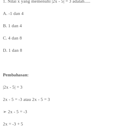
1. Nilai x yang memenuhi |2x - 5| = 3 adalah.....
A. -1 dan 4
B. 1 dan 4
C. 4 dan 8
D. 1 dan 8
Pembahasan:
|2x - 5| = 3
2x - 5 = -3 atau 2x - 5 = 3
➢
2x - 5 = -3
2x = -3 + 5