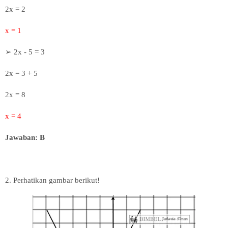
2x = 2
x = 1
➢
2x - 5 = 3
2x = 3 + 5
2x = 8
x = 4
Jawaban: B
2. Perhatikan gambar berikut!