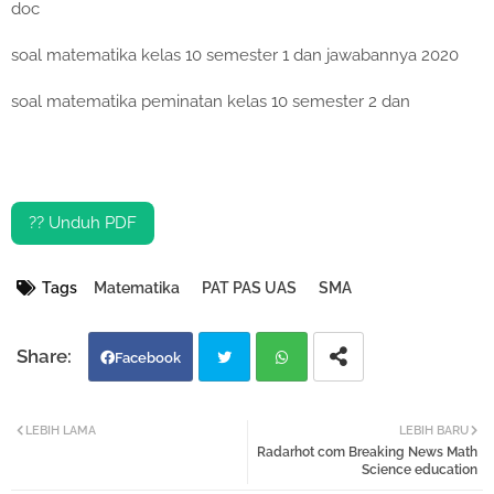
doc
soal matematika kelas 10 semester 1 dan jawabannya 2020
soal matematika peminatan kelas 10 semester 2 dan
?? Unduh PDF
Tags
Matematika
PAT PAS UAS
SMA
Facebook
Twi
Wh
LEBIH LAMA
LEBIH BARU
Radarhot com Breaking News Math
tter
atsa
Science education