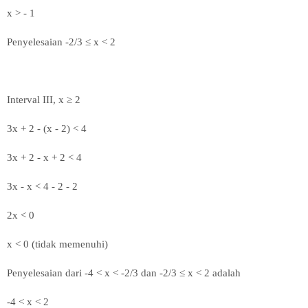
x > - 1
Penyelesaian
-2/3
≤
x < 2
Interval III, x ≥ 2
3x + 2 - (x - 2) < 4
3x + 2 - x + 2 < 4
3x - x < 4 - 2 - 2
2x < 0
x < 0 (tidak memenuhi)
Penyelesaian dari
-4 < x < -2/3 dan
-2/3
≤
x < 2 adalah
-4 < x < 2