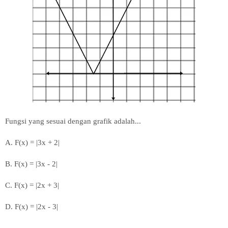
Fungsi yang sesuai dengan grafik adalah...
A. F(x) = |3x + 2|
B.
F(x) = |3x - 2|
C.
F(x) = |2x + 3|
D.
F(x) = |2x - 3|