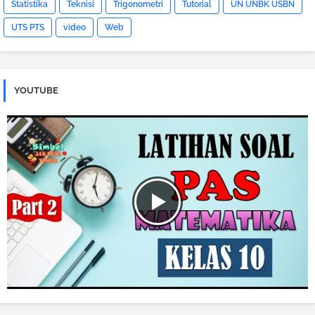
Statistika
Teknisi
Trigonometri
Tutorial
UN UNBK USBN
UTS PTS
video
Web
YOUTUBE