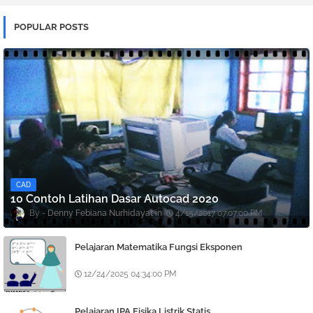
POPULAR POSTS
CAD
10 Contoh Latihan Dasar Autocad 2020
Denny Febiana Nurhidayat
4/15/2017 07:07:00 PM
Pelajaran Matematika Fungsi Eksponen
12/24/2025 04:34:00 PM
Pelajaran IPA Fisika Listrik Statis