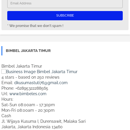
* We promise that we don't spam !
BIMBEL JAKARTA TIMUR
Bimbel Jakarta Timur
4
stars - based on
250
reviews
Email:
dkusumastuti76@gmail.com
Phone:
+62895322288565
Url:
www.bimbeles.com
Hours:
Sat-Sun 08:00am - 17:30pm
Mon-Fri 08:00am - 20:30pm
Cash
Jl. Wijaya Kusuma I, Durensawit, Malaka Sari
Jakarta
,
Jakarta Indonesia
13460