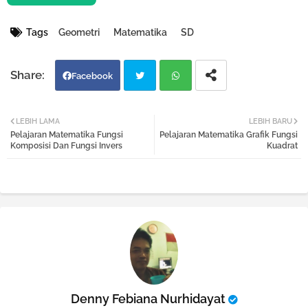
Tags
Geometri
Matematika
SD
Facebook
Twi
Wh
LEBIH LAMA
LEBIH BARU
Pelajaran Matematika Fungsi
Pelajaran Matematika Grafik Fungsi
tter
atsa
Komposisi Dan Fungsi Invers
Kuadrat
pp
Denny Febiana Nurhidayat