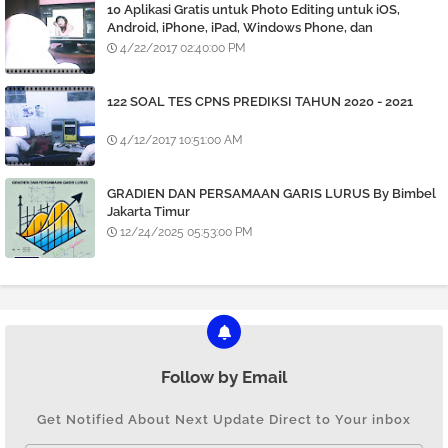
10 Aplikasi Gratis untuk Photo Editing untuk iOS,
Android, iPhone, iPad, Windows Phone, dan
BlackBerry
4/22/2017 02:40:00 PM
122 SOAL TES CPNS PREDIKSI TAHUN 2020 - 2021
4/12/2017 10:51:00 AM
GRADIEN DAN PERSAMAAN GARIS LURUS By Bimbel
Jakarta Timur
12/24/2025 05:53:00 PM
Follow by Email
Get Notified About Next Update Direct to Your inbox