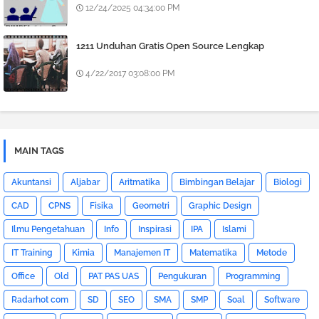
12/24/2025 04:34:00 PM
1211 Unduhan Gratis Open Source Lengkap
4/22/2017 03:08:00 PM
MAIN TAGS
Akuntansi
Aljabar
Aritmatika
Bimbingan Belajar
Biologi
CAD
CPNS
Fisika
Geometri
Graphic Design
Ilmu Pengetahuan
Info
Inspirasi
IPA
Islami
IT Training
Kimia
Manajemen IT
Matematika
Metode
Office
Old
PAT PAS UAS
Pengukuran
Programming
Radarhot com
SD
SEO
SMA
SMP
Soal
Software