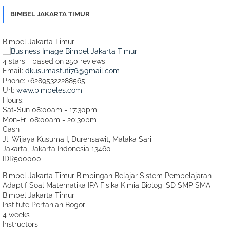
BIMBEL JAKARTA TIMUR
Bimbel Jakarta Timur
4
stars - based on
250
reviews
Email:
dkusumastuti76@gmail.com
Phone:
+62895322288565
Url:
www.bimbeles.com
Hours:
Sat-Sun 08:00am - 17:30pm
Mon-Fri 08:00am - 20:30pm
Cash
Jl. Wijaya Kusuma I, Durensawit, Malaka Sari
Jakarta
,
Jakarta Indonesia
13460
IDR500000
Bimbel Jakarta Timur Bimbingan Belajar Sistem Pembelajaran
Adaptif Soal Matematika IPA Fisika Kimia Biologi SD SMP SMA
Bimbel Jakarta Timur
Institute Pertanian Bogor
4 weeks
Instructors