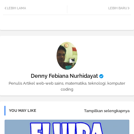
Twi
Wh
LEBIH LAMA
LEBIH BARU
tter
atsa
pp
Denny Febiana Nurhidayat
Penulis Artikel web-web sains, matematika, teknologi, komputer
coding
YOU MAY LIKE
Tampilkan selengkapnya