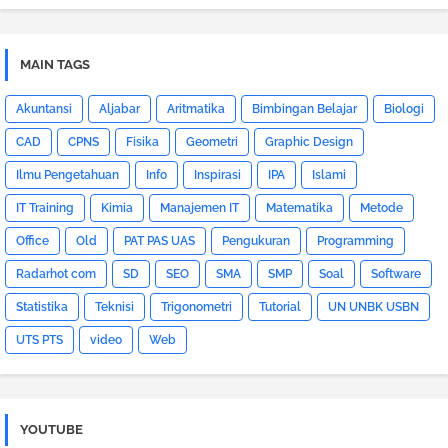
MAIN TAGS
Akuntansi
Aljabar
Aritmatika
Bimbingan Belajar
Biologi
CAD
CPNS
Fisika
Geometri
Graphic Design
Ilmu Pengetahuan
Info
Inspirasi
IPA
Islami
IT Training
Kimia
Manajemen IT
Matematika
Metode
Office
Old
PAT PAS UAS
Pengukuran
Programming
Radarhot com
SD
SEO
SMA
SMP
Soal
Software
Statistika
Teknisi
Trigonometri
Tutorial
UN UNBK USBN
UTS PTS
video
Web
YOUTUBE