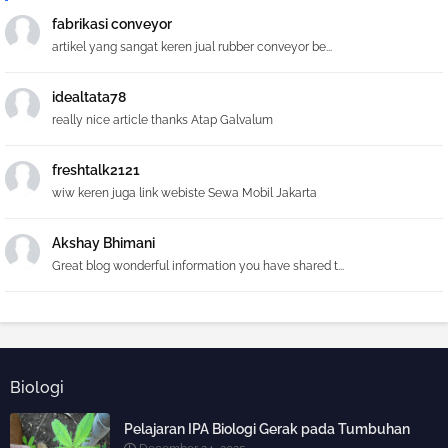
fabrikasi conveyor
artikel yang sangat keren jual rubber conveyor be...
idealtata78
really nice article thanks Atap Galvalum
freshtalk2121
wiw keren juga link webiste Sewa Mobil Jakarta
Akshay Bhimani
Great blog wonderful information you have shared t...
Biologi
Pelajaran IPA Biologi Gerak pada Tumbuhan