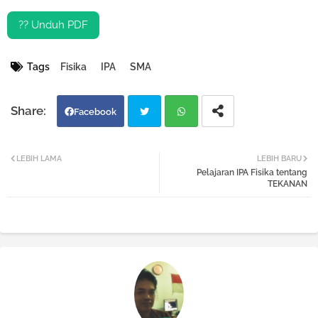
?? Unduh PDF
Tags
Fisika
IPA
SMA
Facebook
Twi
Wh
LEBIH LAMA
LEBIH BARU
Pelajaran IPA Fisika tentang
tter
atsa
TEKANAN
pp