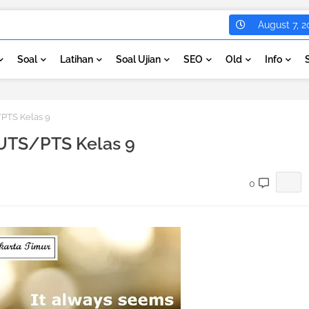
August 7, 2
Soal
Latihan
Soal Ujian
SEO
Old
Info
PTS Kelas 9
 UTS/PTS Kelas 9
0