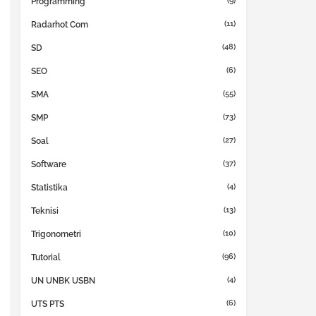
(9)
Programming
(11)
Radarhot Com
(48)
SD
(6)
SEO
(55)
SMA
(73)
SMP
(27)
Soal
(37)
Software
(4)
Statistika
(13)
Teknisi
(10)
Trigonometri
(96)
Tutorial
(4)
UN UNBK USBN
(6)
UTS PTS