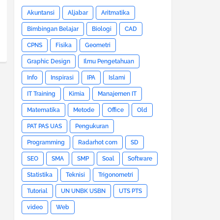
Akuntansi
Aljabar
Aritmatika
Bimbingan Belajar
Biologi
CAD
CPNS
Fisika
Geometri
Graphic Design
Ilmu Pengetahuan
Info
Inspirasi
IPA
Islami
IT Training
Kimia
Manajemen IT
Matematika
Metode
Office
Old
PAT PAS UAS
Pengukuran
Programming
Radarhot com
SD
SEO
SMA
SMP
Soal
Software
Statistika
Teknisi
Trigonometri
Tutorial
UN UNBK USBN
UTS PTS
video
Web