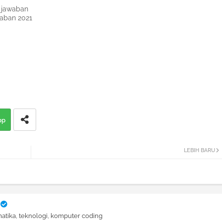
i jawaban
waban 2021
pp
LEBIH BARU
atika, teknologi, komputer coding