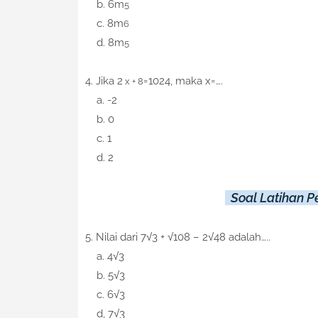
b. 6m
5
c. 8m
6
d. 8m
5
4. Jika 2
=1024, maka x=….
x + 8
a. -2
b. 0
c. 1
d. 2
Soal Latihan 
5.
Nilai dari 7
√
3 +
√
108 – 2
√48
adalah…..
a. 4√3
b. 5√3
c. 6√3
d, 7√3