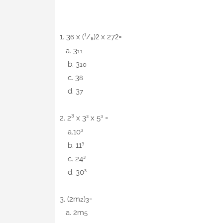
1. 3
x (¹/₉)
x 27
=
6
2
2
a. 3
11
b. 3
10
c. 3
8
d. 3
7
2.
2³
x 3
x 5
=
³
³
a.10
³
b. 11
³
c. 24
³
d. 30
³
3.
(2m
)
=
2
3
a. 2m
5