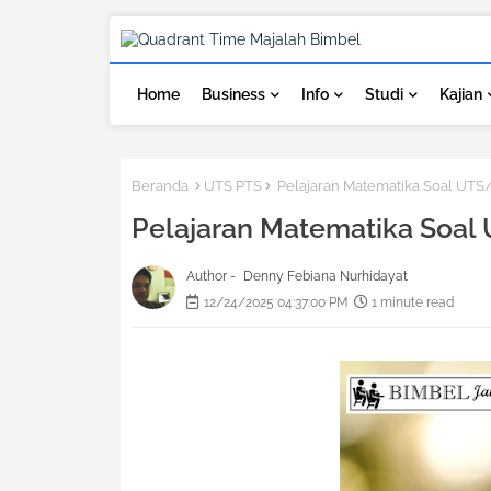
Home
Business
Info
Studi
Kajian
Beranda
UTS PTS
Pelajaran Matematika Soal UTS/
Pelajaran Matematika Soal
Author -
Denny Febiana Nurhidayat
12/24/2025 04:37:00 PM
1 minute read