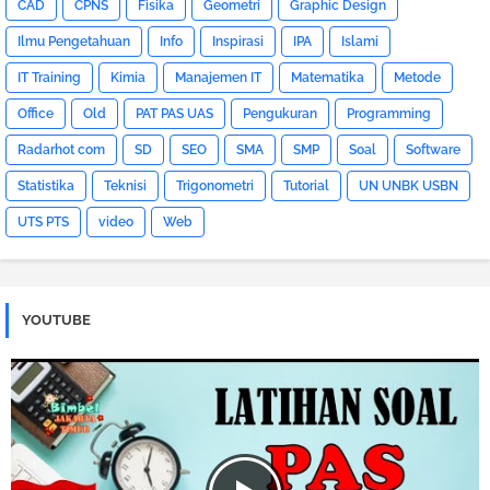
CAD
CPNS
Fisika
Geometri
Graphic Design
Ilmu Pengetahuan
Info
Inspirasi
IPA
Islami
IT Training
Kimia
Manajemen IT
Matematika
Metode
Office
Old
PAT PAS UAS
Pengukuran
Programming
Radarhot com
SD
SEO
SMA
SMP
Soal
Software
Statistika
Teknisi
Trigonometri
Tutorial
UN UNBK USBN
UTS PTS
video
Web
YOUTUBE