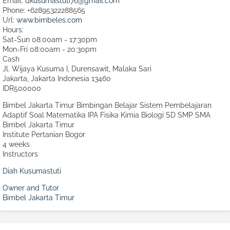
Email:
dkusumastuti76@gmail.com
Phone:
+62895322288565
Url:
www.bimbeles.com
Hours:
Sat-Sun 08:00am - 17:30pm
Mon-Fri 08:00am - 20:30pm
Cash
Jl. Wijaya Kusuma I, Durensawit, Malaka Sari
Jakarta
,
Jakarta Indonesia
13460
IDR500000
Bimbel Jakarta Timur Bimbingan Belajar Sistem Pembelajaran
Adaptif Soal Matematika IPA Fisika Kimia Biologi SD SMP SMA
Bimbel Jakarta Timur
Institute Pertanian Bogor
4 weeks
Instructors
Diah Kusumastuti
Owner and Tutor
Bimbel Jakarta Timur