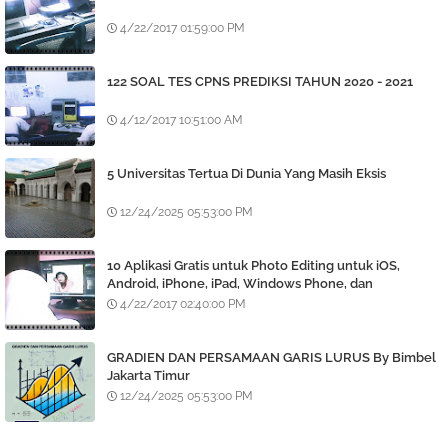
4/22/2017 01:59:00 PM
122 SOAL TES CPNS PREDIKSI TAHUN 2020 - 2021
4/12/2017 10:51:00 AM
5 Universitas Tertua Di Dunia Yang Masih Eksis
12/24/2025 05:53:00 PM
10 Aplikasi Gratis untuk Photo Editing untuk iOS,
Android, iPhone, iPad, Windows Phone, dan
BlackBerry
4/22/2017 02:40:00 PM
GRADIEN DAN PERSAMAAN GARIS LURUS By Bimbel
Jakarta Timur
12/24/2025 05:53:00 PM