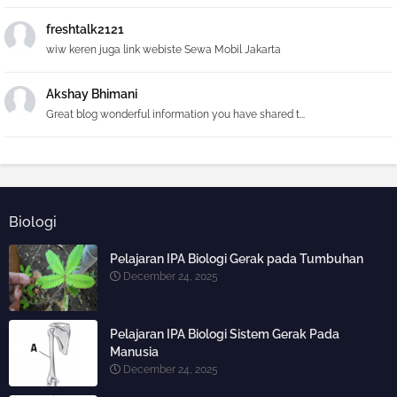
freshtalk2121
wiw keren juga link webiste Sewa Mobil Jakarta
Akshay Bhimani
Great blog wonderful information you have shared t...
Biologi
Pelajaran IPA Biologi Gerak pada Tumbuhan
December 24, 2025
Pelajaran IPA Biologi Sistem Gerak Pada
Manusia
December 24, 2025