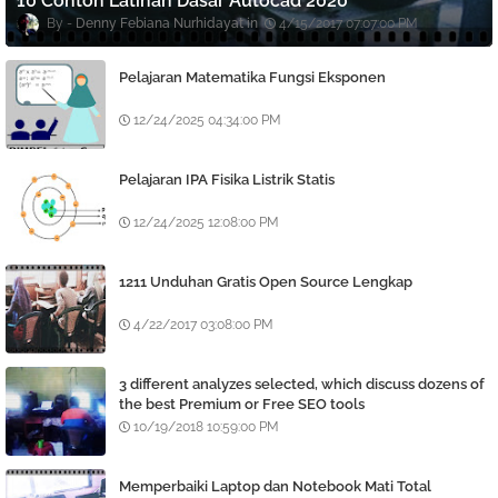
10 Contoh Latihan Dasar Autocad 2020
Denny Febiana Nurhidayat
4/15/2017 07:07:00 PM
Pelajaran Matematika Fungsi Eksponen
12/24/2025 04:34:00 PM
Pelajaran IPA Fisika Listrik Statis
12/24/2025 12:08:00 PM
1211 Unduhan Gratis Open Source Lengkap
4/22/2017 03:08:00 PM
3 different analyzes selected, which discuss dozens of
the best Premium or Free SEO tools
10/19/2018 10:59:00 PM
Memperbaiki Laptop dan Notebook Mati Total