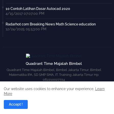
10 Contoh Latihan Dasar Autocad 2020
4/15/2017 07:07:00 PM
Radarhot com Breaking News Math Science education
12/24/2025 05:53:00 PM
Quadrant Time Majalah Bimbel
Quadrant Time Majalah Bimbel, Bimbel Jakarta Timur, Bimbel
Matematika IPA, SD SMP SMA, IT. Training Jakarta Timur Hp:
082210027724
Our website uses cookies to enhance your experience.
Learn
More
Accept !
Aljabar
Aritmatika
Geometri
Trigonometri