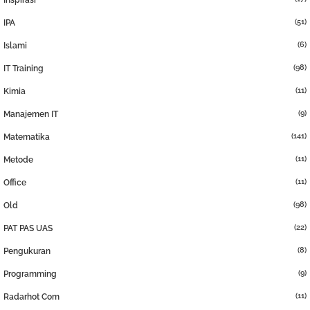
Inspirasi
(51)
IPA
(6)
Islami
(98)
IT Training
(11)
Kimia
(9)
Manajemen IT
(141)
Matematika
(11)
Metode
(11)
Office
(98)
Old
(22)
PAT PAS UAS
(8)
Pengukuran
(9)
Programming
(11)
Radarhot Com