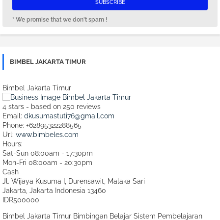
* We promise that we don't spam !
BIMBEL JAKARTA TIMUR
Bimbel Jakarta Timur
4
stars - based on
250
reviews
Email:
dkusumastuti76@gmail.com
Phone:
+62895322288565
Url:
www.bimbeles.com
Hours:
Sat-Sun 08:00am - 17:30pm
Mon-Fri 08:00am - 20:30pm
Cash
Jl. Wijaya Kusuma I, Durensawit, Malaka Sari
Jakarta
,
Jakarta Indonesia
13460
IDR500000
Bimbel Jakarta Timur Bimbingan Belajar Sistem Pembelajaran