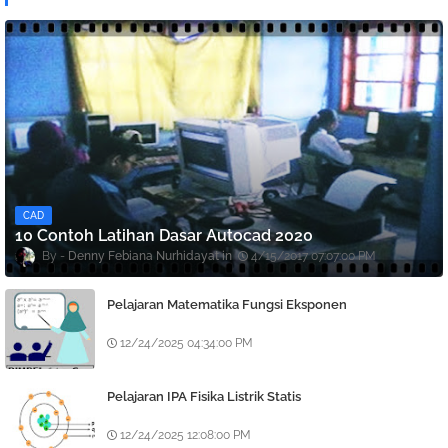
CAD
10 Contoh Latihan Dasar Autocad 2020
Denny Febiana Nurhidayat
4/15/2017 07:07:00 PM
Pelajaran Matematika Fungsi Eksponen
12/24/2025 04:34:00 PM
Pelajaran IPA Fisika Listrik Statis
12/24/2025 12:08:00 PM