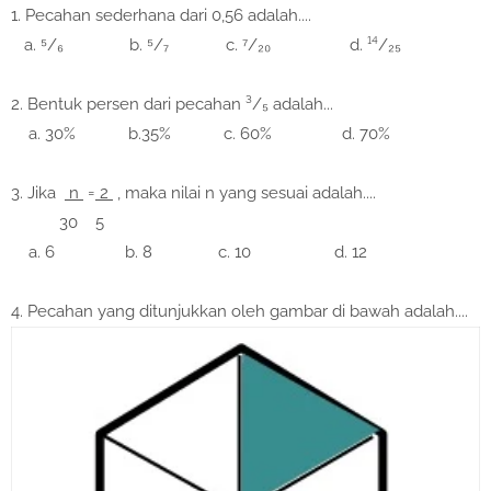
1. Pecahan sederhana dari 0,56 adalah....
a. ⁵/₆ b. ⁵/₇ c. ⁷/₂₀ d. ¹⁴/₂₅
2. Bentuk persen dari pecahan ³/₅ adalah...
a. 30% b.35% c. 60% d. 70%
3. Jika
n
=
2
, maka nilai n yang sesuai adalah....
30 5
a. 6 b. 8 c. 10 d. 12
4. Pecahan yang ditunjukkan oleh gambar di bawah adalah....