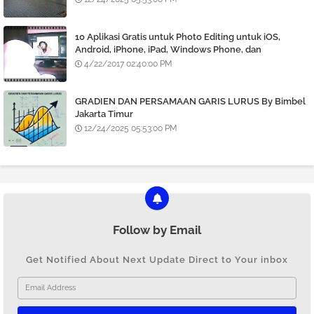
10 Aplikasi Gratis untuk Photo Editing untuk iOS,
Android, iPhone, iPad, Windows Phone, dan
BlackBerry
4/22/2017 02:40:00 PM
GRADIEN DAN PERSAMAAN GARIS LURUS By Bimbel
Jakarta Timur
12/24/2025 05:53:00 PM
Follow by Email
Get Notified About Next Update Direct to Your inbox