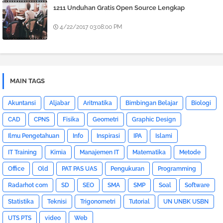
1211 Unduhan Gratis Open Source Lengkap
4/22/2017 03:08:00 PM
MAIN TAGS
Akuntansi
Aljabar
Aritmatika
Bimbingan Belajar
Biologi
CAD
CPNS
Fisika
Geometri
Graphic Design
Ilmu Pengetahuan
Info
Inspirasi
IPA
Islami
IT Training
Kimia
Manajemen IT
Matematika
Metode
Office
Old
PAT PAS UAS
Pengukuran
Programming
Radarhot com
SD
SEO
SMA
SMP
Soal
Software
Statistika
Teknisi
Trigonometri
Tutorial
UN UNBK USBN
UTS PTS
video
Web