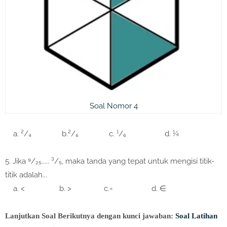
Soal Nomor 4
a. ²/₄ b.²/₆ c. ¹/₆ d. ¼
5. Jika ⁹/₂₅..... ³/₅, maka tanda yang tepat untuk mengisi titik-
titik adalah...
a. < b. > c.= d. ∈
Lanjutkan Soal Berikutnya dengan kunci jawaban:
Soal Latihan