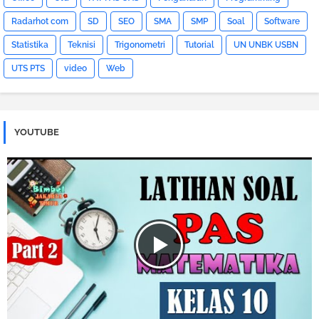
Radarhot com
SD
SEO
SMA
SMP
Soal
Software
Statistika
Teknisi
Trigonometri
Tutorial
UN UNBK USBN
UTS PTS
video
Web
YOUTUBE