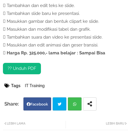

Tambahkan dan edit teks ke slide.

Tambahkan slide baru ke presentasi.

Masukkan gambar dan bentuk clipart ke slide.

Masukkan dan modifikasi tabel dan grafik.

Tambahkan suara dan video ke presentasi slide.

Masukkan dan edit animasi dan geser transisi.

Harga Rp. 325.000,- lama belajar : Sampai Bisa
?? Unduh PDF
Tags
IT Training
Facebook
Twi
Wh
LEBIH LAMA
LEBIH BARU
tter
atsa