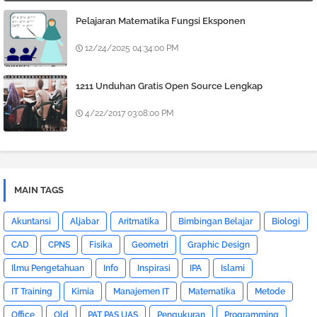
Pelajaran Matematika Fungsi Eksponen
12/24/2025 04:34:00 PM
1211 Unduhan Gratis Open Source Lengkap
4/22/2017 03:08:00 PM
MAIN TAGS
Akuntansi
Aljabar
Aritmatika
Bimbingan Belajar
Biologi
CAD
CPNS
Fisika
Geometri
Graphic Design
Ilmu Pengetahuan
Info
Inspirasi
IPA
Islami
IT Training
Kimia
Manajemen IT
Matematika
Metode
Office
Old
PAT PAS UAS
Pengukuran
Programming