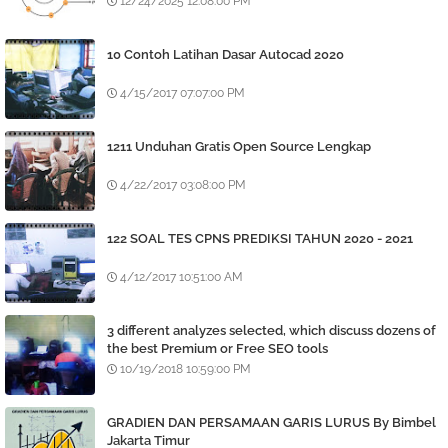
12/24/2025 12:08:00 PM
10 Contoh Latihan Dasar Autocad 2020
4/15/2017 07:07:00 PM
1211 Unduhan Gratis Open Source Lengkap
4/22/2017 03:08:00 PM
122 SOAL TES CPNS PREDIKSI TAHUN 2020 - 2021
4/12/2017 10:51:00 AM
3 different analyzes selected, which discuss dozens of
the best Premium or Free SEO tools
10/19/2018 10:59:00 PM
GRADIEN DAN PERSAMAAN GARIS LURUS By Bimbel
Jakarta Timur