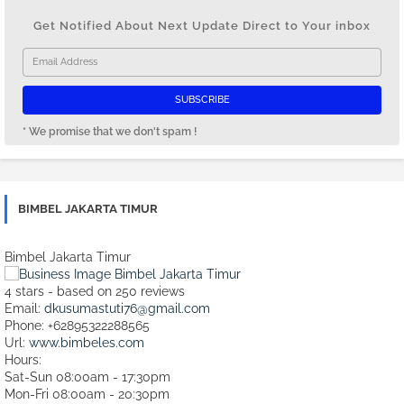
Get Notified About Next Update Direct to Your inbox
* We promise that we don't spam !
BIMBEL JAKARTA TIMUR
Bimbel Jakarta Timur
4
stars - based on
250
reviews
Email:
dkusumastuti76@gmail.com
Phone:
+62895322288565
Url:
www.bimbeles.com
Hours:
Sat-Sun 08:00am - 17:30pm
Mon-Fri 08:00am - 20:30pm