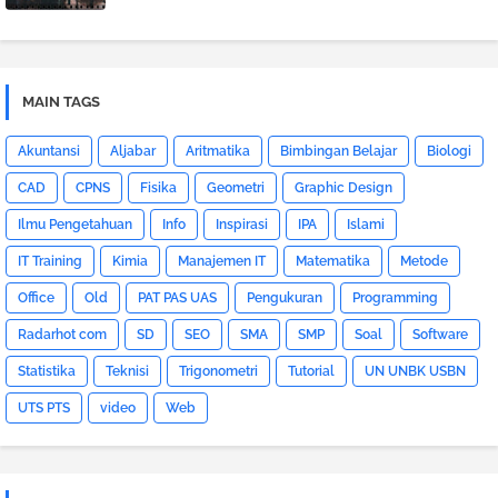
MAIN TAGS
Akuntansi
Aljabar
Aritmatika
Bimbingan Belajar
Biologi
CAD
CPNS
Fisika
Geometri
Graphic Design
Ilmu Pengetahuan
Info
Inspirasi
IPA
Islami
IT Training
Kimia
Manajemen IT
Matematika
Metode
Office
Old
PAT PAS UAS
Pengukuran
Programming
Radarhot com
SD
SEO
SMA
SMP
Soal
Software
Statistika
Teknisi
Trigonometri
Tutorial
UN UNBK USBN
UTS PTS
video
Web