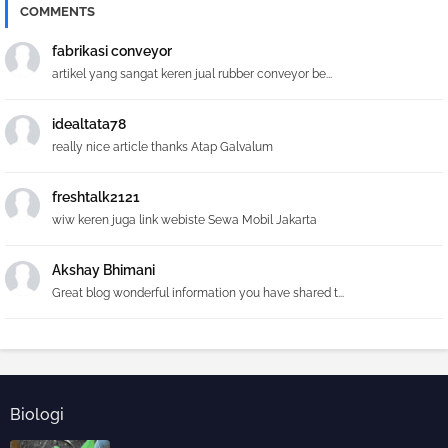
COMMENTS
fabrikasi conveyor
artikel yang sangat keren jual rubber conveyor be...
idealtata78
really nice article thanks Atap Galvalum
freshtalk2121
wiw keren juga link webiste Sewa Mobil Jakarta
Akshay Bhimani
Great blog wonderful information you have shared t...
Biologi