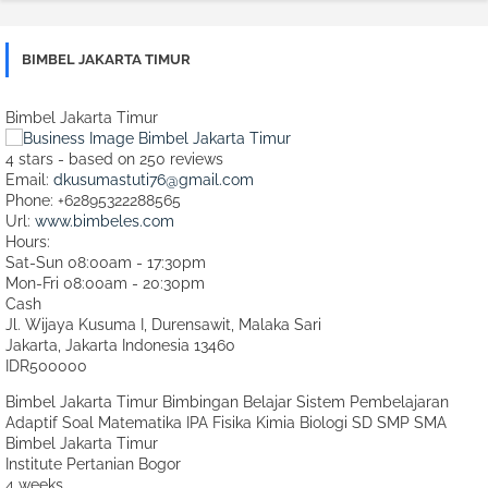
BIMBEL JAKARTA TIMUR
Bimbel Jakarta Timur
4
stars - based on
250
reviews
Email:
dkusumastuti76@gmail.com
Phone:
+62895322288565
Url:
www.bimbeles.com
Hours:
Sat-Sun 08:00am - 17:30pm
Mon-Fri 08:00am - 20:30pm
Cash
Jl. Wijaya Kusuma I, Durensawit, Malaka Sari
Jakarta
,
Jakarta Indonesia
13460
IDR500000
Bimbel Jakarta Timur Bimbingan Belajar Sistem Pembelajaran
Adaptif Soal Matematika IPA Fisika Kimia Biologi SD SMP SMA
Bimbel Jakarta Timur
Institute Pertanian Bogor
4 weeks