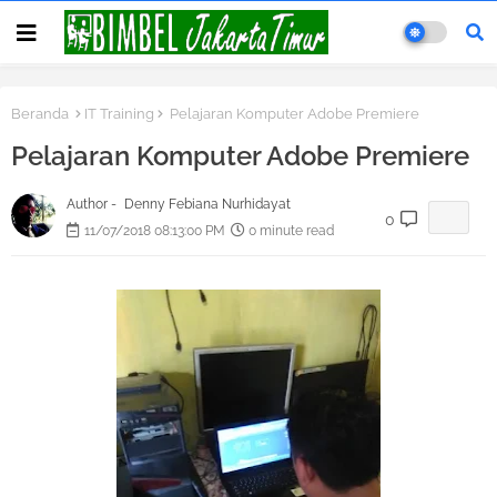
Beranda
IT Training
Pelajaran Komputer Adobe Premiere
Pelajaran Komputer Adobe Premiere
Author -
Denny Febiana Nurhidayat
0
11/07/2018 08:13:00 PM
0 minute read