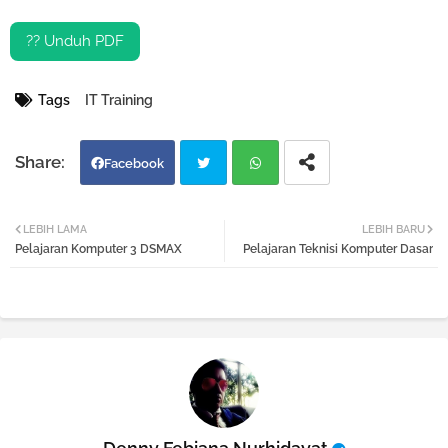
?? Unduh PDF
Tags
IT Training
Facebook
Twi
Wh
LEBIH LAMA
LEBIH BARU
Pelajaran Komputer 3 DSMAX
Pelajaran Teknisi Komputer Dasar
tter
atsa
pp