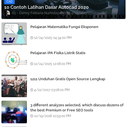
CAD
10 Contoh Latihan Dasar Autocad 2020
Denny Febiana Nurhidayat
4/15/2017 07:07:00 PM
Pelajaran Matematika Fungsi Eksponen
12/24/2025 04:34:00 PM
Pelajaran IPA Fisika Listrik Statis
12/24/2025 12:08:00 PM
1211 Unduhan Gratis Open Source Lengkap
4/22/2017 03:08:00 PM
3 different analyzes selected, which discuss dozens of
the best Premium or Free SEO tools
10/19/2018 10:59:00 PM