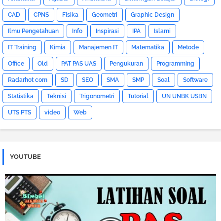
CAD
CPNS
Fisika
Geometri
Graphic Design
Ilmu Pengetahuan
Info
Inspirasi
IPA
Islami
IT Training
Kimia
Manajemen IT
Matematika
Metode
Office
Old
PAT PAS UAS
Pengukuran
Programming
Radarhot com
SD
SEO
SMA
SMP
Soal
Software
Statistika
Teknisi
Trigonometri
Tutorial
UN UNBK USBN
UTS PTS
video
Web
YOUTUBE