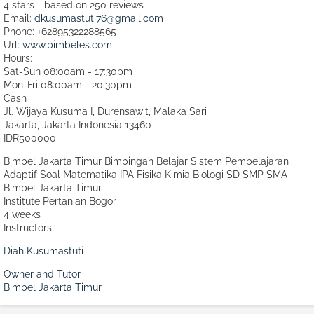
4
stars - based on
250
reviews
Email:
dkusumastuti76@gmail.com
Phone:
+62895322288565
Url:
www.bimbeles.com
Hours:
Sat-Sun 08:00am - 17:30pm
Mon-Fri 08:00am - 20:30pm
Cash
Jl. Wijaya Kusuma I, Durensawit, Malaka Sari
Jakarta
,
Jakarta Indonesia
13460
IDR500000
Bimbel Jakarta Timur Bimbingan Belajar Sistem Pembelajaran
Adaptif Soal Matematika IPA Fisika Kimia Biologi SD SMP SMA
Bimbel Jakarta Timur
Institute Pertanian Bogor
4 weeks
Instructors
Diah Kusumastuti
Owner and Tutor
Bimbel Jakarta Timur