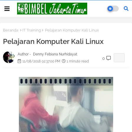
Beranda
IT Training
Pelajaran Komputer Kali Linux
Pelajaran Komputer Kali Linux
Author -
Denny Febiana Nurhidayat
0
11/08/2018 02:37:00 PM
1 minute read