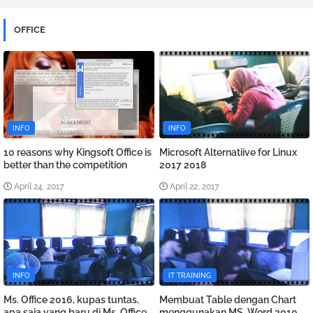
OFFICE
INFO
INFO
10 reasons why Kingsoft Office is
Microsoft Alternatiive for Linux
better than the competition
2017 2018
April 24, 2017
April 22, 2017
INFO
IT TRAINING
Ms. Office 2016, kupas tuntas,
Membuat Table dengan Chart
apa saja yang baru di Ms. Office
menggunakan MS. Word 2010