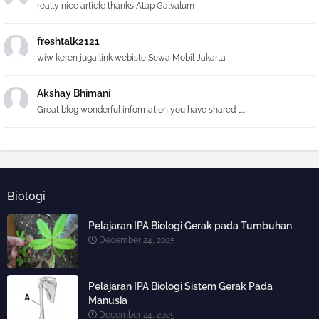
really nice article thanks Atap Galvalum
freshtalk2121
wiw keren juga link webiste Sewa Mobil Jakarta
Akshay Bhimani
Great blog wonderful information you have shared t...
Biologi
Pelajaran IPA Biologi Gerak pada Tumbuhan
December 24, 2025
Pelajaran IPA Biologi Sistem Gerak Pada
Manusia
December 24, 2025