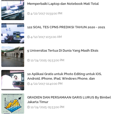
Memperbaiki Laptop dan Notebook Mati Total
4/22/2017 01:59:00 PM
122 SOAL TES CPNS PREDIKSI TAHUN 2020 - 2021
4/12/2017 10:51:00 AM
5 Universitas Tertua Di Dunia Yang Masih Eksis
12/24/2025 05:53:00 PM
10 Aplikasi Gratis untuk Photo Editing untuk iOS,
Android, iPhone, iPad, Windows Phone, dan
BlackBerry
4/22/2017 02:40:00 PM
GRADIEN DAN PERSAMAAN GARIS LURUS By Bimbel
Jakarta Timur
12/24/2025 05:53:00 PM