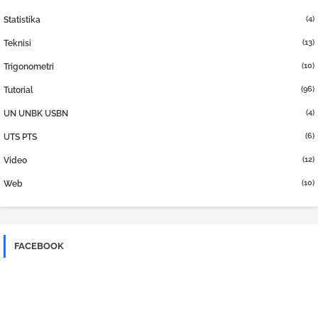
(4)
Statistika
(13)
Teknisi
(10)
Trigonometri
(96)
Tutorial
(4)
UN UNBK USBN
(6)
UTS PTS
(12)
Video
(10)
Web
FACEBOOK