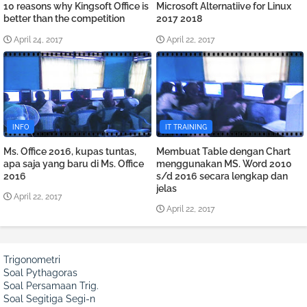
10 reasons why Kingsoft Office is
Microsoft Alternatiive for Linux
better than the competition
2017 2018
April 24, 2017
April 22, 2017
INFO
IT TRAINING
Ms. Office 2016, kupas tuntas,
Membuat Table dengan Chart
apa saja yang baru di Ms. Office
menggunakan MS. Word 2010
2016
s/d 2016 secara lengkap dan
jelas
April 22, 2017
April 22, 2017
Trigonometri
Soal Pythagoras
Soal Persamaan Trig.
Soal Segitiga Segi-n