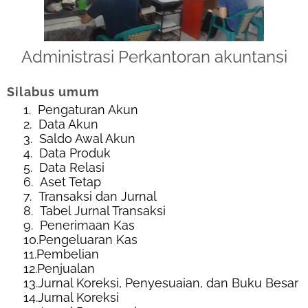
Administrasi Perkantoran akuntansi
Silabus umum
1.
Pengaturan Akun
2.
Data Akun
3.
Saldo Awal Akun
4.
Data Produk
5.
Data Relasi
6.
Aset Tetap
7.
Transaksi dan Jurnal
8.
Tabel Jurnal Transaksi
9.
Penerimaan Kas
10.
Pengeluaran Kas
11.
Pembelian
12.
Penjualan
13.
Jurnal Koreksi, Penyesuaian, dan Buku Besar
14.
Jurnal Koreksi