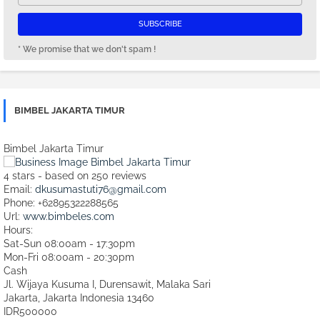
* We promise that we don't spam !
BIMBEL JAKARTA TIMUR
Bimbel Jakarta Timur
4
stars - based on
250
reviews
Email:
dkusumastuti76@gmail.com
Phone:
+62895322288565
Url:
www.bimbeles.com
Hours:
Sat-Sun 08:00am - 17:30pm
Mon-Fri 08:00am - 20:30pm
Cash
Jl. Wijaya Kusuma I, Durensawit, Malaka Sari
Jakarta
,
Jakarta Indonesia
13460
IDR500000