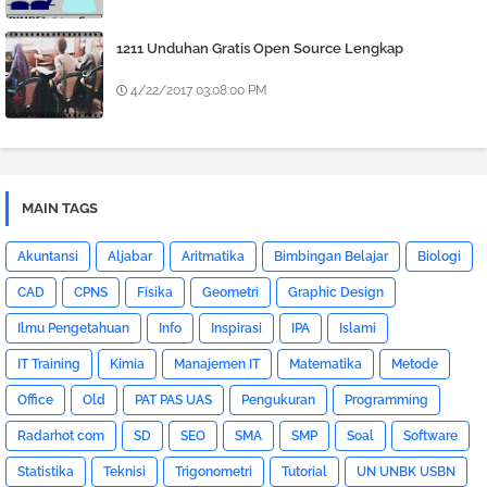
1211 Unduhan Gratis Open Source Lengkap
4/22/2017 03:08:00 PM
MAIN TAGS
Akuntansi
Aljabar
Aritmatika
Bimbingan Belajar
Biologi
CAD
CPNS
Fisika
Geometri
Graphic Design
Ilmu Pengetahuan
Info
Inspirasi
IPA
Islami
IT Training
Kimia
Manajemen IT
Matematika
Metode
Office
Old
PAT PAS UAS
Pengukuran
Programming
Radarhot com
SD
SEO
SMA
SMP
Soal
Software
Statistika
Teknisi
Trigonometri
Tutorial
UN UNBK USBN