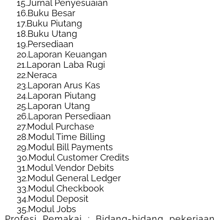
15.
Jurnal Penyesuaian
16.
Buku Besar
17.
Buku Piutang
18.
Buku Utang
19.
Persediaan
20.
Laporan Keuangan
21.
Laporan Laba Rugi
22.
Neraca
23.
Laporan Arus Kas
24.
Laporan Piutang
25.
Laporan Utang
26.
Laporan Persediaan
27.
Modul Purchase
28.
Modul Time Billing
29.
Modul Bill Payments
30.
Modul Customer Credits
31.
Modul Vendor Debits
32.
Modul General Ledger
33.
Modul Checkbook
34.
Modul Deposit
35.
Modul Jobs
Profesi Pemakai : Bidang-bidang pekerjaan