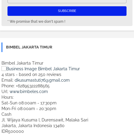
* We promise that we don't spam !
BIMBEL JAKARTA TIMUR
Bimbel Jakarta Timur
4
stars - based on
250
reviews
Email:
dkusumastuti76@gmail.com
Phone:
+62895322288565
Url:
www.bimbeles.com
Hours:
Sat-Sun 08:00am - 17:30pm
Mon-Fri 08:00am - 20:30pm
Cash
Jl. Wijaya Kusuma I, Durensawit, Malaka Sari
Jakarta
,
Jakarta Indonesia
13460
IDR500000