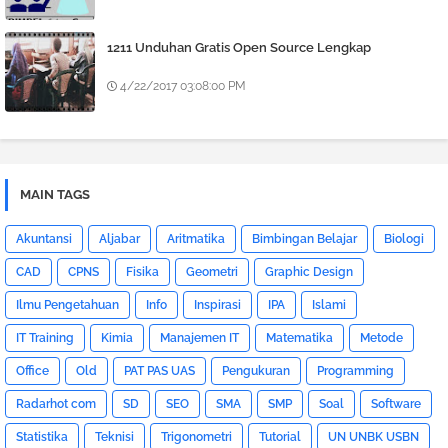
1211 Unduhan Gratis Open Source Lengkap
4/22/2017 03:08:00 PM
MAIN TAGS
Akuntansi
Aljabar
Aritmatika
Bimbingan Belajar
Biologi
CAD
CPNS
Fisika
Geometri
Graphic Design
Ilmu Pengetahuan
Info
Inspirasi
IPA
Islami
IT Training
Kimia
Manajemen IT
Matematika
Metode
Office
Old
PAT PAS UAS
Pengukuran
Programming
Radarhot com
SD
SEO
SMA
SMP
Soal
Software
Statistika
Teknisi
Trigonometri
Tutorial
UN UNBK USBN