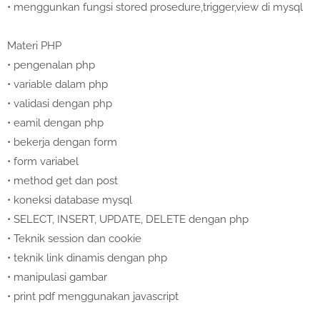
•
menggunkan fungsi stored prosedure,trigger,view di mysql
Materi PHP
•
pengenalan php
•
variable dalam php
•
validasi dengan php
•
eamil dengan php
•
bekerja dengan form
•
form variabel
•
method get dan post
•
koneksi database mysql
•
SELECT, INSERT, UPDATE, DELETE dengan php
•
Teknik session dan cookie
•
teknik link dinamis dengan php
•
manipulasi gambar
•
print pdf menggunakan javascript