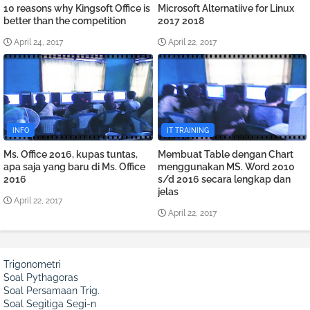
10 reasons why Kingsoft Office is
Microsoft Alternatiive for Linux
better than the competition
2017 2018
April 24, 2017
April 22, 2017
INFO
IT TRAINING
Ms. Office 2016, kupas tuntas,
Membuat Table dengan Chart
apa saja yang baru di Ms. Office
menggunakan MS. Word 2010
2016
s/d 2016 secara lengkap dan
jelas
April 22, 2017
April 22, 2017
Trigonometri
Soal Pythagoras
Soal Persamaan Trig.
Soal Segitiga Segi-n