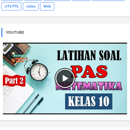
UTS PTS
video
Web
YOUTUBE