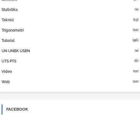
(4)
Statistika
(13)
Teknisi
(10)
Trigonometri
(96)
Tutorial
(4)
UN UNBK USBN
(6)
UTS PTS
(12)
Video
(10)
Web
FACEBOOK