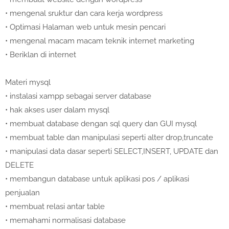
•
mengenal sruktur dan cara kerja wordpress
•
Optimasi Halaman web untuk mesin pencari
•
mengenal macam macam teknik internet marketing
•
Beriklan di internet
Materi mysql
•
instalasi xampp sebagai server database
•
hak akses user dalam mysql
•
membuat database dengan sql query dan GUI mysql
•
membuat table dan manipulasi seperti alter drop,truncate
•
manipulasi data dasar seperti SELECT,INSERT, UPDATE dan
DELETE
•
membangun database untuk aplikasi pos / aplikasi
penjualan
•
membuat relasi antar table
•
memahami normalisasi database