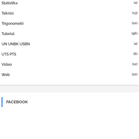
(4)
Statistika
(13)
Teknisi
(10)
Trigonometri
(96)
Tutorial
(4)
UN UNBK USBN
(6)
UTS PTS
(12)
Video
(10)
Web
FACEBOOK