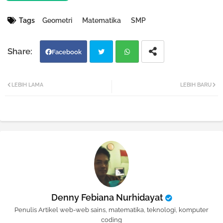
Tags
Geometri
Matematika
SMP
Facebook
Twi
Wh
LEBIH LAMA
LEBIH BARU
tter
atsa
pp
Denny Febiana Nurhidayat
Penulis Artikel web-web sains, matematika, teknologi, komputer
coding