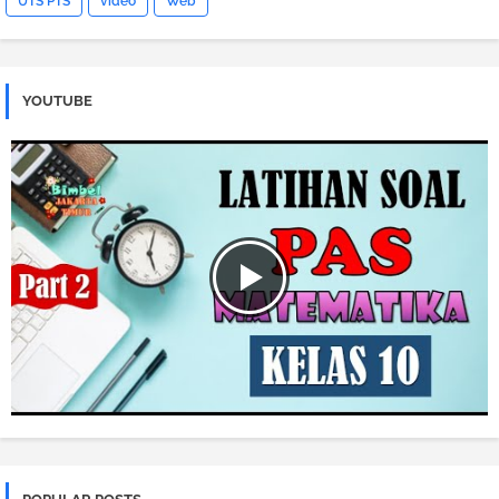
UTS PTS
video
Web
YOUTUBE