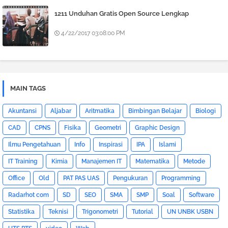
1211 Unduhan Gratis Open Source Lengkap
4/22/2017 03:08:00 PM
MAIN TAGS
Akuntansi
Aljabar
Aritmatika
Bimbingan Belajar
Biologi
CAD
CPNS
Fisika
Geometri
Graphic Design
Ilmu Pengetahuan
Info
Inspirasi
IPA
Islami
IT Training
Kimia
Manajemen IT
Matematika
Metode
Office
Old
PAT PAS UAS
Pengukuran
Programming
Radarhot com
SD
SEO
SMA
SMP
Soal
Software
Statistika
Teknisi
Trigonometri
Tutorial
UN UNBK USBN