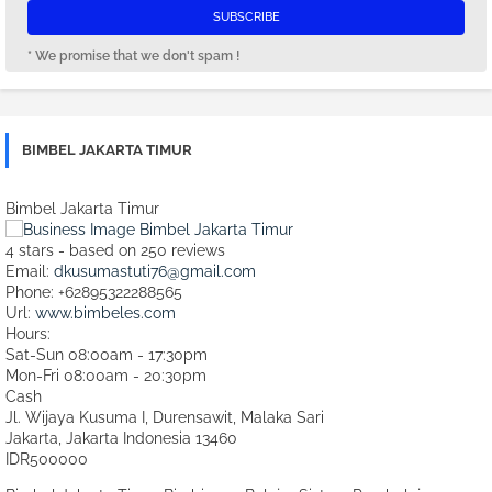
* We promise that we don't spam !
BIMBEL JAKARTA TIMUR
Bimbel Jakarta Timur
4
stars - based on
250
reviews
Email:
dkusumastuti76@gmail.com
Phone:
+62895322288565
Url:
www.bimbeles.com
Hours:
Sat-Sun 08:00am - 17:30pm
Mon-Fri 08:00am - 20:30pm
Cash
Jl. Wijaya Kusuma I, Durensawit, Malaka Sari
Jakarta
,
Jakarta Indonesia
13460
IDR500000