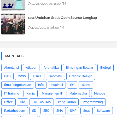
12/24/2025 04:34:00 PM
1211 Unduhan Gratis Open Source Lengkap
4/22/2017 03:08:00 PM
MAIN TAGS
Akuntansi
Aljabar
Aritmatika
Bimbingan Belajar
Biologi
CAD
CPNS
Fisika
Geometri
Graphic Design
Ilmu Pengetahuan
Info
Inspirasi
IPA
Islami
IT Training
Kimia
Manajemen IT
Matematika
Metode
Office
Old
PAT PAS UAS
Pengukuran
Programming
Radarhot com
SD
SEO
SMA
SMP
Soal
Software