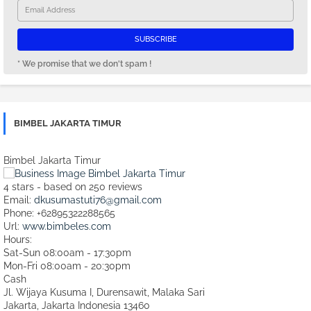
* We promise that we don't spam !
BIMBEL JAKARTA TIMUR
Bimbel Jakarta Timur
4
stars - based on
250
reviews
Email:
dkusumastuti76@gmail.com
Phone:
+62895322288565
Url:
www.bimbeles.com
Hours:
Sat-Sun 08:00am - 17:30pm
Mon-Fri 08:00am - 20:30pm
Cash
Jl. Wijaya Kusuma I, Durensawit, Malaka Sari
Jakarta
,
Jakarta Indonesia
13460