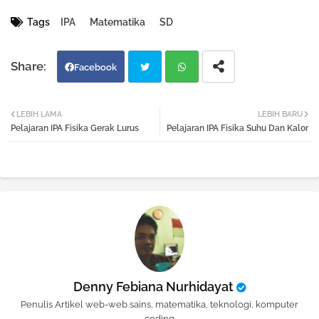
Tags
IPA
Matematika
SD
Facebook
Twi
Wh
LEBIH LAMA
LEBIH BARU
Pelajaran IPA Fisika Gerak Lurus
Pelajaran IPA Fisika Suhu Dan Kalor
tter
atsa
pp
Denny Febiana Nurhidayat
Penulis Artikel web-web sains, matematika, teknologi, komputer
coding