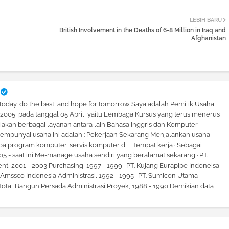
LEBIH BARU
British Involvement in the Deaths of 6-8 Million in Iraq and
Afghanistan
 today, do the best, and hope for tomorrow Saya adalah Pemilik Usaha
hun 2005, pada tanggal 05 April, yaitu Lembaga Kursus yang terus menerus
kan berbagai layanan antara lain Bahasa Inggris dan Komputer,
mpunyai usaha ini adalah : Pekerjaan Sekarang Menjalankan usaha
a program komputer, servis komputer dll, Tempat kerja · Sebagai
005 - saat ini Me-manage usaha sendiri yang beralamat sekarang · PT.
t, 2001 - 2003 Purchasing, 1997 - 1999 · PT. Kujang Eurapipe Indoneisa
. Amssco Indonesia Administrasi, 1992 - 1995 · PT. Sumicon Utama
. Total Bangun Persada Administrasi Proyek, 1988 - 1990 Demikian data