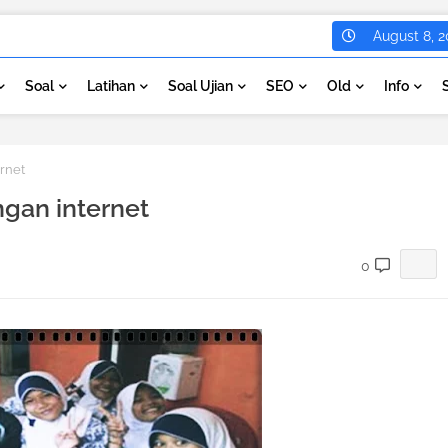
August 8, 2
Soal
Latihan
Soal Ujian
SEO
Old
Info
rnet
gan internet
0