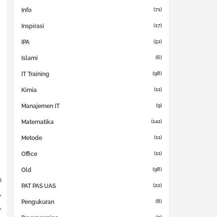
(71)
Info
(17)
Inspirasi
(51)
IPA
(6)
Islami
(98)
IT Training
(11)
Kimia
(9)
Manajemen IT
(141)
Matematika
(11)
Metode
(11)
Office
(98)
Old
n
(22)
PAT PAS UAS
,
(8)
Pengukuran
,