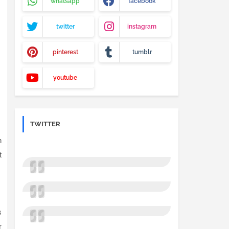
whatsapp
facebook
twitter
instagram
pinterest
tumblr
youtube
TWITTER
n
t
s
r