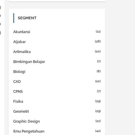
g
n
SEGMENT
n
g
(11)
Akuntansi
(28)
Aljabar
(20)
Aritmatika
(7)
Bimbingan Belajar
(8)
Biologi
(10)
CAD
(7)
CPNS
(29)
Fisika
(29)
Geometri
(21)
Graphic Design
(42)
Ilmu Pengetahuan