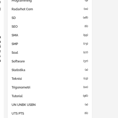
(9)
Programming
n
l
(11)
Radarhot Com
(48)
SD
(6)
SEO
(55)
SMA
a
n
(73)
SMP
i
e
(27)
Soal
s
n
(37)
Software
(4)
Statistika
(13)
Teknisi
(10)
Trigonometri
(96)
Tutorial
(4)
UN UNBK USBN
(6)
UTS PTS