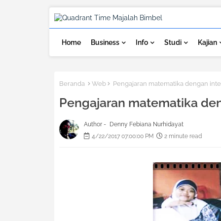
Home
Business
Info
Studi
Kajian
Beranda
Web
Pengajaran matematika dengan inte
Pengajaran matematika den
Author -
Denny Febiana Nurhidayat
4/22/2017 07:00:00 PM
2 minute read