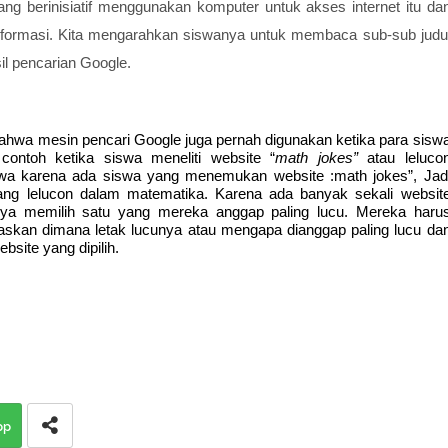
ang berinisiatif menggunakan komputer untuk akses internet itu da
formasi. Kita mengarahkan siswanya untuk membaca sub-sub judu
il pencarian Google.
ahwa mesin pencari Google juga pernah digunakan ketika para sisw
contoh ketika siswa meneliti website “
math jokes”
atau leluco
 siswa karena ada siswa yang menemukan website :math jokes”, Jad
ntang lelucon dalam matematika. Karena ada banyak sekali websit
ya memilih satu yang mereka anggap paling lucu. Mereka haru
laskan dimana letak lucunya atau mengapa dianggap paling lucu da
site yang dipilih.
pp