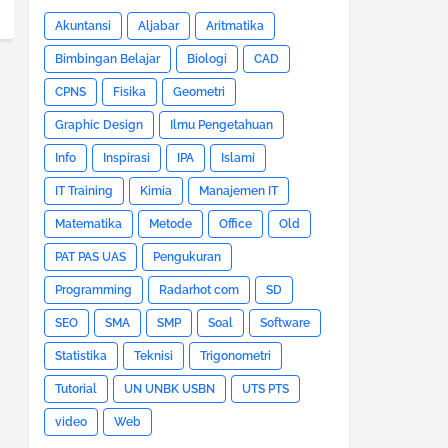
Akuntansi
Aljabar
Aritmatika
Bimbingan Belajar
Biologi
CAD
CPNS
Fisika
Geometri
Graphic Design
Ilmu Pengetahuan
Info
Inspirasi
IPA
Islami
IT Training
Kimia
Manajemen IT
Matematika
Metode
Office
Old
PAT PAS UAS
Pengukuran
Programming
Radarhot com
SD
SEO
SMA
SMP
Soal
Software
Statistika
Teknisi
Trigonometri
Tutorial
UN UNBK USBN
UTS PTS
video
Web