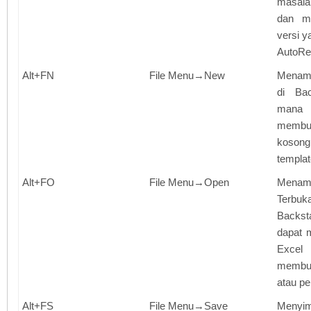
masala
dan me
versi ya
AutoRe
Alt+FN
File Menu→New
Menamp
di Ba
mana
memb
kosong
templat
Alt+FO
File Menu→Open
Mena
Terbuk
Backst
dapat 
Exce
membuk
atau p
Alt+FS
File Menu→Save
Menyi