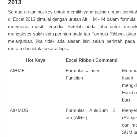
2013
Semua urutan hot key untuk memilih yang paling umum perintah
di Excel 2013 dimulai dengan urutan Alt + M - M dalam formula
mnemonic masih tersedia. Setelah anda tahu untuk mene
mengakses salah satu perintah pada tab Formula Ribbon, aka
melanjutkan, jika tidak ada alasan lain selain perintah pad
merata dan ditata secara logis.
Hot Keys
Excel Ribbon Command
Alt+MF
Formulas→Insert
Membu
Function
Insert
mengkl
Functi
bar)
Alt+MUS
Formulas→AutoSum→S
Menye
um (Alt+=)
(Range)
dan m
SUM unt