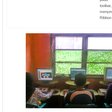
too
menye
Ribbon