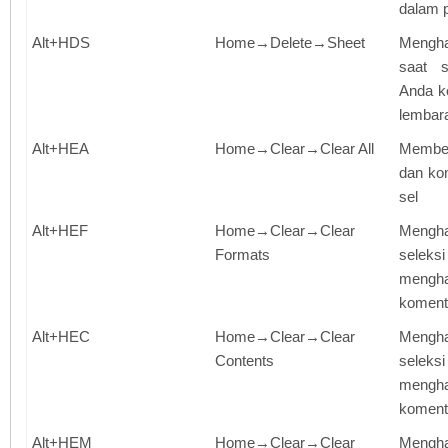
dalam p
Alt+HDS
Home→Delete→Sheet
Mengh
saat s
Anda ke
lembara
Alt+HEA
Home→Clear→Clear All
Members
dan kom
sel
Alt+HEF
Home→Clear→Clear
Mengha
Formats
sele
meng
koment
Alt+HEC
Home→Clear→Clear
Mengh
Contents
sele
mengh
koment
Alt+HEM
Home→Clear→Clear
Meng