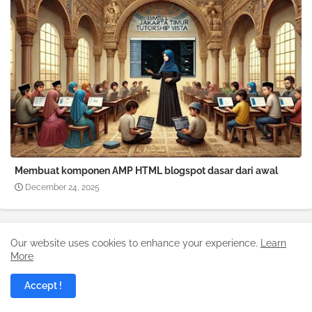
Membuat komponen AMP HTML blogspot dasar dari awal
December 24, 2025
Our website uses cookies to enhance your experience.
Learn
0Komentar
POSTING KOMENTAR
More
* Please Don't Spam Here. All the Comments are Reviewed by Admin.
Accept !