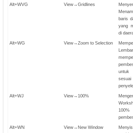
Alt+WVG
View→Gridlines
Menye
Menam
baris d
yang m
di daer
Alt+WG
View→Zoom to Selection
Mempe
Lemb
memper
pembes
untu
ses
penyele
Alt+WJ
View→100%
Menge
Worksh
100%
pembe
Alt+WN
View→New Window
Menyis