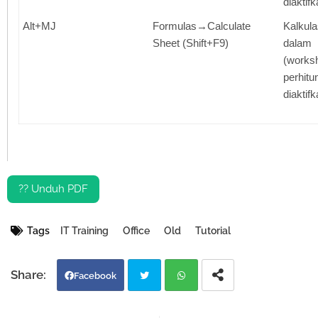
diaktif
Alt+MJ
Formulas→Calculate
Kalkul
Sheet (Shift+F9)
dalam
(wor
perhi
diaktif
?? Unduh PDF
Tags
IT Training
Office
Old
Tutorial
Facebook
Twi
Wh