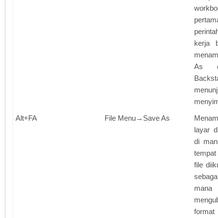
workbo
perta
perint
kerja 
menamp
As d
Backst
menunj
menyim
Alt+FA
File Menu→Save As
Menam
layar 
di man
tempat
file di
sebaga
mana
mengub
format 