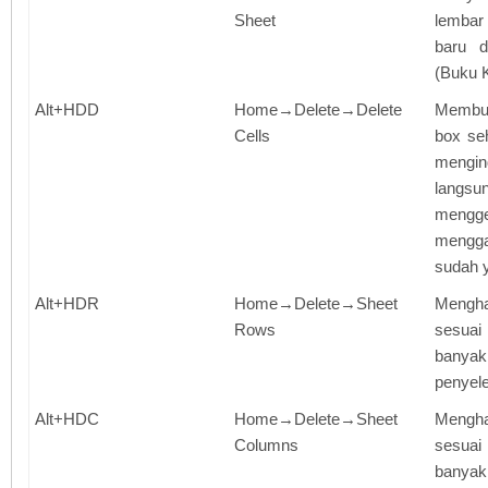
Sheet
lembar
baru d
(Buku K
Alt+HDD
Home→Delete→Delete
Membuk
Cells
box se
mengin
langsu
mengge
mengga
sudah 
Alt+HDR
Home→Delete→Sheet
Mengha
Rows
ses
banyak
penyele
Alt+HDC
Home→Delete→Sheet
Mengha
Columns
ses
banyak