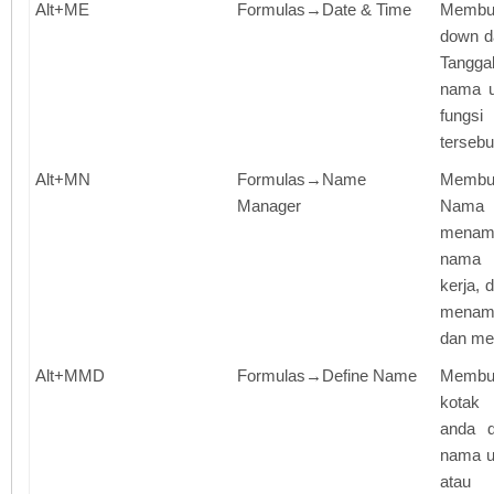
Alt+ME
Formulas→Date & Time
Membu
down d
Tangga
nama u
fungs
tersebu
Alt+MN
Formulas→Name
Membu
Manager
Nam
mena
nama 
kerja, 
menamb
dan me
Alt+MMD
Formulas→Define Name
Memb
kotak 
anda d
nama u
atau 