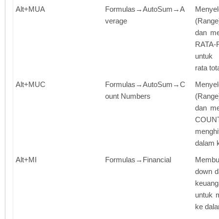
Alt+MUA
Formulas→AutoSum→A
Menye
verage
(Range)
dan m
RATA-
untuk 
rata to
Alt+MUC
Formulas→AutoSum→C
Menye
ount Numbers
(Rang
dan m
COU
menghi
dalam 
Alt+MI
Formulas→Financial
Membu
down d
keuan
untuk 
ke dala