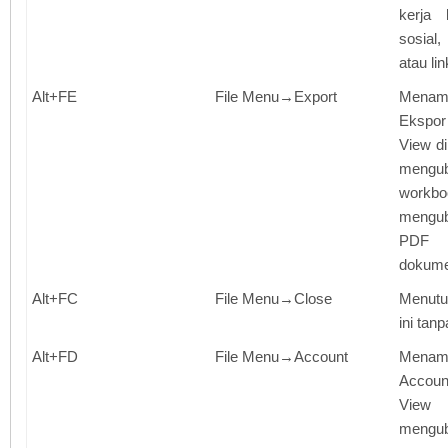
kerja 
sosial
atau lin
Alt+FE
File Menu→Export
Mena
Ekspo
View d
mengu
wor
mengu
PDF 
dokume
Alt+FC
File Menu→Close
Menutu
ini tan
Alt+FD
File Menu→Account
Mena
Accou
View
mengu