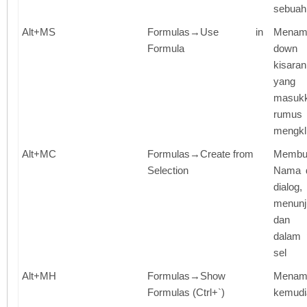
sebuah
Alt+MS
Formulas→Use in
Menamp
Formula
down
kisara
yang
masu
rumus 
mengkl
Alt+MC
Formulas→Create from
Memb
Selection
Nama d
dialo
menunj
dan 
dalam 
sel
Alt+MH
Formulas→Show
Mena
Formulas (Ctrl+`)
kemudi