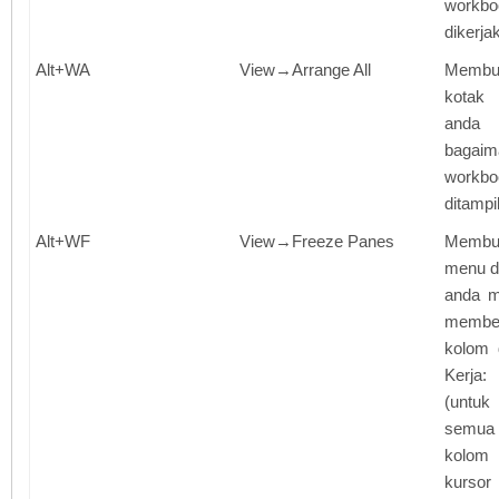
workb
dikerja
Alt+WA
View→Arrange All
Membu
kotak 
anda 
baga
wor
ditampi
Alt+WF
View→Freeze Panes
Membu
menu d
anda m
membe
kolom 
Kerja
(unt
semua 
kolom 
kursor