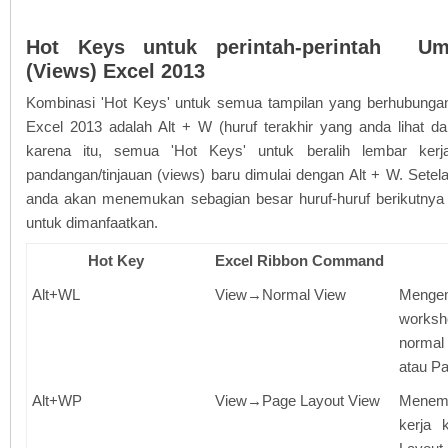
Hot Keys untuk perintah-perintah Um
(Views) Excel 2013
Kombinasi 'Hot Keys' untuk semua tampilan yang berhubungan
Excel 2013 adalah Alt + W (huruf terakhir yang anda lihat da
karena itu, semua 'Hot Keys' untuk beralih lembar ker
pandangan/tinjauan (views) baru dimulai dengan Alt + W. Sete
anda akan menemukan sebagian besar huruf-huruf berikutny
untuk dimanfaatkan.
Hot Key
Excel Ribbon Command
Alt+WL
View→Normal View
Mengem
worksh
normal
atau P
Alt+WP
View→Page Layout View
Menem
kerja 