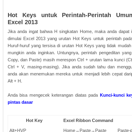
Hot Keys untuk Perintah-Perintah Umu
Excel 2013
Jika anda ingat bahwa H singkatan Home, maka anda dapat i
dimulai Excel 2013 yang urutan Hot Keys untuk perintah pa
Huruf-huruf yang tersisa di urutan Hot Keys yang tidak mudah 
mungkin anda inginkan. Untungnya, perintah pengeditan yan
Copy, dan Paste) masih merespon Ctrl + urutan lama kunci (Ctr
Ctrl + V, masing-masing). Jika anda sudah tahu dan mengg
anda akan menemukan mereka untuk menjadi lebih cepat dari
Alt + H.
Anda bisa mengecek keterangan diatas pada
Kunci-kunci ke
pintas dasar
Hot Key
Excel Ribbon Command
Alt+HVP
Home→Paste→Paste
Paste