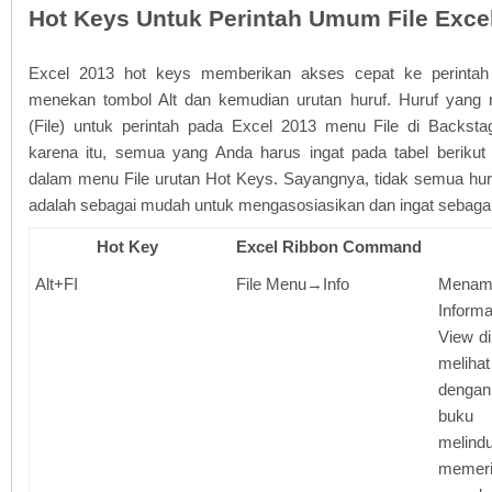
Hot Keys Untuk Perintah Umum File Exce
Excel 2013 hot keys memberikan akses cepat ke perintah
menekan tombol Alt dan kemudian urutan huruf. Huruf yang
(File) untuk perintah pada Excel 2013 menu File di Backst
karena itu, semua yang Anda harus ingat pada tabel berikut
dalam menu File urutan Hot Keys. Sayangnya, tidak semua hur
adalah sebagai mudah untuk mengasosiasikan dan ingat sebagai 
Hot Key
Excel Ribbon Command
Alt+FI
File Menu→Info
Mena
Inform
View d
melihat
dengan
buku
melind
memer