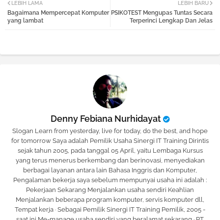
LEBIH LAMA
LEBIH BARU
Bagaimana Mempercepat Komputer
PSIKOTEST Mengupas Tuntas Secara
tter
atsa
yang lambat
Terperinci Lengkap Dan Jelas
pp
Denny Febiana Nurhidayat
Slogan Learn from yesterday, live for today, do the best, and hope
for tomorrow Saya adalah Pemilik Usaha Sinergi IT Training Dirintis
sejak tahun 2005, pada tanggal 05 April, yaitu Lembaga Kursus
yang terus menerus berkembang dan berinovasi, menyediakan
berbagai layanan antara lain Bahasa Inggris dan Komputer,
Pengalaman bekerja saya sebelum mempunyai usaha ini adalah :
Pekerjaan Sekarang Menjalankan usaha sendiri Keahlian
Menjalankan beberapa program komputer, servis komputer dll,
Tempat kerja · Sebagai Pemilik Sinergi IT Training Pemilik, 2005 -
saat ini Me-manage usaha sendiri yang beralamat sekarang · PT.