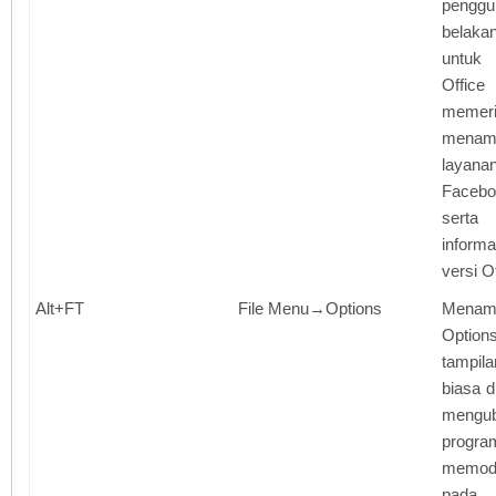
penggun
belaka
untuk
Offi
mem
menamb
layana
Facebo
sert
informa
versi O
Alt+FT
File Menu→Options
Menamp
Optio
tampil
biasa 
mengu
prog
memod
pada