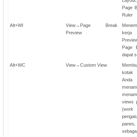
Layou
Page B
Ruler
Alt+WI
View→Page Break
Menem
Preview
kerja
Previ
Page 
dapat 
Alt+WC
View→Custom View
Membu
kotak 
An
mena
menam
views 
(work 
pengat
panes
sebaga