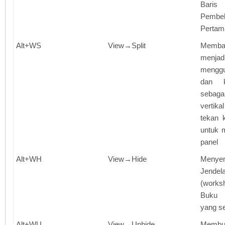
Bari
Pemb
Pertam
Alt+WS
View→Split
Memb
menja
menggu
dan k
sebaga
vertika
tekan 
untuk 
panel
Alt+WH
View→Hide
Menye
Jende
(works
Buku K
yang s
Alt+WU
View→Unhide
Membu