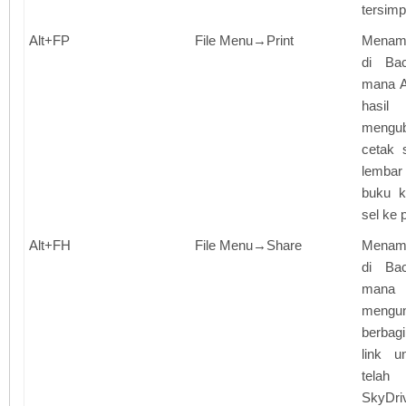
tersim
Alt+FP
File Menu→Print
Menamp
di Ba
mana A
hasi
mengu
cetak 
lembar
buku k
sel ke p
Alt+FH
File Menu→Share
Menamp
di Ba
mana
mengun
berbag
link u
tela
SkyDri