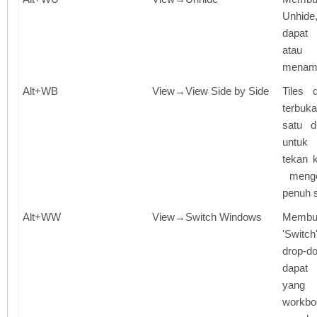
Unhid
dapat 
atau 
menamp
Alt+WB
View→View Side by Side
Tiles 
terbuk
satu d
untuk
tekan 
mengem
penuh s
Alt+WW
View→Switch Windows
Memb
'Switc
drop-d
dapat 
yang
work