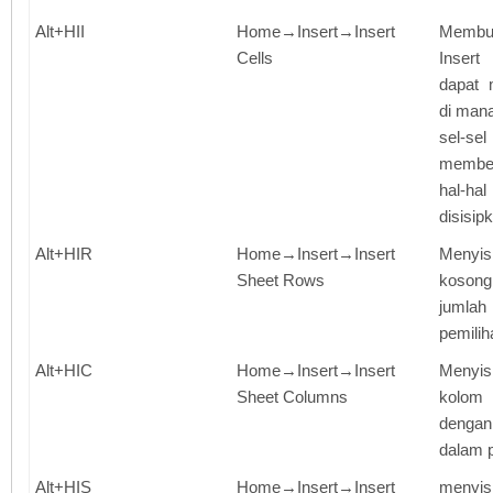
Alt+HII
Home→Insert→Insert
Membu
Cells
Inser
dapat 
di man
sel-se
member
hal-
disisip
Alt+HIR
Home→Insert→Insert
Menyis
Sheet Rows
koson
jumla
pemilih
Alt+HIC
Home→Insert→Insert
Menyi
Sheet Columns
kolom
denga
dalam p
Alt+HIS
Home→Insert→Insert
menyi