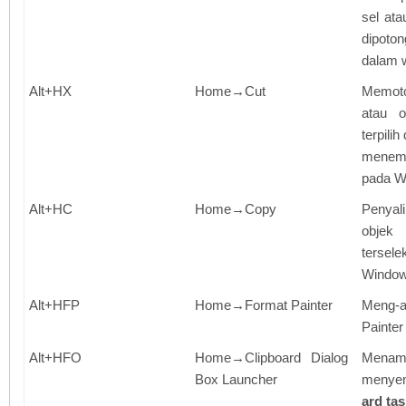
sel ata
dipoto
dalam 
Alt+HX
Home→Cut
Memot
atau o
terpilih
menem
pada W
Alt+HC
Home→Copy
Penyal
objek 
tersel
Windo
Alt+HFP
Home→Format Painter
Meng-
Painter
Alt+HFO
Home→Clipboard Dialog
Mena
Box Launcher
menye
ard ta