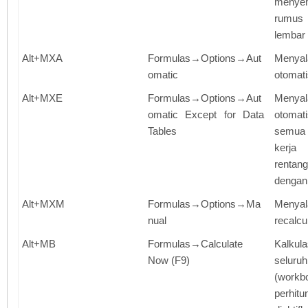
menye
rumus
lembar 
Alt+MXA
Formulas→Options→Aut
Menyal
omatic
otomati
Alt+MXE
Formulas→Options→Aut
Menyal
omatic Except for Data
otomat
Tables
semua 
kerja
rentang
dengan 
Alt+MXM
Formulas→Options→Ma
Meny
nual
recalcu
Alt+MB
Formulas→Calculate
Kalkula
Now (F9)
selur
(wor
perhi