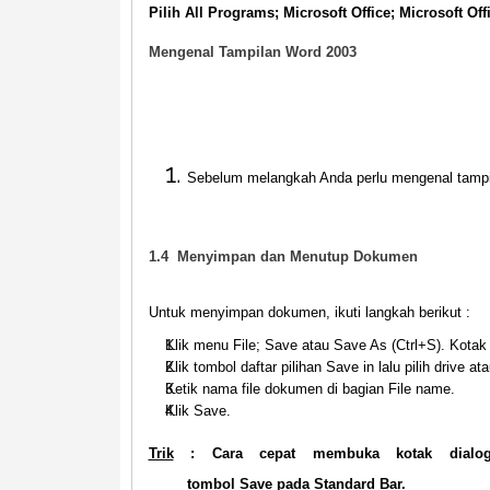
Pilih
All Programs; Microsoft Office; Microsoft Of
Mengenal Tampilan Word 2003
Sebelum melangkah Anda perlu mengenal tampil
1.4
Menyimpan dan Menutup Dokumen
Untuk menyimpan dokumen, ikuti langkah berikut :
Klik menu
File; Save
atau
Save As
(
Ctrl+S
). Kotak
Klik tombol daftar pilihan
Save in
lalu pilih drive a
Ketik nama file dokumen di bagian
File name
.
Klik
Save
.
Trik
: Cara cepat membuka kotak dialog
tombol
Save
pada Standard Bar.