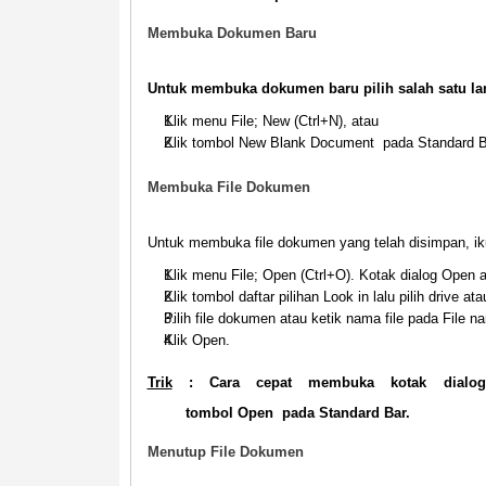
Membuka Dokumen Baru
Untuk membuka dokumen baru pilih salah satu lan
Klik menu
File; New
(
Ctrl+N
), atau
Klik tombol
New Blank Document
pada Standard B
Membuka File Dokumen
Untuk membuka file dokumen yang telah disimpan, ikut
Klik menu
File; Open
(
Ctrl+O
). Kotak dialog Open a
Klik tombol daftar pilihan
Look in
lalu pilih drive at
Pilih file dokumen atau ketik nama file pada
File n
Klik
Open
.
Trik
: Cara cepat membuka kotak dialog
tombol
Open
pada Standard Bar.
Menutup File Dokumen