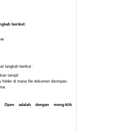
gkah berikut:
ar.
i langkah berikut :
kan tampil.
au folder di mana file dokumen disimpan.
ame
.
 Open adalah dengan meng-klik