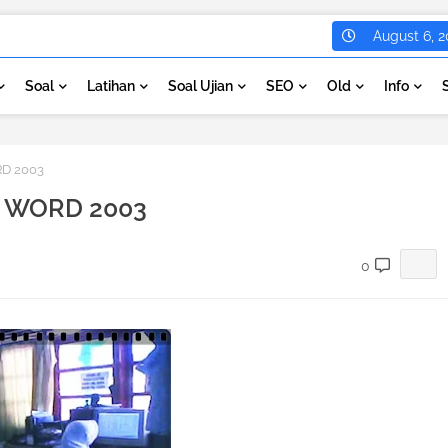
August 6, 2
Soal
Latihan
Soal Ujian
SEO
Old
Info
D 2003
 WORD 2003
0