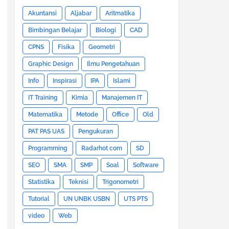
Akuntansi
Aljabar
Aritmatika
Bimbingan Belajar
Biologi
CAD
CPNS
Fisika
Geometri
Graphic Design
Ilmu Pengetahuan
Info
Inspirasi
IPA
Islami
IT Training
Kimia
Manajemen IT
Matematika
Metode
Office
Old
PAT PAS UAS
Pengukuran
Programming
Radarhot com
SD
SEO
SMA
SMP
Soal
Software
Statistika
Teknisi
Trigonometri
Tutorial
UN UNBK USBN
UTS PTS
video
Web