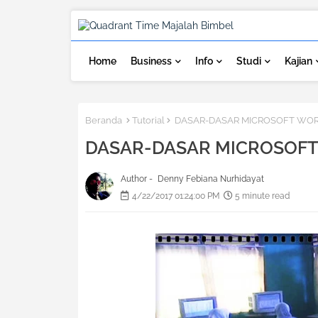
Home
Business
Info
Studi
Kajian
Beranda
Tutorial
DASAR-DASAR MICROSOFT WOR
DASAR-DASAR MICROSOFT
Author -
Denny Febiana Nurhidayat
4/22/2017 01:24:00 PM
5 minute read