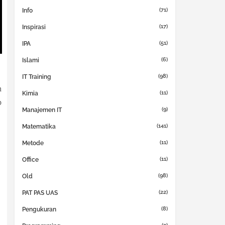
(71)
Info
(17)
Inspirasi
(51)
IPA
(6)
Islami
(98)
IT Training
n
(11)
Kimia
p
(9)
Manajemen IT
(141)
Matematika
(11)
Metode
(11)
Office
(98)
Old
(22)
PAT PAS UAS
(8)
Pengukuran