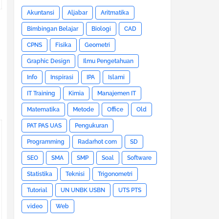
Akuntansi
Aljabar
Aritmatika
Bimbingan Belajar
Biologi
CAD
CPNS
Fisika
Geometri
Graphic Design
Ilmu Pengetahuan
Info
Inspirasi
IPA
Islami
IT Training
Kimia
Manajemen IT
Matematika
Metode
Office
Old
PAT PAS UAS
Pengukuran
Programming
Radarhot com
SD
SEO
SMA
SMP
Soal
Software
Statistika
Teknisi
Trigonometri
Tutorial
UN UNBK USBN
UTS PTS
video
Web