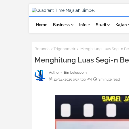
Home
Business
Info
Studi
Kajian
Beranda
Trigonometri
Menghitung Luas Segi-n Be
Menghitung Luas Segi-n Be
Author -
Bimbeles.com
12/24/2025 05:53:00 PM
3 minute read