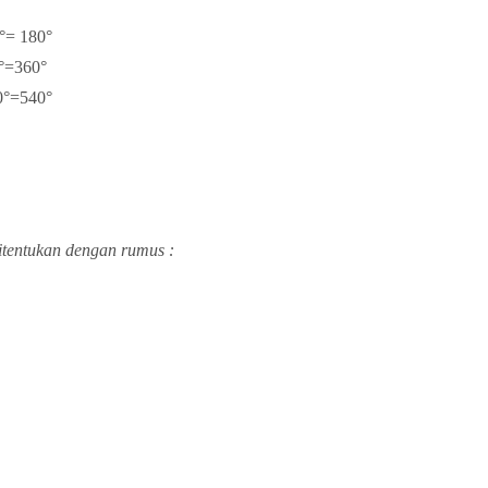
0°=
180°
0°=36
0°
0°=54
0°
ditentukan dengan rumus :