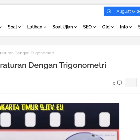
August 6, 2
Soal
Latihan
Soal Ujian
SEO
Old
Info
raturan Dengan Trigonometri
raturan Dengan Trigonometri
0