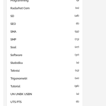
(9)
Programming
(11)
Radarhot Com
(48)
SD
(6)
SEO
(55)
SMA
(73)
SMP
(27)
Soal
(37)
Software
(4)
Statistika
(13)
Teknisi
(10)
Trigonometri
(96)
Tutorial
(4)
UN UNBK USBN
(6)
UTS PTS