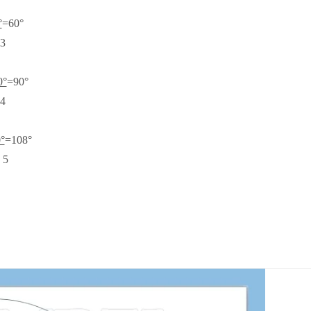
°
=6
0°
3
0°
=9
0°
4
0°
=108
°
5