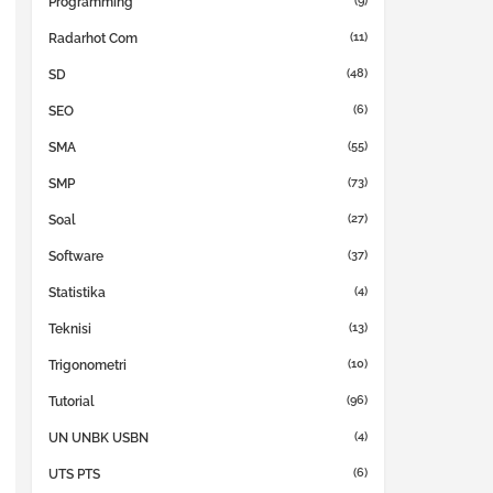
(9)
Programming
(11)
Radarhot Com
(48)
SD
(6)
SEO
(55)
SMA
(73)
SMP
(27)
Soal
(37)
Software
(4)
Statistika
(13)
Teknisi
(10)
Trigonometri
(96)
Tutorial
(4)
UN UNBK USBN
(6)
UTS PTS