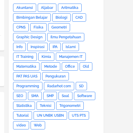
Akuntansi
Aljabar
Aritmatika
Bimbingan Belajar
Biologi
CAD
CPNS
Fisika
Geometri
Graphic Design
Ilmu Pengetahuan
Info
Inspirasi
IPA
Islami
IT Training
Kimia
Manajemen IT
Matematika
Metode
Office
Old
PAT PAS UAS
Pengukuran
Programming
Radarhot com
SD
SEO
SMA
SMP
Soal
Software
Statistika
Teknisi
Trigonometri
Tutorial
UN UNBK USBN
UTS PTS
video
Web