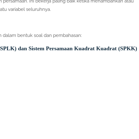
 persamaan. Ini bekerja paling baik ketika menambahkan atau
u variabel seluruhnya.
an dalam bentuk soal dan pembahasan:
 (SPLK) dan Sistem Persamaan Kuadrat Kuadrat (SPKK)