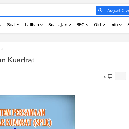
August 6, 2
Soal
Latihan
Soal Ujian
SEO
Old
Info
at
an Kuadrat
0