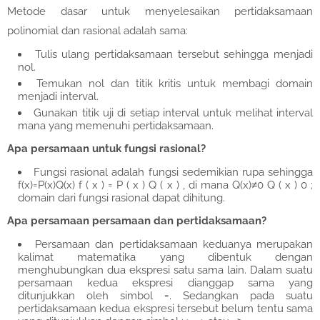
Metode dasar untuk menyelesaikan pertidaksamaan
polinomial dan rasional adalah sama:
Tulis ulang pertidaksamaan tersebut sehingga menjadi
nol.
Temukan nol dan titik kritis untuk membagi domain
menjadi interval.
Gunakan titik uji di setiap interval untuk melihat interval
mana yang memenuhi pertidaksamaan.
Apa persamaan untuk fungsi rasional?
Fungsi rasional adalah fungsi sedemikian rupa sehingga
f(x)=P(x)Q(x) f ( x ) = P ( x ) Q ( x ) , di mana Q(x)≠0 Q ( x ) 0 ;
domain dari fungsi rasional dapat dihitung.
Apa persamaan persamaan dan pertidaksamaan?
Persamaan dan pertidaksamaan keduanya merupakan
kalimat matematika yang dibentuk dengan
menghubungkan dua ekspresi satu sama lain. Dalam suatu
persamaan kedua ekspresi dianggap sama yang
ditunjukkan oleh simbol =. Sedangkan pada suatu
pertidaksamaan kedua ekspresi tersebut belum tentu sama