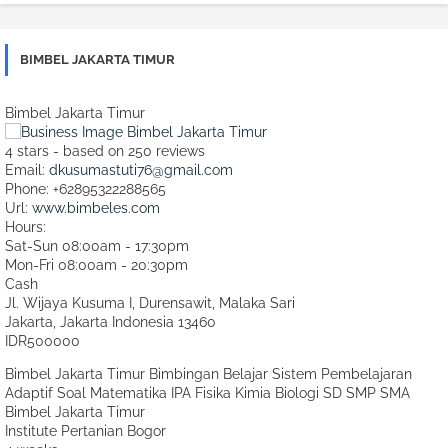
BIMBEL JAKARTA TIMUR
Bimbel Jakarta Timur
4
stars - based on
250
reviews
Email:
dkusumastuti76@gmail.com
Phone:
+62895322288565
Url:
www.bimbeles.com
Hours:
Sat-Sun 08:00am - 17:30pm
Mon-Fri 08:00am - 20:30pm
Cash
Jl. Wijaya Kusuma I, Durensawit, Malaka Sari
Jakarta
,
Jakarta Indonesia
13460
IDR500000
Bimbel Jakarta Timur Bimbingan Belajar Sistem Pembelajaran
Adaptif Soal Matematika IPA Fisika Kimia Biologi SD SMP SMA
Bimbel Jakarta Timur
Institute Pertanian Bogor