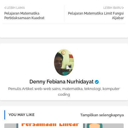
Twi
Wh
LEBIH LAMA
LEBIH BARU
Pelajaran Matematika
Pelajaran Matematika Limit Fungsi
tter
atsa
Pertidaksamaan Kuadrat
Aljabar
pp
Denny Febiana Nurhidayat
Penulis Artikel web-web sains, matematika, teknologi, komputer
coding
YOU MAY LIKE
Tampilkan selengkapnya