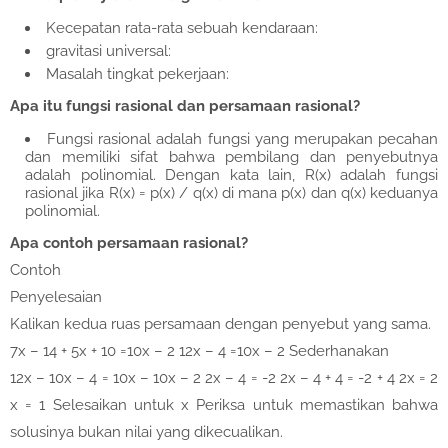
Kecepatan rata-rata sebuah kendaraan:
gravitasi universal:
Masalah tingkat pekerjaan:
Apa itu fungsi rasional dan persamaan rasional?
Fungsi rasional adalah fungsi yang merupakan pecahan
dan memiliki sifat bahwa pembilang dan penyebutnya
adalah polinomial. Dengan kata lain, R(x) adalah fungsi
rasional jika R(x) = p(x) / q(x) di mana p(x) dan q(x) keduanya
polinomial.
Apa contoh persamaan rasional?
Contoh
Penyelesaian
Kalikan kedua ruas persamaan dengan penyebut yang sama.
7x – 14 + 5x + 10 =10x – 2 12x – 4 =10x – 2 Sederhanakan
12x – 10x – 4 = 10x – 10x – 2 2x – 4 = -2 2x – 4 + 4 = -2 + 4 2x = 2
x = 1 Selesaikan untuk x Periksa untuk memastikan bahwa
solusinya bukan nilai yang dikecualikan.