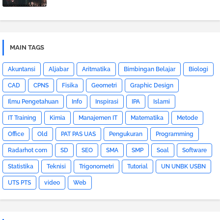
MAIN TAGS
Akuntansi
Aljabar
Aritmatika
Bimbingan Belajar
Biologi
CAD
CPNS
Fisika
Geometri
Graphic Design
Ilmu Pengetahuan
Info
Inspirasi
IPA
Islami
IT Training
Kimia
Manajemen IT
Matematika
Metode
Office
Old
PAT PAS UAS
Pengukuran
Programming
Radarhot com
SD
SEO
SMA
SMP
Soal
Software
Statistika
Teknisi
Trigonometri
Tutorial
UN UNBK USBN
UTS PTS
video
Web