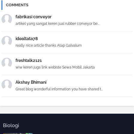
COMMENTS
fabrikasi conveyor
artikel yang sangat keren jual rubber conveyor be...
idealtata78
really nice article thanks Atap Galvalum
freshtalk2121
wiw keren juga link webiste Sewa Mobil Jakarta
Akshay Bhimani
Great blog wonderful information you have shared t...
Biologi