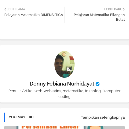
Twi
Wh
LEBIH LAMA
LEBIH BARU
Pelajaran Matematika DIMENSI TIGA
Pelajaran Matematika Bilangan
tter
atsa
Bulat
pp
Denny Febiana Nurhidayat
Penulis Artikel web-web sains, matematika, teknologi, komputer
coding
YOU MAY LIKE
Tampilkan selengkapnya