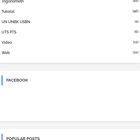
(10)
Trigonometri
(96)
Tutorial
(4)
UN UNBK USBN
(6)
UTS PTS
(12)
Video
(10)
Web
FACEBOOK
POPULAR POSTS