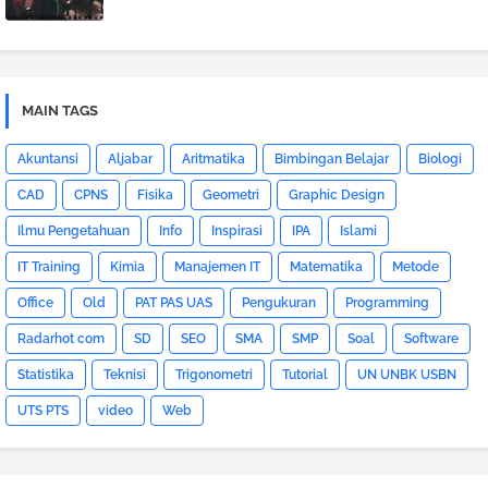
MAIN TAGS
Akuntansi
Aljabar
Aritmatika
Bimbingan Belajar
Biologi
CAD
CPNS
Fisika
Geometri
Graphic Design
Ilmu Pengetahuan
Info
Inspirasi
IPA
Islami
IT Training
Kimia
Manajemen IT
Matematika
Metode
Office
Old
PAT PAS UAS
Pengukuran
Programming
Radarhot com
SD
SEO
SMA
SMP
Soal
Software
Statistika
Teknisi
Trigonometri
Tutorial
UN UNBK USBN
UTS PTS
video
Web