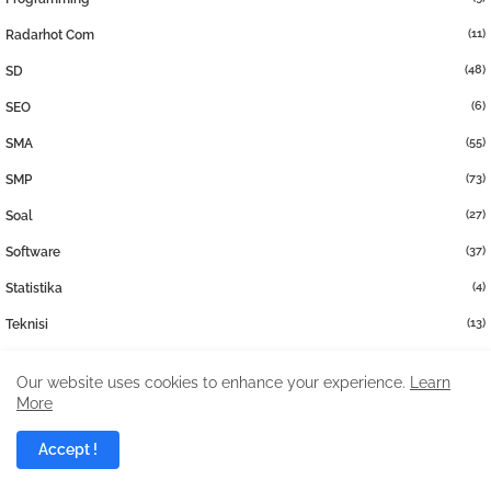
(11)
Radarhot Com
(48)
SD
(6)
SEO
(55)
SMA
(73)
SMP
(27)
Soal
(37)
Software
(4)
Statistika
(13)
Teknisi
(10)
Trigonometri
Our website uses cookies to enhance your experience.
Learn
(96)
Tutorial
More
(4)
UN UNBK USBN
Accept !
(6)
UTS PTS