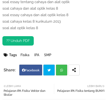
soal essay tentang cahaya dan alat optik
soal cahaya dan alat optik kelas 8
soal essay cahaya dan alat optik kelas 8
soal cahaya kelas 8 kurikulum 2013
soal alat optik kelas 8
?? Unduh PDF
Tags
Fisika
IPA
SMP
Facebook
Twi
Wh
LEBIH LAMA
LEBIH BARU
Pelajaran IPA Fisika Vektor dan
Pelajaran IPA Fisika tentang BUNYI
tter
atsa
Skalar
pp