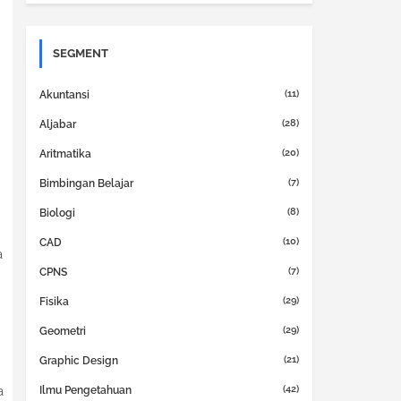
SEGMENT
(11)
Akuntansi
(28)
Aljabar
(20)
Aritmatika
(7)
Bimbingan Belajar
(8)
Biologi
(10)
CAD
a
(7)
CPNS
(29)
Fisika
(29)
Geometri
(21)
Graphic Design
(42)
a
Ilmu Pengetahuan