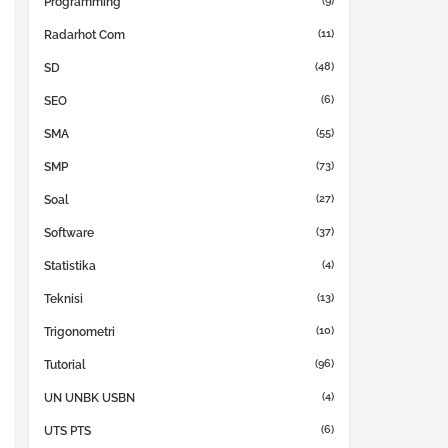
(9)
Programming
(11)
Radarhot Com
(48)
SD
(6)
SEO
(55)
SMA
(73)
SMP
(27)
Soal
(37)
Software
(4)
Statistika
(13)
Teknisi
(10)
Trigonometri
(96)
Tutorial
(4)
UN UNBK USBN
(6)
UTS PTS