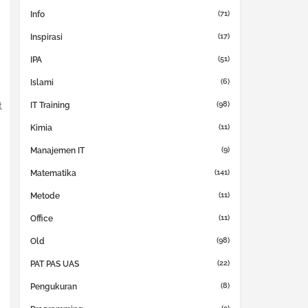
(71)
Info
(17)
Inspirasi
(51)
IPA
(6)
Islami
(98)
t
IT Training
(11)
Kimia
(9)
Manajemen IT
(141)
Matematika
(11)
Metode
(11)
Office
(98)
Old
(22)
PAT PAS UAS
(8)
Pengukuran