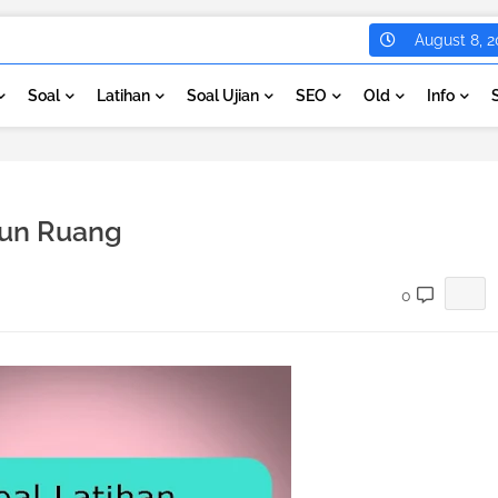
August 8, 2
Soal
Latihan
Soal Ujian
SEO
Old
Info
gun Ruang
0