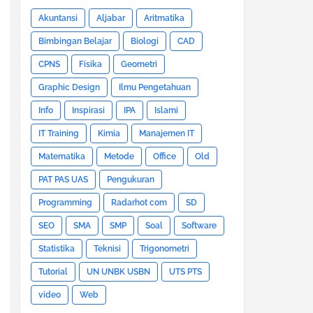
Akuntansi
Aljabar
Aritmatika
Bimbingan Belajar
Biologi
CAD
CPNS
Fisika
Geometri
Graphic Design
Ilmu Pengetahuan
Info
Inspirasi
IPA
Islami
IT Training
Kimia
Manajemen IT
Matematika
Metode
Office
Old
PAT PAS UAS
Pengukuran
Programming
Radarhot com
SD
SEO
SMA
SMP
Soal
Software
Statistika
Teknisi
Trigonometri
Tutorial
UN UNBK USBN
UTS PTS
video
Web