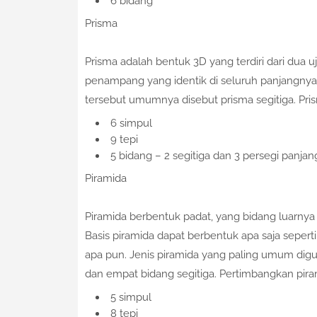
6 bidang
Prisma
Prisma adalah bentuk 3D yang terdiri dari dua u
penampang yang identik di seluruh panjangny
tersebut umumnya disebut prisma segitiga. Pris
6 simpul
9 tepi
5 bidang – 2 segitiga dan 3 persegi panjan
Piramida
Piramida berbentuk padat, yang bidang luarnya 
Basis piramida dapat berbentuk apa saja seperti
apa pun. Jenis piramida yang paling umum digun
dan empat bidang segitiga. Pertimbangkan piram
5 simpul
8 tepi