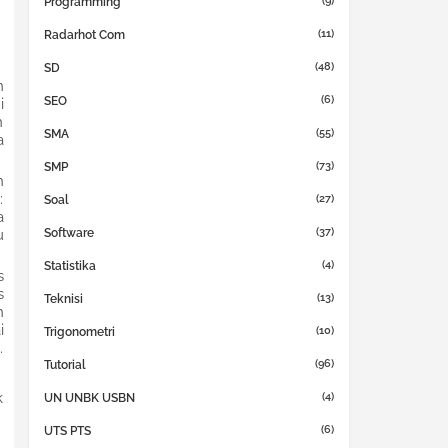
(9)
Programming
(11)
Radarhot Com
(48)
SD
n
(6)
SEO
i
n
(55)
SMA
a
(73)
SMP
n
:
(27)
Soal
a
(37)
Software
u
(4)
Statistika
s
s
(13)
Teknisi
h
i
(10)
Trigonometri
.
(96)
Tutorial
k
(4)
UN UNBK USBN
(6)
UTS PTS