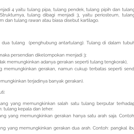
jadi 4 yaitu tulang pipa, tulang pendek, tulang pipih dan tulan
Strukturnya, tulang dibagi menjadi 3, yaitu periosteum, tulan
 dan tulang rawan atau biasa disebut kartilago.
 dua tulang (penghubung antartulang). Tulang di dalam tubu
maka persendian dikelompokan menjadi 3:
tidak memungkinkan adanya gerakan seperti tulang tengkorak),
ang memungkinkan gerakan, namun cukup terbatas seperti send
emungkinkan terjadinya banyak gerakan).
ti:
lang yang memungkinkan salah satu tulang berputar terhada
: tulang kepala dan leher.
lang yang memungkinkan gerakan hanya satu arah saja. Contoh
ang yang memungkinkan gerakan dua arah. Contoh: pangkal ib