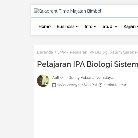
Home
Business
Info
Studi
Kajian
Beranda
SMP
Pelajaran IPA Biologi Sistem Gerak 
Pelajaran IPA Biologi Sist
Author -
Denny Febiana Nurhidayat
12/24/2025 12:16:00 PM
4 minute read