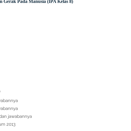
em Gerak Pada Manusia (IPA Kelas 8)
f
awabannya
awabannya
 dan jawabannya
lum 2013