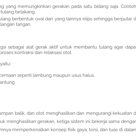
ang yang memungkinkan gerakan pada satu bidang saja. Contoh
tulang belakang.
ulang berbentuk oval dan yang lainnya elips sehingga berputar d
elangan tangan.
gsi sebagai alat gerak aktif untuk membantu tulang agar dapa
roses kontraksi dan relaksasi otot.
aitu:
ncernaan seperti lambung maupun usus halus.
jantung
umpan balik, dan otot menghasilkan dan mengurangi kekuatan d
tuk menghasilkan gerakan, ketiga sistem ini bekerja sama denga
mnya memperkenalkan konsep fisik gaya, torsi, dan tuas di dala