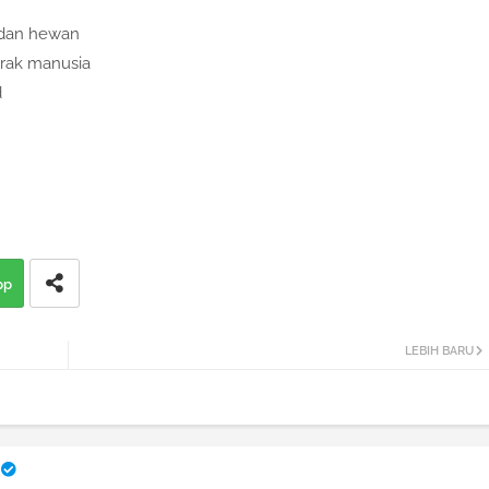
a dan hewan
erak manusia
d
pp
LEBIH BARU