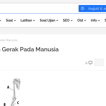
August 6, 2
Soal
Latihan
Soal Ujian
SEO
Old
Info
Pada Manusia
em Gerak Pada Manusia
0