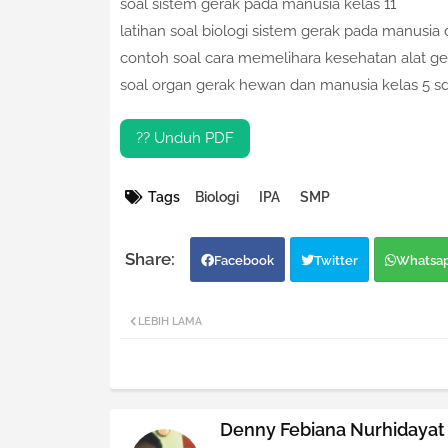
soal sistem gerak pada manusia kelas 11
latihan soal biologi sistem gerak pada manusi
contoh soal cara memelihara kesehatan alat g
soal organ gerak hewan dan manusia kelas 5 s
?? Unduh PDF
Tags
Biologi
IPA
SMP
Facebook
Twitter
Whatsa
LEBIH LAMA
Denny Febiana Nurhidayat