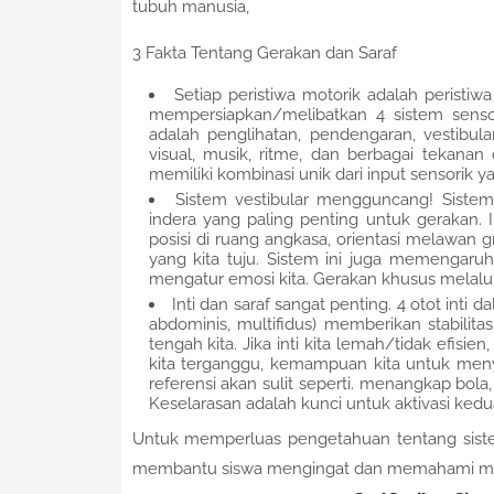
tubuh manusia,
3 Fakta Tentang Gerakan dan Saraf
Setiap peristiwa motorik adalah peristi
mempersiapkan/melibatkan 4 sistem senso
adalah penglihatan, pendengaran, vestibul
visual, musik, ritme, dan berbagai tekana
memiliki kombinasi unik dari input sensorik ya
Sistem vestibular mengguncang! Sistem
indera yang paling penting untuk gerakan. 
posisi di ruang angkasa, orientasi melawan 
yang kita tuju. Sistem ini juga memengaru
mengatur emosi kita. Gerakan khusus melalui
Inti dan saraf sangat penting. 4 otot inti 
abdominis, multifidus) memberikan stabilita
tengah kita. Jika inti kita lemah/tidak efisi
kita terganggu, kemampuan kita untuk meny
referensi akan sulit seperti. menangkap bo
Keselarasan adalah kunci untuk aktivasi kedua o
Untuk memperluas pengetahuan tentang sistem
membantu siswa mengingat dan memahami mat