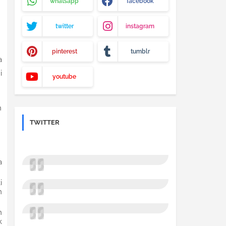
whatsapp
facebook
twitter
instagram
pinterest
tumblr
a
i
youtube
n
TWITTER
a
i
n
n
k