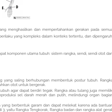
h yang menghasilkan dan mempertahankan gerakan pada semu
perilaku yang kompleks dalam konteks tertentu, dan dipengaruh
empat komponen utama tubuh: sistem rangka, sendi, sendi otot da
ng yang saling berhubungan membentuk postur tubuh. Rangk
hkan otot untuk bergerak.
buh agar dapat berdiri tegak. Rangka atau tulang juga memilik
mproduksi sel darah merah dan putih, melindungi organ bagia
m yang berbentuk garam dan dapat melekat karena ada bantua
 3, yaitu Rangka Tengkorak, Rangka badan dan rangka alat gera