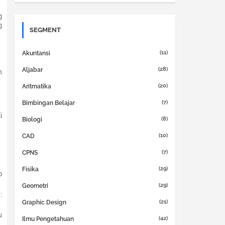
g
g
SEGMENT
(11)
Akuntansi
(28)
Aljabar
h
(20)
Aritmatika
(7)
Bimbingan Belajar
i
(8)
Biologi
(10)
CAD
(7)
CPNS
(29)
Fisika
p
(29)
Geometri
:
(21)
Graphic Design
u
(42)
Ilmu Pengetahuan