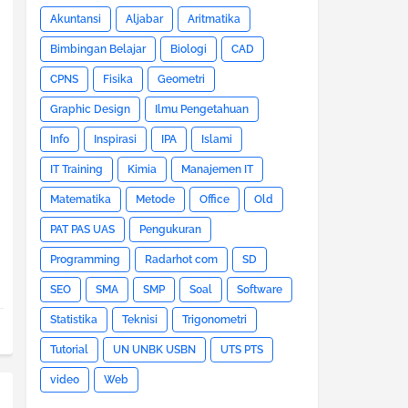
Akuntansi
Aljabar
Aritmatika
Bimbingan Belajar
Biologi
CAD
CPNS
Fisika
Geometri
Graphic Design
Ilmu Pengetahuan
Info
Inspirasi
IPA
Islami
IT Training
Kimia
Manajemen IT
Matematika
Metode
Office
Old
PAT PAS UAS
Pengukuran
Programming
Radarhot com
SD
SEO
SMA
SMP
Soal
Software
Statistika
Teknisi
Trigonometri
Tutorial
UN UNBK USBN
UTS PTS
video
Web