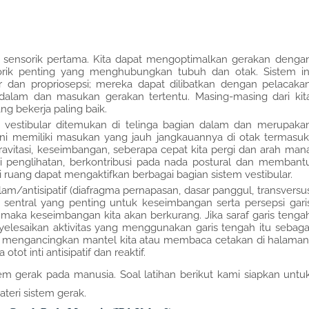
wa sensorik pertama. Kita dapat mengoptimalkan gerakan denga
rik penting yang menghubungkan tubuh dan otak. Sistem in
ar dan propriosepsi; mereka dapat dilibatkan dengan pelacaka
n dalam dan masukan gerakan tertentu. Masing-masing dari kit
ng bekerja paling baik.
 vestibular ditemukan di telinga bagian dalam dan merupaka
Ini memiliki masukan yang jauh jangkauannya di otak termasuk
gravitasi, keseimbangan, seberapa cepat kita pergi dan arah man
hi penglihatan, berkontribusi pada nada postural dan membant
 ruang dapat mengaktifkan berbagai bagian sistem vestibular.
dalam/antisipatif (diafragma pernapasan, dasar panggul, transversu
s sentral yang penting untuk keseimbangan serta persepsi gari
en, maka keseimbangan kita akan berkurang. Jika saraf garis tenga
elesaikan aktivitas yang menggunakan garis tengah itu sebaga
la, mengancingkan mantel kita atau membaca cetakan di halaman
tot inti antisipatif dan reaktif.
 gerak pada manusia. Soal latihan berikut kami siapkan untu
eri sistem gerak.