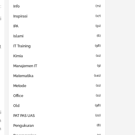
:
(71)
Info
(17)
Inspirasi
i
(51)
IPA
(6)
Islami
(98)
IT Training
t
(11)
Kimia
(9)
Manajemen IT
(141)
Matematika
(11)
Metode
(11)
Office
(98)
Old
i
(22)
PAT PAS UAS
n
(8)
Pengukuran
m