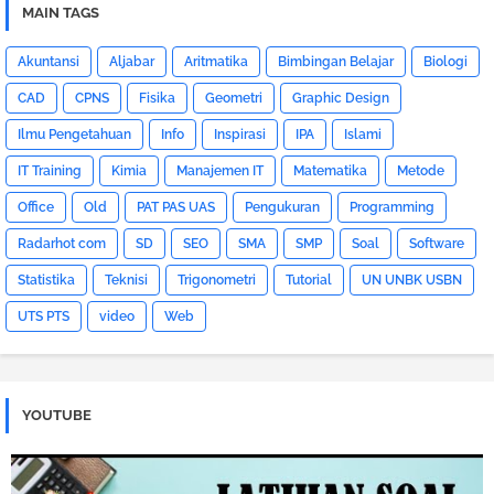
MAIN TAGS
Akuntansi
Aljabar
Aritmatika
Bimbingan Belajar
Biologi
CAD
CPNS
Fisika
Geometri
Graphic Design
Ilmu Pengetahuan
Info
Inspirasi
IPA
Islami
IT Training
Kimia
Manajemen IT
Matematika
Metode
Office
Old
PAT PAS UAS
Pengukuran
Programming
Radarhot com
SD
SEO
SMA
SMP
Soal
Software
Statistika
Teknisi
Trigonometri
Tutorial
UN UNBK USBN
UTS PTS
video
Web
YOUTUBE