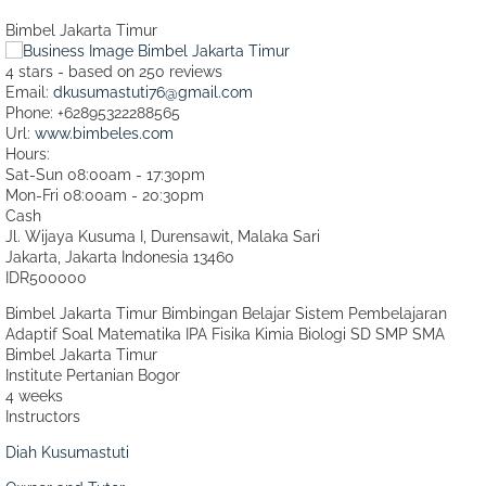
Bimbel Jakarta Timur
4
stars - based on
250
reviews
Email:
dkusumastuti76@gmail.com
Phone:
+62895322288565
Url:
www.bimbeles.com
Hours:
Sat-Sun 08:00am - 17:30pm
Mon-Fri 08:00am - 20:30pm
Cash
Jl. Wijaya Kusuma I, Durensawit, Malaka Sari
Jakarta
,
Jakarta Indonesia
13460
IDR500000
Bimbel Jakarta Timur Bimbingan Belajar Sistem Pembelajaran
Adaptif Soal Matematika IPA Fisika Kimia Biologi SD SMP SMA
Bimbel Jakarta Timur
Institute Pertanian Bogor
4 weeks
Instructors
Diah Kusumastuti