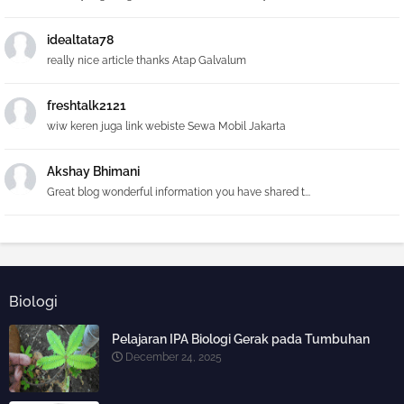
idealtata78
really nice article thanks Atap Galvalum
freshtalk2121
wiw keren juga link webiste Sewa Mobil Jakarta
Akshay Bhimani
Great blog wonderful information you have shared t...
Biologi
Pelajaran IPA Biologi Gerak pada Tumbuhan
December 24, 2025