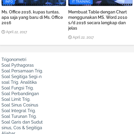
INFO
IT TRAINING
Ms. Office 2016, kupas tuntas,
Membuat Table dengan Chart
apa saja yang baru di Ms. Office
menggunakan MS. Word 2010
2016
s/d 2016 secara lengkap dan
jelas
April 22, 2017
April 22, 2017
Trigonometri
Soal Pythagoras
Soal Persamaan Trig.
Soal Segitiga Segi-n
soal Trig. Analitika
Soal Fungsi Trig.
Soal Perbandingan
Soal Limit Trig.
Soal Sinus Cosinus
Soal Integral Trig.
Soal Turunan Trig.
Soal Garis dan Sudut
sinus, Cos & Segitiga
Aljabar