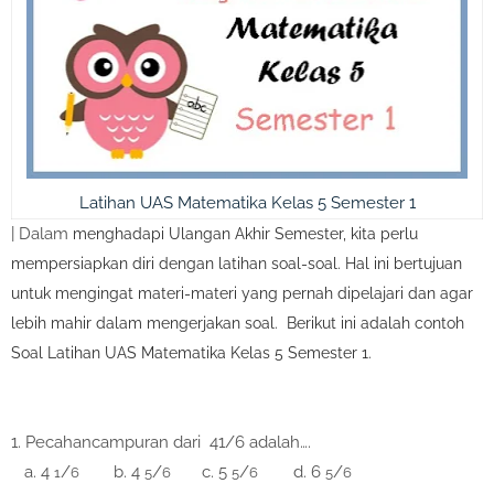
Latihan UAS Matematika Kelas 5 Semester 1
| Dalam
menghadapi Ulangan Akhir Semester, kita perlu
mempersiapkan diri dengan latihan soal-soal. Hal ini bertujuan
untuk mengingat materi-materi yang pernah dipelajari dan agar
lebih mahir dalam mengerjakan soal. Berikut ini adalah contoh
Soal Latihan UAS Matematika Kelas 5 Semester 1.
1. Pecahancampuran dari 41/6 adalah….
a. 4
/
b. 4
/
c. 5
/
d. 6
/
1
6
5
6
5
6
5
6