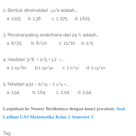
2. Bentuk desimaldari
/
adalah….
13
8
a. 1,125 b. 1,38 c. 1, 575 d. 1,625
3. Pecahanpaling sederhana dari 24 % adalah…
a. 6/25 b. 8/20 c. 13/10 d. 2/5
4. Hasildari 3/8 + 2/5 + 1,2 =…..
a. 1
/
b.1
/
c. 1
/
d. 1
/
29
80
39
40
7
10
13
20
5. Nilaidari 4,51 –
/
– 1
/
=….
8
25
1
4
a. 1,94 b. 1,64 c. 2,04 d. 2,94
Lanjutkan ke Nomer Berikutnya dengan kunci jawaban:
Soal
Latihan UAS Matematika Kelas 5 Semester 1
Tag: