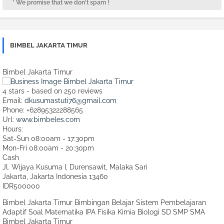
* We promise that we don't spam !
BIMBEL JAKARTA TIMUR
Bimbel Jakarta Timur
4
stars - based on
250
reviews
Email:
dkusumastuti76@gmail.com
Phone:
+62895322288565
Url:
www.bimbeles.com
Hours:
Sat-Sun 08:00am - 17:30pm
Mon-Fri 08:00am - 20:30pm
Cash
Jl. Wijaya Kusuma I, Durensawit, Malaka Sari
Jakarta
,
Jakarta Indonesia
13460
IDR500000
Bimbel Jakarta Timur Bimbingan Belajar Sistem Pembelajaran
Adaptif Soal Matematika IPA Fisika Kimia Biologi SD SMP SMA
Bimbel Jakarta Timur