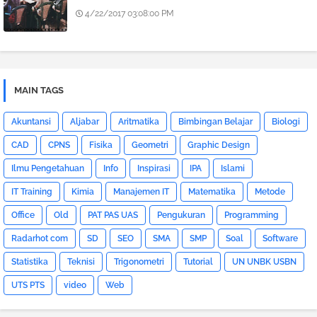
4/22/2017 03:08:00 PM
MAIN TAGS
Akuntansi
Aljabar
Aritmatika
Bimbingan Belajar
Biologi
CAD
CPNS
Fisika
Geometri
Graphic Design
Ilmu Pengetahuan
Info
Inspirasi
IPA
Islami
IT Training
Kimia
Manajemen IT
Matematika
Metode
Office
Old
PAT PAS UAS
Pengukuran
Programming
Radarhot com
SD
SEO
SMA
SMP
Soal
Software
Statistika
Teknisi
Trigonometri
Tutorial
UN UNBK USBN
UTS PTS
video
Web