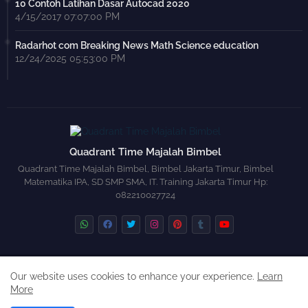
10 Contoh Latihan Dasar Autocad 2020
4/15/2017 07:07:00 PM
Radarhot com Breaking News Math Science education
12/24/2025 05:53:00 PM
Quadrant Time Majalah Bimbel
Quadrant Time Majalah Bimbel, Bimbel Jakarta Timur, Bimbel
Matematika IPA, SD SMP SMA, IT. Training Jakarta Timur Hp:
082210027724
Aljabar
Aritmatika
Geometri
Trigonometri
Our website uses cookies to enhance your experience.
Learn
More
Design by -
Blogger Templates
| Distributed by
Free Blogger