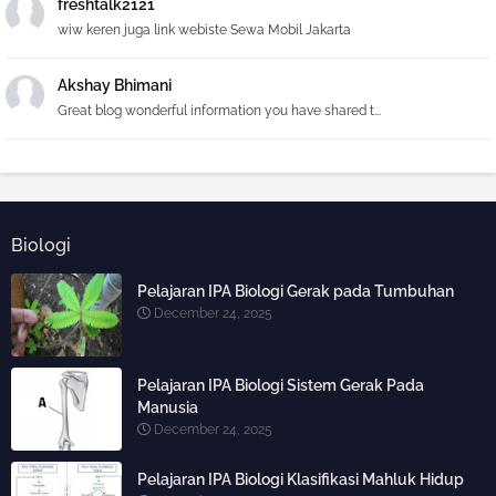
freshtalk2121
wiw keren juga link webiste Sewa Mobil Jakarta
Akshay Bhimani
Great blog wonderful information you have shared t...
Biologi
Pelajaran IPA Biologi Gerak pada Tumbuhan
December 24, 2025
Pelajaran IPA Biologi Sistem Gerak Pada
Manusia
December 24, 2025
Pelajaran IPA Biologi Klasifikasi Mahluk Hidup