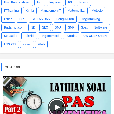
Ilmu Pengetahuan
Info
Inspirasi
IPA
Islami
IT Training
Kimia
Manajemen IT
Matematika
Metode
Office
Old
PAT PAS UAS
Pengukuran
Programming
Radarhot com
SD
SEO
SMA
SMP
Soal
Software
Statistika
Teknisi
Trigonometri
Tutorial
UN UNBK USBN
UTS PTS
video
Web
YOUTUBE