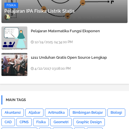
FISIKA
Pelajaran IPA Fisika Listrik Statis
Denny Febiana Nurhidayat
12/24/2025 12:08:00 PM
Pelajaran Matematika Fungsi Eksponen
12/24/2025 04:34:00 PM
1211 Unduhan Gratis Open Source Lengkap
4/22/2017 03:08:00 PM
MAIN TAGS
Akuntansi
Aljabar
Aritmatika
Bimbingan Belajar
Biologi
CAD
CPNS
Fisika
Geometri
Graphic Design