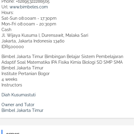
Phone:
+62895322288565
Url:
www.bimbeles.com
Hours:
Sat-Sun 08:00am - 17:30pm
Mon-Fri 08:00am - 20:30pm
Cash
Jl. Wijaya Kusuma I, Durensawit, Malaka Sari
Jakarta
,
Jakarta Indonesia
13460
IDR500000
Bimbel Jakarta Timur Bimbingan Belajar Sistem Pembelajaran
Adaptif Soal Matematika IPA Fisika Kimia Biologi SD SMP SMA
Bimbel Jakarta Timur
Institute Pertanian Bogor
4 weeks
Instructors
Diah Kusumastuti
Owner and Tutor
Bimbel Jakarta Timur