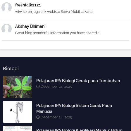
freshtalk2121
wiw keren juga link webiste Sewa Mobil Jakarta
Akshay Bhimani
Great blog wonderful information you have shared t...
Biologi
Pelajaran IPA Biologi Gerak pada Tumbuhan
December 24, 2025
Pelajaran IPA Biologi Sistem Gerak Pada
Manusia
December 24, 2025
Pelajaran IPA Biologi Klasifikasi Mahluk Hidup