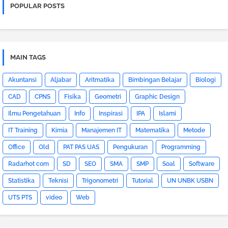
POPULAR POSTS
MAIN TAGS
Akuntansi
Aljabar
Aritmatika
Bimbingan Belajar
Biologi
CAD
CPNS
Fisika
Geometri
Graphic Design
Ilmu Pengetahuan
Info
Inspirasi
IPA
Islami
IT Training
Kimia
Manajemen IT
Matematika
Metode
Office
Old
PAT PAS UAS
Pengukuran
Programming
Radarhot com
SD
SEO
SMA
SMP
Soal
Software
Statistika
Teknisi
Trigonometri
Tutorial
UN UNBK USBN
UTS PTS
video
Web