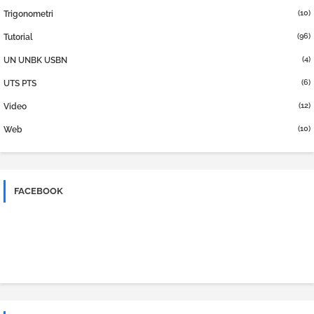
(10)
Trigonometri
(96)
Tutorial
(4)
UN UNBK USBN
(6)
UTS PTS
(12)
Video
(10)
Web
FACEBOOK