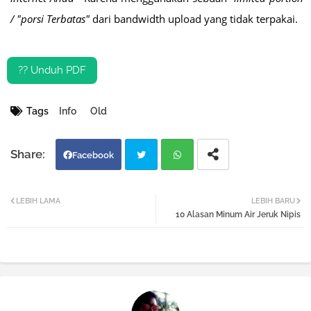
/ "porsi Terbatas"
dari bandwidth upload yang tidak terpakai.
?? Unduh PDF
Tags
Info
Old
Facebook
Twi
Wh
LEBIH LAMA
LEBIH BARU
10 Alasan Minum Air Jeruk Nipis
tter
atsa
pp