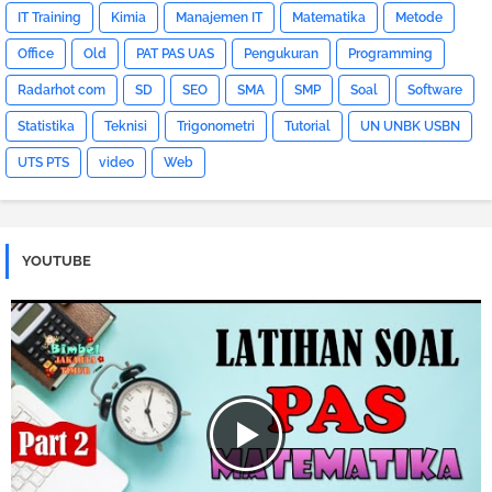
IT Training
Kimia
Manajemen IT
Matematika
Metode
Office
Old
PAT PAS UAS
Pengukuran
Programming
Radarhot com
SD
SEO
SMA
SMP
Soal
Software
Statistika
Teknisi
Trigonometri
Tutorial
UN UNBK USBN
UTS PTS
video
Web
YOUTUBE