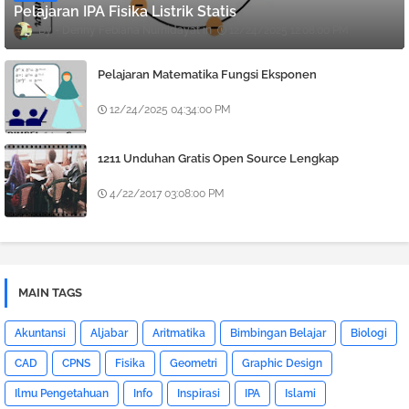
Pelajaran IPA Fisika Listrik Statis
Denny Febiana Nurhidayat
12/24/2025 12:08:00 PM
Pelajaran Matematika Fungsi Eksponen
12/24/2025 04:34:00 PM
1211 Unduhan Gratis Open Source Lengkap
4/22/2017 03:08:00 PM
MAIN TAGS
Akuntansi
Aljabar
Aritmatika
Bimbingan Belajar
Biologi
CAD
CPNS
Fisika
Geometri
Graphic Design
Ilmu Pengetahuan
Info
Inspirasi
IPA
Islami