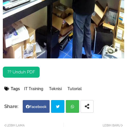
?? Unduh PDF
Tags
IT Training
Teknisi
Tutorial
Facebook
Twi
Wh
LEBIH LAMA
LEBIH BARU