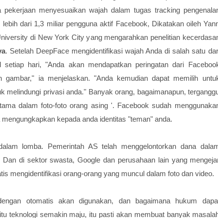
a pekerjaan menyesuaikan wajah dalam tugas tracking pengenala
ebih dari 1,3 miliar pengguna aktif Facebook, Dikatakan oileh Yan
iversity di New York City yang mengarahkan penelitian kecerdasa
ya
. Setelah DeepFace mengidentifikasi wajah Anda di salah satu dar
 setiap hari, "Anda akan mendapatkan peringatan dari Faceboo
gambar," ia menjelaskan. "Anda kemudian dapat memilih untu
 melindungi privasi anda." Banyak orang, bagaimanapun, tergangg
erutama dalam foto-foto orang asing '. Facebook sudah menggunaka
a mengungkapkan kepada anda identitas "teman" anda.
alam lomba. Pemerintah AS telah menggelontorkan dana dala
s. Dan di sektor swasta, Google dan perusahaan lain yang mengeja
is mengidentifikasi orang-orang yang muncul dalam foto dan video.
dengan otomatis akan digunakan, dan bagaimana hukum dapa
itu teknologi semakin maju, itu pasti akan membuat banyak masala