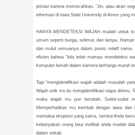
privasi karena memecahkan. "Jin, atau akan seger
informasi di Iowa State University di Ames yang m
HANYA MENDETEKSI WAJAH mudah untuk komput
umum seperti bunga, selimut, dan lampu. Hampir s
dan mulut semuanya dalam posisi relatif sama.
efisien bahwa "kita telah mampu mendeteksi w
komputer lemah dalam kamera berharga murah te
Tapi "mengidentifikasi wajah adalah masalah yang
Wajah unik mu itu mengidentifikasi siapa dirimu. T
maka wajah mu pun berubah. Sudut-sudut mat
Memperhatikan mu kembali dengan tawa dan be
memakai ekspresi yang sama, rambut Anda bervaria
kebanyakan orang bisa melihat anda mudah dala
dalam sekali.