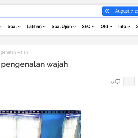
August 7, 2
Soal
Latihan
Soal Ujian
SEO
Old
Info
genalan wajah
 pengenalan wajah
0