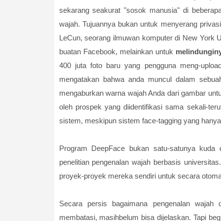
sekarang seakurat "sosok manusia" di beberap
wajah. Tujuannya bukan untuk menyerang privasi l
LeCun, seorang ilmuwan komputer di New York Un
buatan Facebook, melainkan untuk
melindungin
400 juta foto baru yang pengguna meng-upload
mengatakan bahwa anda muncul dalam sebuah 
mengaburkan warna wajah Anda dari gambar untuk
oleh prospek yang diidentifikasi sama sekali-t
sistem, meskipun sistem face-tagging yang hany
Program DeepFace bukan satu-satunya kuda d
penelitian pengenalan wajah berbasis universita
proyek-proyek mereka sendiri untuk secara otomat
Secara persis bagaimana pengenalan wajah 
membatasi, masihbelum bisa dijelaskan. Tapi beg