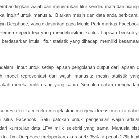
bandingkan wajah dan menemukan fitur sendiri: mata dan hidung
akal intuitif untuk manusia. "Biarkan mesin dan data anda berbicara,
pin DeepFace, yang didasarkan pada Menlo Park markas Facebook
elemen seperti tepi yang mendefinisikan kontur. Lapisan berikutny
rdasarkan intuisi, fitur statistik yang dihadapi memiliki kesamaa
lam: Input untuk setiap lapisan pengolahan output dari lapisan d
ah model representasi dari wajah manusia: mesin statistik yan
kah mereka milik orang yang sama. Semakin dalam menghadap
isi mesin ketika mereka menjelaskan mengenai kreasi mereka dala
di situs Facebook. Satu patokan untuk pengenalan wajah adala
dari kumpulan data LFW milik selebriti yang sama. Manusia bis
ktu. Tim DeepFace melaporkan akurasi 97,35% -a penuh 27% lebi