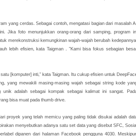
am yang cerdas. Sebagai contoh, mengatasi bagian dari masalah A
i. Jika foto menunjukkan orang-orang dari samping, program in
untuk merekonstruksi kemungkinan wajah-wajah berubah kedepannya
uh lebih efisien, kata Taigman . "Kami bisa fokus sebagian besa
satu [komputer] inti," kata Taigman. Itu cukup efisien untuk DeepFac
ping, yang mewakili masing-masing wajah sebagai string kode yan
g unik adalah sebagai kompak sebagai kalimat ini sangat. Pad
 orang bisa muat pada thumb drive.
ri proyek yang telah memicu yang paling tidak disukai adalah dat
irakan menyebutkan adanya satu set data yang disebut SFC, Sosia
h berlabel dipanen dari halaman Facebook pengguna 4030. Meskipu