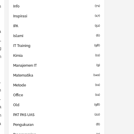
m
(71)
Info
(17)
Inspirasi
(51)
IPA
a
(6)
Islami
,
(98)
IT Training
g
(11)
Kimia
n
(9)
Manajemen IT
(141)
Matematika
.
(11)
Metode
m
(11)
Office
.
(98)
Old
a
(22)
n
PAT PAS UAS
a
(8)
Pengukuran