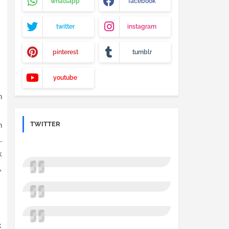
whatsapp
facebook
twitter
instagram
pinterest
tumblr
youtube
n
TWITTER
h
.
k
,
k