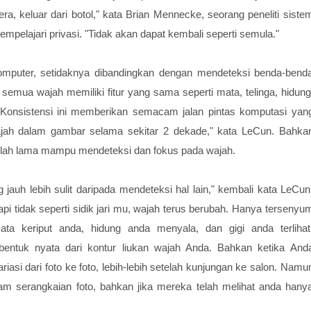
a, keluar dari botol," kata Brian Mennecke, seorang peneliti siste
empelajari privasi. "Tidak akan dapat kembali seperti semula."
er, setidaknya dibandingkan dengan mendeteksi benda-bend
emua wajah memiliki fitur yang sama seperti mata, telinga, hidung
 Konsistensi ini memberikan semacam jalan pintas komputasi yan
ajah dalam gambar selama sekitar 2 dekade," kata LeCun. Bahka
lah lama mampu mendeteksi dan fokus pada wajah.
 jauh lebih sulit daripada mendeteksi hal lain," kembali kata LeCun
api tidak seperti sidik jari mu, wajah terus berubah. Hanya tersenyu
a keriput anda, hidung anda menyala, dan gigi anda terlihat
ntuk nyata dari kontur liukan wajah Anda. Bahkan ketika And
si dari foto ke foto, lebih-lebih setelah kunjungan ke salon. Namu
m serangkaian foto, bahkan jika mereka telah melihat anda hany