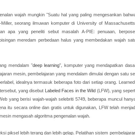
genalan wajah mungkin "Suatu hal yang paling mengesankan bahw
-Miller, seorang ilmuwan komputer di University of Massachusetts
gan apa yang peneliti sebut masalah A-PIE: penuaan, berpose
ebisingan meredam perbedaan halus yang membedakan wajah sat
yang mendalam "
deep learning"
, komputer yang mendapatkan dasa
lajaran mesin, pembelajaran yang mendalam dimulai dengan satu se
berlabel, idealnya termasuk beberapa foto dari setiap orang. Learned
tersebut, yang disebut
Labeled Faces in the Wild
(LFW), yang sepert
 Web yang berisi wajah-wajah selebriti 5749, beberapa muncul hany
rena itu secara online dan gratis untuk digunakan, LFW telah menjad
si mesin mengasah algoritma pengenalan wajah.
ksi piksel lebih terang dan lebih gelap. Pelatihan sistem pembelajara