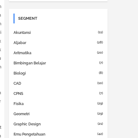
n
n
SEGMENT
n
i
(11)
Akuntansi
k
(28)
Aljabar
k
(20)
Aritmatika
u
(7)
Bimbingan Belajar
n
(8)
Biologi
(10)
CAD
m
(7)
CPNS
r
(29)
Fisika
(29)
Geometri
(21)
Graphic Design
t
(42)
Ilmu Pengetahuan
h