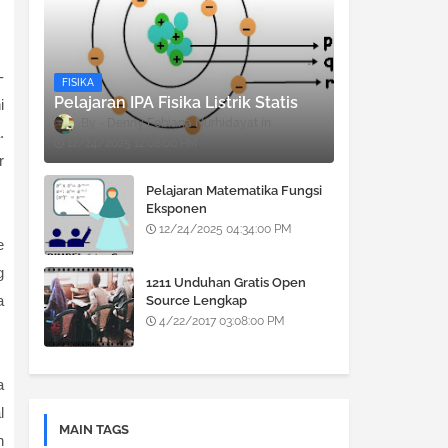
-
FISIKA
Pelajaran IPA Fisika Listrik Statis
i
Denny Febiana Nurhidayat
.
12/24/2025 12:08:00 PM
r
Pelajaran Matematika Fungsi
Eksponen
12/24/2025 04:34:00 PM
e
g
1211 Unduhan Gratis Open
a
Source Lengkap
4/22/2017 03:08:00 PM
a
l
MAIN TAGS
n