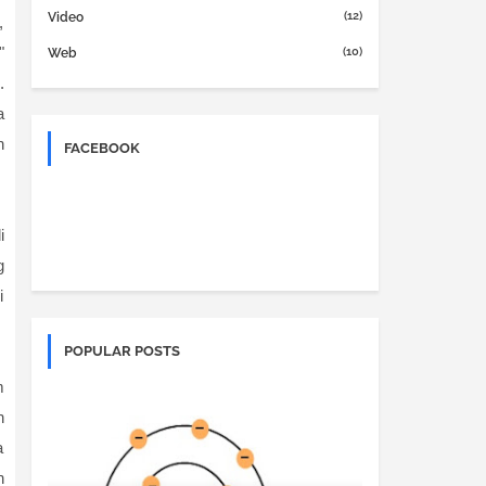
(12)
Video
,
"
(10)
Web
.
a
n
FACEBOOK
i
g
i
POPULAR POSTS
m
h
a
h