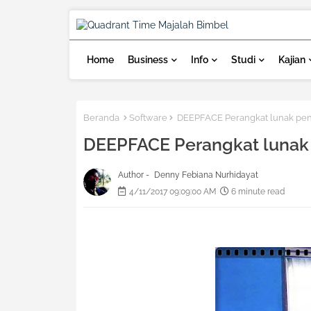
Home
Business
Info
Studi
Kajian
Beranda
Software
DEEPFACE Perangkat lunak pen
DEEPFACE Perangkat lunak
Author -
Denny Febiana Nurhidayat
4/11/2017 09:09:00 AM
6 minute read