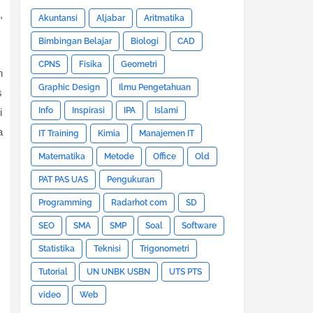
,
Akuntansi
Aljabar
Aritmatika
Bimbingan Belajar
Biologi
CAD
CPNS
Fisika
Geometri
n
Graphic Design
Ilmu Pengetahuan
s
Info
Inspirasi
IPA
Islami
i
a
IT Training
Kimia
Manajemen IT
Matematika
Metode
Office
Old
PAT PAS UAS
Pengukuran
Programming
Radarhot com
SD
SEO
SMA
SMP
Soal
Software
Statistika
Teknisi
Trigonometri
Tutorial
UN UNBK USBN
UTS PTS
video
Web