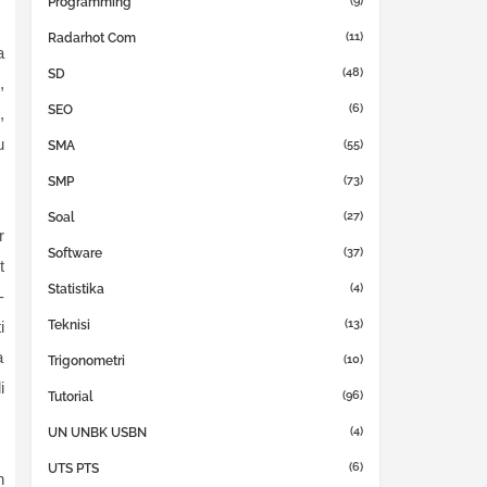
(9)
Programming
(11)
Radarhot Com
a
(48)
SD
,
(6)
SEO
,
u
(55)
SMA
(73)
SMP
(27)
Soal
r
(37)
Software
t
(4)
Statistika
-
(13)
Teknisi
i
a
(10)
Trigonometri
i
(96)
Tutorial
(4)
UN UNBK USBN
(6)
UTS PTS
n