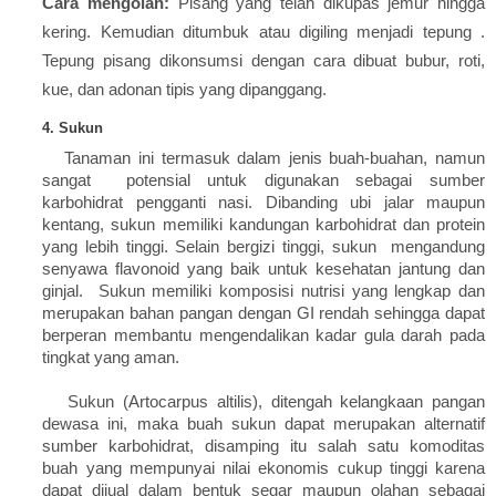
Cara mengolah:
Pisang yang telah dikupas jemur hingga
kering. Kemudian ditumbuk atau digiling menjadi tepung .
Tepung pisang dikonsumsi dengan cara dibuat bubur, roti,
kue, dan adonan tipis yang dipanggang.
4. Sukun
Tanaman ini termasuk dalam jenis buah-buahan, namun
sangat potensial untuk digunakan sebagai sumber
karbohidrat pengganti nasi. Dibanding ubi jalar maupun
kentang, sukun memiliki kandungan karbohidrat dan protein
yang lebih tinggi. Selain bergizi tinggi, sukun mengandung
senyawa flavonoid yang baik untuk kesehatan jantung dan
ginjal. Sukun memiliki komposisi nutrisi yang lengkap dan
merupakan bahan pangan dengan GI rendah sehingga dapat
berperan membantu mengendalikan kadar gula darah pada
tingkat yang aman.
Sukun (Artocarpus altilis), ditengah kelangkaan pangan
dewasa ini, maka buah sukun dapat merupakan alternatif
sumber karbohidrat, disamping itu salah satu komoditas
buah yang mempunyai nilai ekonomis cukup tinggi karena
dapat dijual dalam bentuk segar maupun olahan sebagai