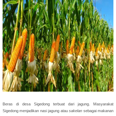
Beras di desa Sigedong terbuat dari jagung. Masyarakat
Sigedong menjadikan nasi jagung atau
sakelan
sebagai makanan