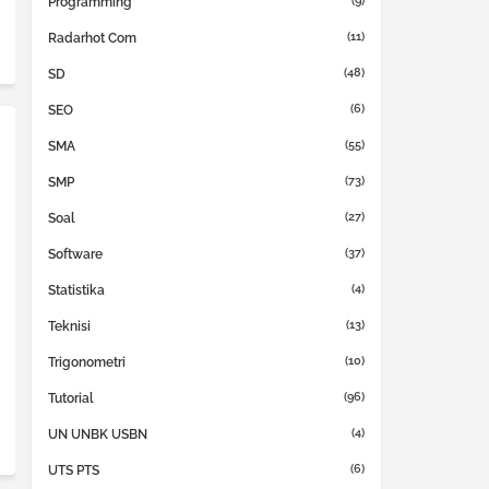
(9)
Programming
(11)
Radarhot Com
(48)
SD
(6)
SEO
(55)
SMA
(73)
SMP
(27)
Soal
(37)
Software
(4)
Statistika
(13)
Teknisi
(10)
Trigonometri
(96)
Tutorial
(4)
UN UNBK USBN
(6)
UTS PTS