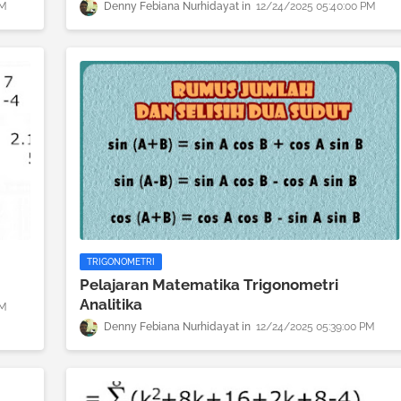
PM
Denny Febiana Nurhidayat
12/24/2025 05:40:00 PM
TRIGONOMETRI
Pelajaran Matematika Trigonometri
Analitika
PM
Denny Febiana Nurhidayat
12/24/2025 05:39:00 PM