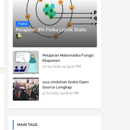
FISIKA
Pelajaran IPA Fisika Listrik Statis
Denny Febiana Nurhidayat
12/24/2025
12:08:00 PM
Pelajaran Matematika Fungsi
Eksponen
12/24/2025 04:34:00 PM
1211 Unduhan Gratis Open
Source Lengkap
4/22/2017 03:08:00 PM
MAIN TAGS