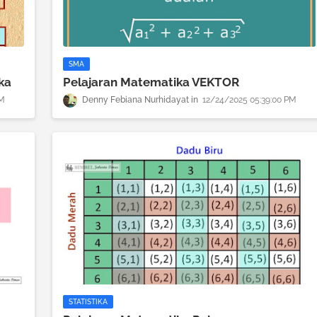
SMA
ka
Pelajaran Matematika VEKTOR
PM
Denny Febiana Nurhidayat
12/24/2025 05:39:00 PM
STATISTIKA