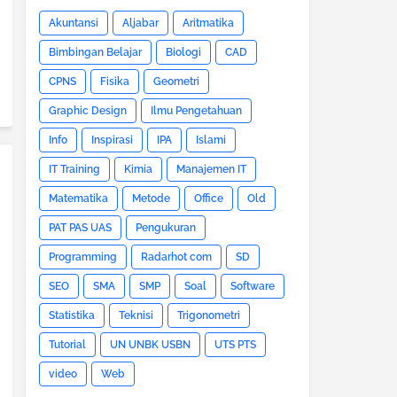
Akuntansi
Aljabar
Aritmatika
Bimbingan Belajar
Biologi
CAD
CPNS
Fisika
Geometri
Graphic Design
Ilmu Pengetahuan
Info
Inspirasi
IPA
Islami
IT Training
Kimia
Manajemen IT
Matematika
Metode
Office
Old
PAT PAS UAS
Pengukuran
Programming
Radarhot com
SD
SEO
SMA
SMP
Soal
Software
Statistika
Teknisi
Trigonometri
Tutorial
UN UNBK USBN
UTS PTS
video
Web