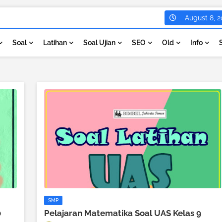
August 8, 2
Soal
Latihan
Soal Ujian
SEO
Old
Info
SMP
0
Pelajaran Matematika Soal UAS Kelas 9