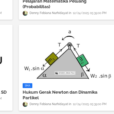
Pelajaran Matematika Peluang
(Probabilitas)
PM
Denny Febiana Nurhidayat
12/24/2025 05:39:00 PM
SMA
A SD
Hukum Gerak Newton dan Dinamika
Partikel
PM
Denny Febiana Nurhidayat
12/24/2025 05:39:00 PM