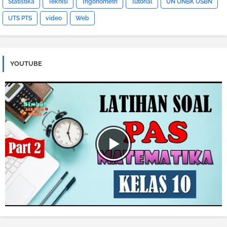
Statistika
Teknisi
Trigonometri
Tutorial
UN UNBK USBN
UTS PTS
video
Web
YOUTUBE