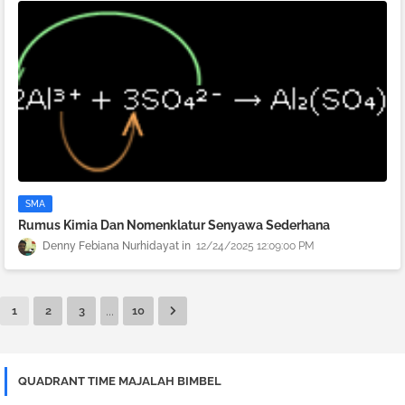
SMA
Rumus Kimia Dan Nomenklatur Senyawa Sederhana
Denny Febiana Nurhidayat
12/24/2025 12:09:00 PM
...
1
2
3
10
QUADRANT TIME MAJALAH BIMBEL