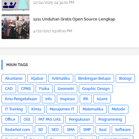
12/24/2025 04:34:00 PM
1211 Unduhan Gratis Open Source Lengkap
4/22/2017 03:08:00 PM
MAIN TAGS
Akuntansi
Aljabar
Aritmatika
Bimbingan Belajar
Biologi
CAD
CPNS
Fisika
Geometri
Graphic Design
Ilmu Pengetahuan
Info
Inspirasi
IPA
Islami
IT Training
Kimia
Manajemen IT
Matematika
Metode
Office
Old
PAT PAS UAS
Pengukuran
Programming
Radarhot com
SD
SEO
SMA
SMP
Soal
Software