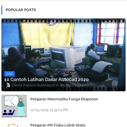
POPULAR POSTS
CAD
10 Contoh Latihan Dasar Autocad 2020
Denny Febiana Nurhidayat
4/15/2017 07:07:00 PM
Pelajaran Matematika Fungsi Eksponen
12/24/2025 04:34:00 PM
Pelajaran IPA Fisika Listrik Statis