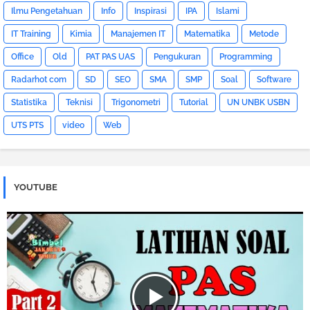
Ilmu Pengetahuan
Info
Inspirasi
IPA
Islami
IT Training
Kimia
Manajemen IT
Matematika
Metode
Office
Old
PAT PAS UAS
Pengukuran
Programming
Radarhot com
SD
SEO
SMA
SMP
Soal
Software
Statistika
Teknisi
Trigonometri
Tutorial
UN UNBK USBN
UTS PTS
video
Web
YOUTUBE