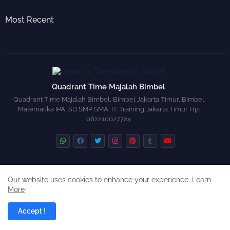
Most Recent
Quadrant Time Majalah Bimbel
Quadrant Time Majalah Bimbel, Bimbel Jakarta Timur, Bimbel
Matematika IPA, SD SMP SMA, IT. Training Jakarta Timur Hp:
082210027724
Aljabar
Aritmatika
Geometri
Trigonometri
Our website uses cookies to enhance your experience.
Learn
More
Design by -
Blogger Templates
| Distributed by
Free Blogger
Templates
Accept !
Blogger by
bimbeles Com
| Distributed by
Institute of Life