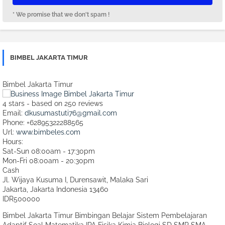
* We promise that we don't spam !
BIMBEL JAKARTA TIMUR
Bimbel Jakarta Timur
4
stars - based on
250
reviews
Email:
dkusumastuti76@gmail.com
Phone:
+62895322288565
Url:
www.bimbeles.com
Hours:
Sat-Sun 08:00am - 17:30pm
Mon-Fri 08:00am - 20:30pm
Cash
Jl. Wijaya Kusuma I, Durensawit, Malaka Sari
Jakarta
,
Jakarta Indonesia
13460
IDR500000
Bimbel Jakarta Timur Bimbingan Belajar Sistem Pembelajaran