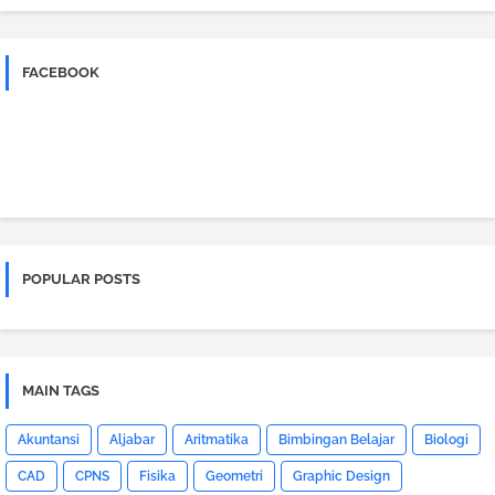
FACEBOOK
POPULAR POSTS
MAIN TAGS
Akuntansi
Aljabar
Aritmatika
Bimbingan Belajar
Biologi
CAD
CPNS
Fisika
Geometri
Graphic Design