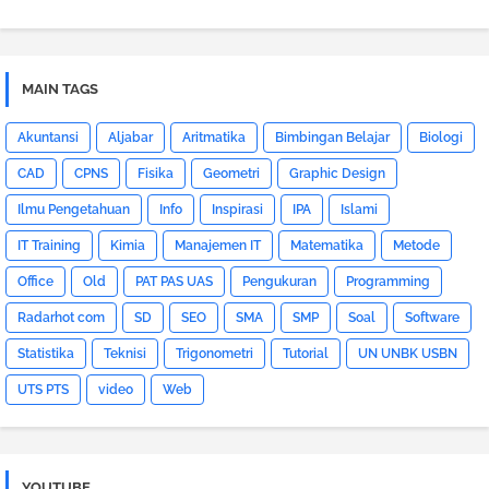
MAIN TAGS
Akuntansi
Aljabar
Aritmatika
Bimbingan Belajar
Biologi
CAD
CPNS
Fisika
Geometri
Graphic Design
Ilmu Pengetahuan
Info
Inspirasi
IPA
Islami
IT Training
Kimia
Manajemen IT
Matematika
Metode
Office
Old
PAT PAS UAS
Pengukuran
Programming
Radarhot com
SD
SEO
SMA
SMP
Soal
Software
Statistika
Teknisi
Trigonometri
Tutorial
UN UNBK USBN
UTS PTS
video
Web
YOUTUBE