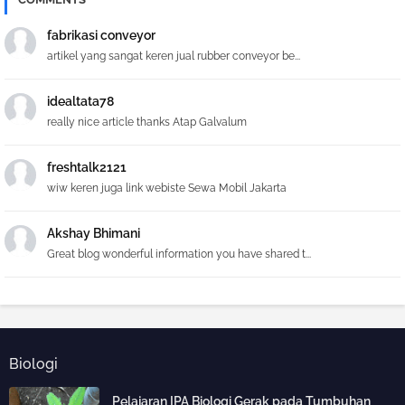
fabrikasi conveyor
artikel yang sangat keren jual rubber conveyor be...
idealtata78
really nice article thanks Atap Galvalum
freshtalk2121
wiw keren juga link webiste Sewa Mobil Jakarta
Akshay Bhimani
Great blog wonderful information you have shared t...
Biologi
Pelajaran IPA Biologi Gerak pada Tumbuhan