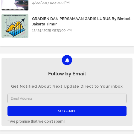
BlackBerry
4/22/2017 02:40:00 PM
GRADIEN DAN PERSAMAAN GARIS LURUS By Bimbel
Jakarta Timur
12/24/2025 05:53:00 PM
Follow by Email
Get Notified About Next Update Direct to Your inbox
* We promise that we don't spam !