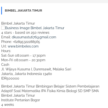
BIMBEL JAKARTA TIMUR
Bimbel Jakarta Timur
4
stars - based on
250
reviews
Email:
dkusumastuti76@gmail.com
Phone:
+62895322288565
Url:
www.bimbeles.com
Hours:
Sat-Sun 08:00am - 17:30pm
Mon-Fri 08:00am - 20:30pm
Cash
Jl. Wijaya Kusuma I, Durensawit, Malaka Sari
Jakarta
,
Jakarta Indonesia
13460
IDR500000
Bimbel Jakarta Timur Bimbingan Belajar Sistem Pembelajaran
Adaptif Soal Matematika IPA Fisika Kimia Biologi SD SMP SMA
Bimbel Jakarta Timur
Institute Pertanian Bogor
4 weeks