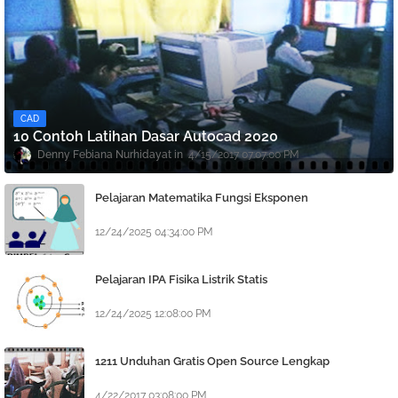
CAD
10 Contoh Latihan Dasar Autocad 2020
Denny Febiana Nurhidayat
4/15/2017 07:07:00 PM
Pelajaran Matematika Fungsi Eksponen
12/24/2025 04:34:00 PM
Pelajaran IPA Fisika Listrik Statis
12/24/2025 12:08:00 PM
1211 Unduhan Gratis Open Source Lengkap
4/22/2017 03:08:00 PM